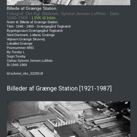
Billede af Grænge Station.
Fotograf: Det Kgl. Bibliotek, Sylvest Jensen Luftfoto - Dato:
1946-1969 -
LINK til kilde.
Noter til: Billede af Grænge Station.
Titel:- 1946 - 1969 - Grængegård Teglværk
Bygningsnavn:Grængegård Teglværk
Sted:Danmark, Lolland, Grænge
Vejnavn:Grænge Skovvej
Lokalitet:Grænge
Postnummer:4891
By:Toreby L
Sogn:Toreby
Ophav:Sylvest Jensen Luftfoto
År:1946-1969
Id:sylvest_nks_02293.tif
Billeder af Grænge Station [1921-1987]