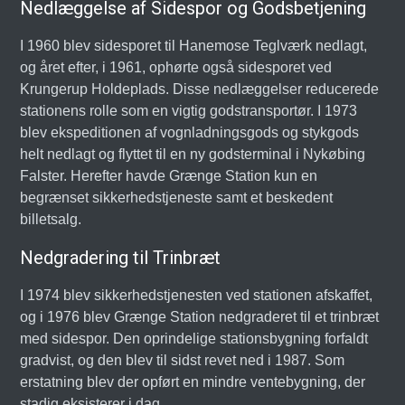
Nedlæggelse af Sidespor og Godsbetjening
I 1960 blev sidesporet til Hanemose Teglværk nedlagt,
og året efter, i 1961, ophørte også sidesporet ved
Krungerup Holdeplads. Disse nedlæggelser reducerede
stationens rolle som en vigtig godstransportør. I 1973
blev ekspeditionen af vognladningsgods og stykgods
helt nedlagt og flyttet til en ny godsterminal i Nykøbing
Falster. Herefter havde Grænge Station kun en
begrænset sikkerhedstjeneste samt et beskedent
billetsalg.
Nedgradering til Trinbræt
I 1974 blev sikkerhedstjenesten ved stationen afskaffet,
og i 1976 blev Grænge Station nedgraderet til et trinbræt
med sidespor. Den oprindelige stationsbygning forfaldt
gradvist, og den blev til sidst revet ned i 1987. Som
erstatning blev der opført en mindre ventebygning, der
stadig eksisterer i dag.