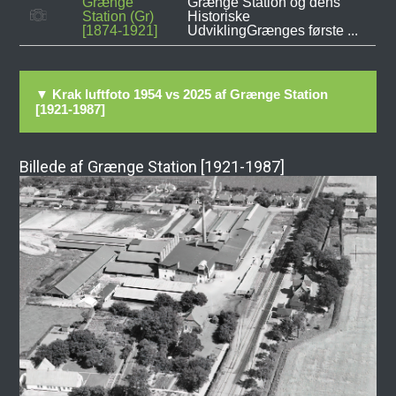
Grænge
Grænge Station og dens
Station (Gr)
Historiske
[1874-1921]
UdviklingGrænges første ...
▼ Krak luftfoto 1954 vs 2025 af Grænge Station
[1921-1987]
Billede af Grænge Station [1921-1987]