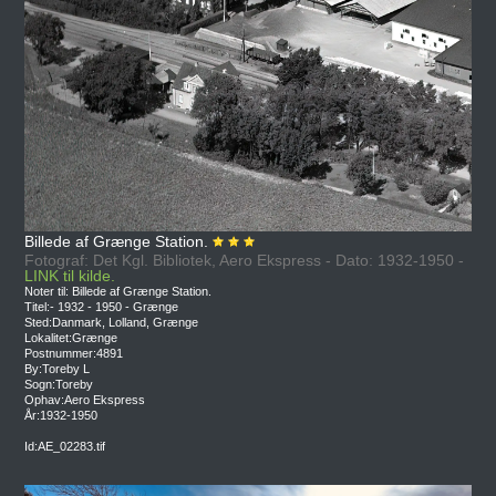
Billede af Grænge Station.
Fotograf: Det Kgl. Bibliotek, Aero Ekspress - Dato: 1932-1950 -
LINK til kilde.
Noter til: Billede af Grænge Station.
Titel:- 1932 - 1950 - Grænge
Sted:Danmark, Lolland, Grænge
Lokalitet:Grænge
Postnummer:4891
By:Toreby L
Sogn:Toreby
Ophav:Aero Ekspress
År:1932-1950
Id:AE_02283.tif