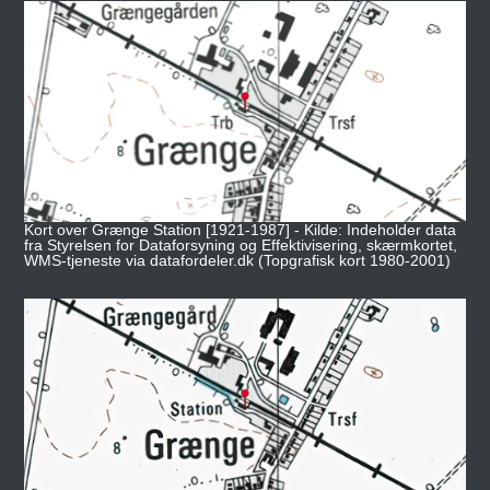
Kort over Grænge Station [1921-1987] - Kilde: Indeholder data
fra Styrelsen for Dataforsyning og Effektivisering, skærmkortet,
WMS-tjeneste via datafordeler.dk (Topgrafisk kort 1980-2001)