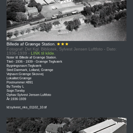
Billede af Grænge Station.
Fotograf: Det Kgl. Bibliotek, Sylvest Jensen Luftfoto - Dato:
1936-1939 -
LINK til kilde.
Noter til: Billede af Grænge Station.
Titel:- 1936 - 1939 - Grænge Teglværk
Bygningsnavn:Teglværk
Sted:Danmark, Lolland, Grænge
Vejnavn:Grænge Skovvej
Lokalitet:Grænge
Postnummer:4891
By:Toreby L
Sogn:Toreby
Ophav:Sylvest Jensen Luftfoto
År:1936-1939
Id:sylvest_nks_01102_10.tif