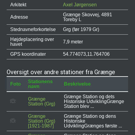
Arkitekt
Axel Jørgensen
Grænge Skovvej, 4891
Adresse
Toreby L
Stednavneforkortelse
Grg (før 1979 Gr)
Højdeplacering over
7,9 meter
havet
GPS koordinater
54.774073,11.764706
Oversigt over andre stationer fra Grænge
Stationens
Foto
Beskrivelse
navn
Grænge Station og dets
Grænge
Historiske UdviklingGrænge
Station (Grg)
Station blev ...
Grænge
Grænge Station og dens
Station (Grg)
Historiske
[1921-1987]
UdviklingGrænges første ...