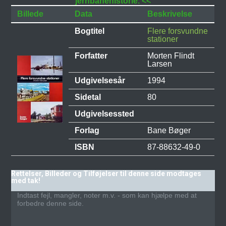
jernbanehistorie. <<
Billede
Data
Beskrivelse
Bogtitel
Flere forsvundne
stationer
Forfatter
Morten Flindt
Larsen
Udgivelsesår
1994
Sidetal
80
Udgivelsessted
Forlag
Bane Bøger
ISBN
87-88632-49-0
Rettelser, Billeder og Tilføjelser til denne side modtages
med tak!