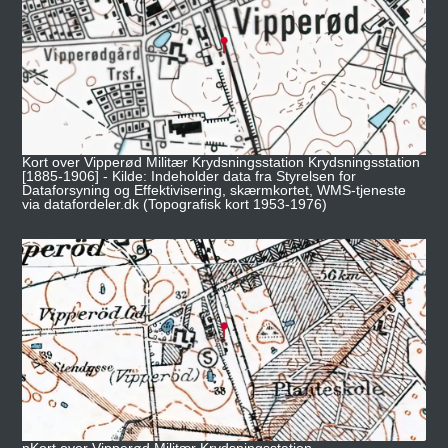
Kort over Vipperød Militær Krydsningsstation Krydsningsstation
[1885-1906] - Kilde: Indeholder data fra Styrelsen for
Dataforsyning og Effektivisering, skærmkortet, WMS-tjeneste
via datafordeler.dk (Topografisk kort 1953-1976)
nKort over Vipperød Militær Krydsningsstation