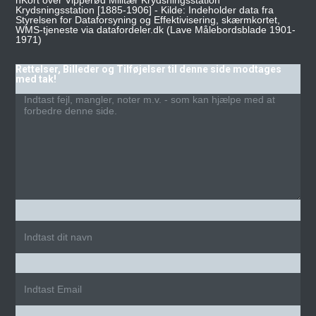
Krydsningsstation [1885-1906] - Kilde: Indeholder data fra
Styrelsen for Dataforsyning og Effektivisering, skærmkortet,
WMS-tjeneste via datafordeler.dk (Lave Målebordsblade 1901-
1971)
Rettelser, Billeder og Tilføjelser til denne side modtages
med tak!