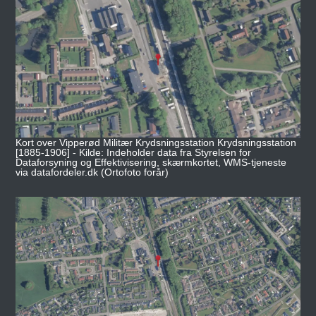
Kort over Vipperød Militær Krydsningsstation Krydsningsstation
[1885-1906] - Kilde: Indeholder data fra Styrelsen for
Dataforsyning og Effektivisering, skærmkortet, WMS-tjeneste
via datafordeler.dk (Ortofoto forår)