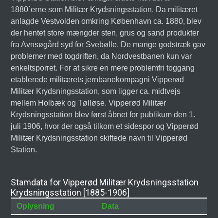
1880`erne som Militær Krydsningsstation. Da militæret
anlagde Vestvolden omkring København ca. 1880, blev
der hentet store mængder sten, grus og sand produkter
fra Avnsøgård syd for Svebølle. De mange godstræk gav
problemer med togdriften, da Nordvestbanen kun var
enkeltsporret. For at sikre en mere problemfri toggang
etablerede militærets jernbanekompagni Vipperød
Militær Krydsningsstation, som ligger ca. midtvejs
mellem Holbæk og Tølløse. Vipperød Militær
Krydsningsstation blev først åbnet for publikum den 1.
juli 1906, hvor der også tilkom et sidespor og Vipperød
Militær Krydsningsstation skiftede navn til Vipperød
Station.
Stamdata for Vipperød Militær Krydsningsstation
Krydsningsstation [1885-1906]
Oplysning
Data