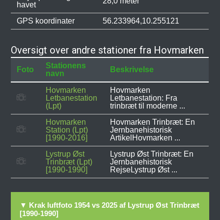
28,0 meter
havet
GPS koordinater
56.233964,10.255121
Oversigt over andre stationer fra Hovmarken
Stationens
Foto
Beskrivelse
navn
Hovmarken
Hovmarken
Letbanestation
Letbanestation: Fra
(Lpt)
trinbræt til moderne ...
Hovmarken
Hovmarken Trinbræt: En
Station (Lpt)
Jernbanehistorisk
[1990-2016]
ArtikelHovmarken ...
Lystrup Øst
Lystrup Øst Trinbræt: En
Trinbræt (Lpt)
Jernbanehistorisk
[1990-1990]
RejseLystrup Øst ...
▼ Krak luftfoto 1954 vs 2025 af Lystrup Øst Trinbræt
[1990-1990]