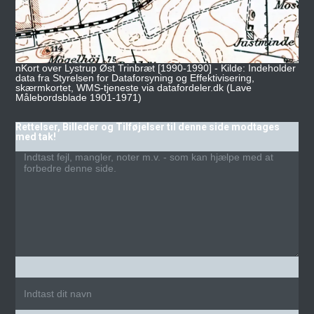
nKort over Lystrup Øst Trinbræt [1990-1990] - Kilde: Indeholder
data fra Styrelsen for Dataforsyning og Effektivisering,
skærmkortet, WMS-tjeneste via datafordeler.dk (Lave
Målebordsblade 1901-1971)
Rettelser, Billeder og Tilføjelser til denne side modtages
med tak!