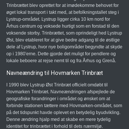
Trinbrættet blev oprettet for at imødekomme behovet for
øget lokal transport i takt med, at befolkningstallet steg i
Lystrup-området. Lystrup ligger cirka 10 km nord for
Århus centrum og voksede hurtigt som en forstad til den
voksende storby. Trinbrættet, som oprindeligt hed Lystrup
Øst, blev etableret for at give bedre adgang til de østlige
dele af Lystrup, hvor nye boligområder begyndte at skyde
op i 1980'erne. Dette gjorde det muligt for pendlere og
lokale beboere at rejse nemt til og fra Århus og Grenå.
Navneændring til Hovmarken Trinbræt
I 1990 blev Lystrup Øst Trinbræt officielt omdøbt til
Hovmarken Trinbræt. Navneændringen afspejlede de
geografiske forandringer i området og ønsket om at
forbinde stationen tættere med Hovmarken-området, som
på det tidspunkt havde oplevet en betydelig byudvikling.
Denne ændring hjalp med at skabe en mere tydelig
identitet for trinbrættet i forhold til dets nærmiljø.