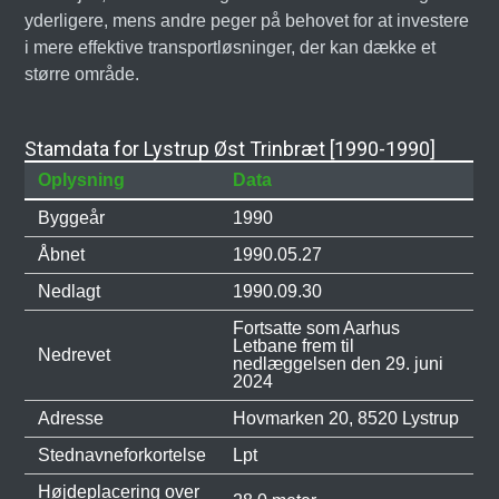
yderligere, mens andre peger på behovet for at investere
i mere effektive transportløsninger, der kan dække et
større område.
Stamdata for Lystrup Øst Trinbræt [1990-1990]
Oplysning
Data
Byggeår
1990
Åbnet
1990.05.27
Nedlagt
1990.09.30
Fortsatte som Aarhus
Letbane frem til
Nedrevet
nedlæggelsen den 29. juni
2024
Adresse
Hovmarken 20, 8520 Lystrup
Stednavneforkortelse
Lpt
Højdeplacering over