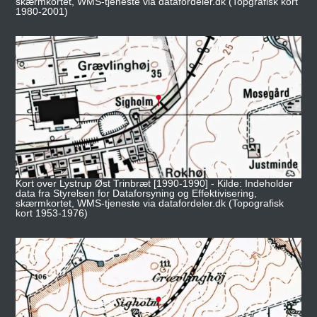
skærmkortet, WMS-tjeneste via datafordeler.dk (Topgrafisk kort
1980-2001)
Kort over Lystrup Øst Trinbræt [1990-1990] - Kilde: Indeholder
data fra Styrelsen for Dataforsyning og Effektivisering,
skærmkortet, WMS-tjeneste via datafordeler.dk (Topografisk
kort 1953-1976)