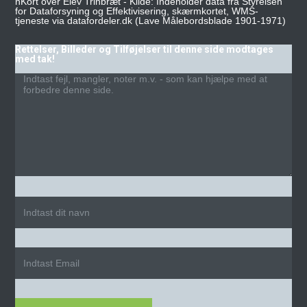
nKort over Elev Trinbræt - Kilde: Indeholder data fra Styrelsen
for Dataforsyning og Effektivisering, skærmkortet, WMS-
tjeneste via datafordeler.dk (Lave Målebordsblade 1901-1971)
Rettelser, Billeder og Tilføjelser til denne side modtages
med tak!