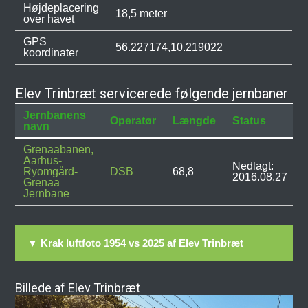
Højdeplacering
18,5 meter
over havet
GPS
56.227174,10.219022
koordinater
Elev Trinbræt servicerede følgende jernbaner
Jernbanens
Operatør
Længde
Status
navn
Grenaabanen,
Aarhus-
Nedlagt:
Ryomgård-
DSB
68,8
2016.08.27
Grenaa
Jernbane
▼ Krak luftfoto 1954 vs 2025 af Elev Trinbræt
Billede af Elev Trinbræt