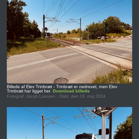
Billede af Elev Trinbræt - Trinbræt er nedrevet, men Elev
Trinbræt har ligget her.
Download billede
Fotograf: Jacob Laursen - Dato: den 19. maj 2024