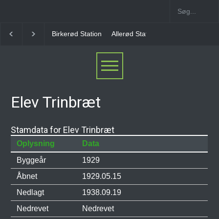
Allerød Station
Favrholm Station
Hillerød Lokal S
Elev Trinbræt
Stamdata for Elev Trinbræt
Oplysning
Data
Byggeår
1929
Åbnet
1929.05.15
Nedlagt
1938.09.19
Nedrevet
Nedrevet