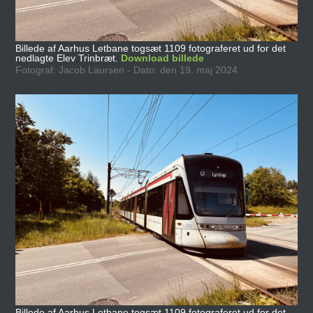
Billede af Aarhus Letbane togsæt 1109 fotograferet ud for det
nedlagte Elev Trinbræt.
Download billede
Fotograf: Jacob Laursen - Dato: den 19. maj 2024
Billede af Aarhus Letbane togsæt 1109 fotograferet ud for det