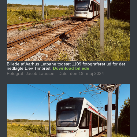
Billede af Aarhus Letbane togsæt 1109 fotograferet ud for det
nedlagte Elev Trinbræt.
Download billede
Fotograf: Jacob Laursen - Dato: den 19. maj 2024