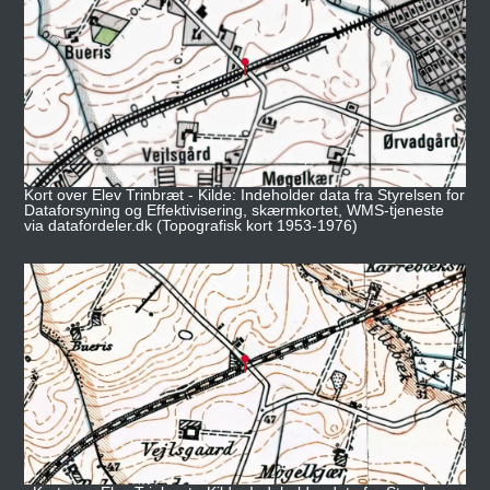
Kort over Elev Trinbræt - Kilde: Indeholder data fra Styrelsen for
Dataforsyning og Effektivisering, skærmkortet, WMS-tjeneste
via datafordeler.dk (Topografisk kort 1953-1976)