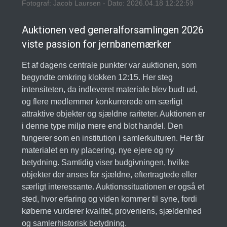
Fotograf: Jacob Laursen - Dato: 2026.04.18 12:22:59
Auktionen ved generalforsamlingen 2026
viste passion for jernbanemærker
Et af dagens centrale punkter var auktionen, som
begyndte omkring klokken 12:15. Her steg
intensiteten, da indleveret materiale blev budt ud,
og flere medlemmer konkurrerede om særligt
attraktive objekter og sjældne rariteter. Auktionen er
i denne type miljø mere end blot handel. Den
fungerer som en institution i samlerkulturen. Her får
materialet en ny placering, nye ejere og ny
betydning. Samtidig viser budgivningen, hvilke
objekter der anses for sjældne, eftertragtede eller
særligt interessante. Auktionssituationen er også et
sted, hvor erfaring og viden kommer til syne, fordi
køberne vurderer kvalitet, proveniens, sjældenhed
og samlerhistorisk betydning.