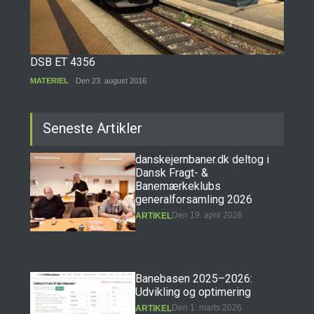
DSB ET 4356
MATERIEL
Den 23. august 2016
Seneste Artikler
danskejernbaner.dk deltog i
Dansk Fragt- &
Banemærkeklubs
generalforsamling 2026
Den 19. april 2026
ARTIKEL
Banebasen 2025–2026:
Udvikling og optimering
Den 1. marts 2026
ARTIKEL