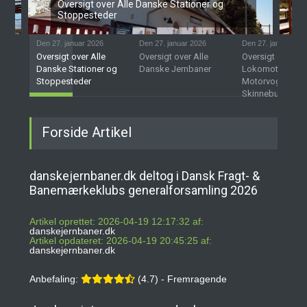
Oversigt over Alle Danske Stationer og
Stoppesteder
Den 27. januar 2026
Den 27. januar 2026
Den 27. januar 202
Oversigt over Alle
Oversigt over Alle
Oversigt over D
Danske Stationer og
Danske Jernbaner
Lokomotiver,
Stoppesteder
Motorvogne og
Skinnebusser
Forside Artikel
danskejernbaner.dk deltog i Dansk Fragt- &
Banemærkeklubs generalforsamling 2026
Artikel oprettet: 2026-04-19 12:17:32 af:
danskejernbaner.dk
Artikel opdateret: 2026-04-19 20:45:25 af:
danskejernbaner.dk
Anbefaling:
(4.7) - Fremragende