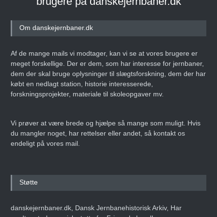
brugere på danskejernbaner.dk
Banebasen: Det nye digitale
jernbane- og
sporvejshistoriske arkiv!
Om danskejernbaner.dk
Den 27. september 2025
ARTIKEL
Af de mange mails vi modtager, kan vi se at vores brugere er
meget forskellige. Der er dem, som har interesse for jernbaner,
dem der skal bruge oplysninger til slægtsforskning, dem der har
købt en nedlagt station, historie interesserede,
Danmarks Jernbanemuseum
forskningsprojekter, materiale til skoleopgaver mv.
fejrer 50-års jubilæum med
storstilet
weekendarrangement
Vi prøver at være brede og hjælpe så mange som muligt. Hvis
Den 14. juni 2025
ARTIKEL
du mangler noget, har rettelser eller andet, så kontakt os
endeligt på vores mail.
Erling Nederland –
Infografiens Mester
Støtte
Den 8. maj 2025
ARTIKEL
danskejernbaner.dk, Dansk Jernbanehistorisk Arkiv, Har