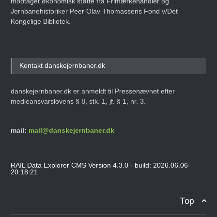
modtaget økonomisk støtte fra Frimærkehandler og
Jernbanehistoriker Peer Olav Thomassens Fond v/Det
Kongelige Bibliotek.
Kontakt danskejernbaner.dk
danskejernbaner.dk er anmeldt til Pressenævnet efter
medieansvarslovens § 8, stk. 1, jf. § 1, nr. 3.
mail:
mail@danskejernbaner.dk
RAIL Data Explorer CMS Version 4.3.0 - build: 2026.06.06-
20:18:21
Top