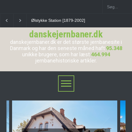
Stenløse Station
Veksø Station
Måløv Station
danskejernbaner.dk
danskejernbaner.dk er det største jernbanesite i
Danmark og har den seneste måned haft
95.348
unikke brugere, som har læst
464.994
jernbanehistoriske artikler.