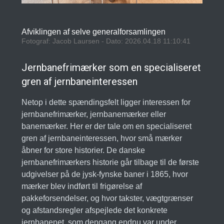
Afviklingen af selve generalforsamlingen
Fotograf: Jacob Laursen - Dato: 2026.04.18 11:10:41
Jernbanefrimærker som en specialiseret
gren af jernbaneinteressen
Netop i dette spændingsfelt ligger interessen for
jernbanefrimærker, jernbanemærker eller
banemærker. Her er der tale om en specialiseret
gren af jernbaneinteressen, hvor små mærker
åbner for store historier. De danske
jernbanefrimærkers historie går tilbage til de første
udgivelser på de jysk-fynske baner i 1865, hvor
mærker blev indført til frigørelse af
pakkeforsendelser, og hvor takster, vægtgrænser
og afstandsregler afspejlede det konkrete
jernbanenet, som dengang endnu var under