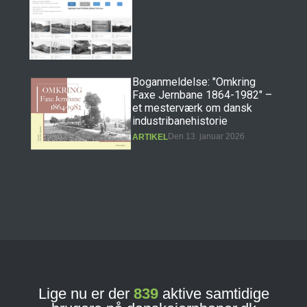
Boganmeldelse: "Omkring
Faxe Jernbane 1864-1982" –
et mesterværk om dansk
industribanehistorie
Den 13. januar 2026
ARTIKEL
Boganmeldelse: "Erindringer
fra Præstøbanen" – et
hovedværk i dansk
jernbanehistorie
Den 11. december 2025
ARTIKEL
Lige nu er der
839
aktive samtidige