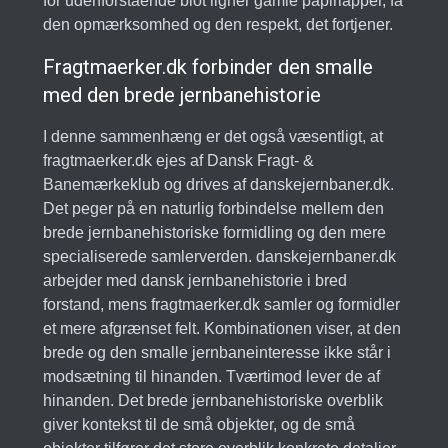
for udenforstående blot ligner gamle papirlapper, få
den opmærksomhed og den respekt, det fortjener.
Fragtmaerker.dk forbinder den smalle
med den brede jernbanehistorie
I denne sammenhæng er det også væsentligt, at
fragtmaerker.dk ejes af Dansk Fragt- &
Banemærkeklub og drives af danskejernbaner.dk.
Det peger på en naturlig forbindelse mellem den
brede jernbanehistoriske formidling og den mere
specialiserede samlerverden. danskejernbaner.dk
arbejder med dansk jernbanehistorie i bred
forstand, mens fragtmaerker.dk samler og formidler
et mere afgrænset felt. Kombinationen viser, at den
brede og den smalle jernbaneinteresse ikke står i
modsætning til hinanden. Tværtimod lever de af
hinanden. Det brede jernbanehistoriske overblik
giver kontekst til de små objekter, og de små