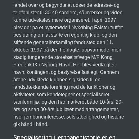
landet over og begyndte at udsende adresse- og
telefonlister til 30-40 samlere, så mærker og viden
kunne udveksles mere organiseret. I april 1997
blev der på et byttemøde i Nykøbing Falster truffet
beslutning om at starte en egentlig klub, og den
stiftende generalforsamling fandt sted den 11.
oktober 1997 på den henlagte, uopvarmede, men
stadig fungerende storebæltsfærge M/F Kong
Frederik IX i Nyborg Havn. Her blev vedtægter,
navn, kontingent og bestyrelse fastlagt. Gennem
årene udviklede klubben sig siden til en
landsdækkende forening med de funktioner og
aktiviteter, som kendetegner et specialiseret
samlermiljø, og den har markeret både 10-års, 20-
års og snart 30-års jubilæer med arrangementer,
hvor jernbaneinteresse, selskabelighed og historie
gik hånd i hånd.
Specialisering i jernbanehistorie er en