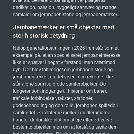
livskraft. Generalforsamlingen var præget af
dedikation, passion, hyggeligt samvær og mange
samtaler om jernbanehistorie og jernbanemærker.
Jernbanemærker er små objekter med
stor historisk betydning
Netop generalforsamlingen i 2026 fremstår som et
eksempel på, at en specialiseret jernbaneinteresse
ikke er snæver i negativ forstand, men tværtimod
dyb. Der blev talt meget om jernbanehistorie og
jernbanemærker, og det viser, at mærkerne ikke
står alene som isolerede samlerobjekter. De
fungerer som indgange til historier om baner,
trafikale forbindelser, takster, stationer,
godsbehandling og den rolle, jernbanen spillede i
samfundet. Samtalerne mellem medlemmerne
handler derfor ikke blot om at eje eller erhverve
bestemte objekter, men om at forstå og sætte dem