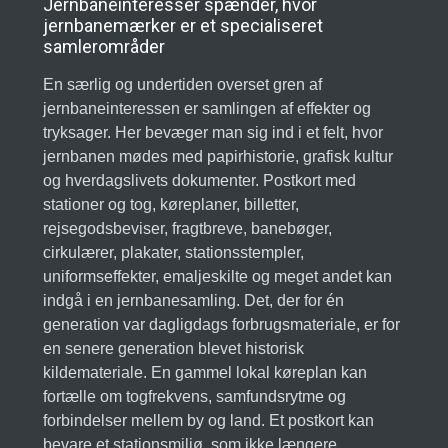
Jernbaneinteresser spænder, hvor
jernbanemærker er et specialiseret
samlerområder
En særlig og undertiden overset gren af
jernbaneinteressen er samlingen af effekter og
tryksager. Her bevæger man sig ind i et felt, hvor
jernbanen mødes med papirhistorie, grafisk kultur
og hverdagslivets dokumenter. Postkort med
stationer og tog, køreplaner, billetter,
rejsegodsbeviser, fragtbreve, banebøger,
cirkulærer, plakater, stationsstempler,
uniformseffekter, emaljeskilte og meget andet kan
indgå i en jernbanesamling. Det, der for én
generation var dagligdags forbrugsmateriale, er for
en senere generation blevet historisk
kildemateriale. En gammel lokal køreplan kan
fortælle om togfrekvens, samfundsrytme og
forbindelser mellem by og land. Et postkort kan
bevare et stationsmiljø, som ikke længere