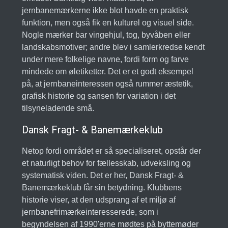
jernbanemærkerne ikke blot havde en praktisk
funktion, men også fik en kulturel og visuel side.
Nogle mærker bar vingehjul, tog, byvåben eller
landskabsmotiver; andre blev i samlerkredse kendt
under mere folkelige navne, fordi form og farve
mindede om øletiketter. Det er et godt eksempel
på, at jernbaneinteressen også rummer æstetik,
grafisk historie og sansen for variation i det
tilsyneladende små.
Dansk Fragt- & Banemærkeklub
Netop fordi området er så specialiseret, opstår der
et naturligt behov for fællesskab, udveksling og
systematisk viden. Det er her, Dansk Fragt- &
Banemærkeklub får sin betydning. Klubbens
historie viser, at den udsprang af et miljø af
jernbanefrimærkeinteresserede, som i
begyndelsen af 1990'erne mødtes på byttemøder