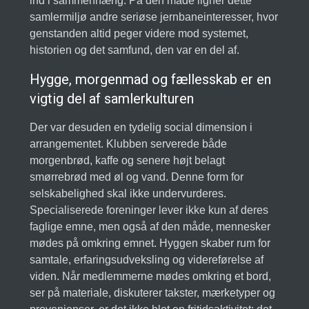
ind i sammenhæng. På den måde ligner dette
samlermiljø andre seriøse jernbaneinteresser, hvor
genstanden altid peger videre mod systemet,
historien og det samfund, den var en del af.
Hygge, morgenmad og fællesskab er en
vigtig del af samlerkulturen
Der var desuden en tydelig social dimension i
arrangementet. Klubben serverede både
morgenbrød, kaffe og senere højt belagt
smørrebrød med øl og vand. Denne form for
selskabelighed skal ikke undervurderes.
Specialiserede foreninger lever ikke kun af deres
faglige emne, men også af den måde, mennesker
mødes på omkring emnet. Hyggen skaber rum for
samtale, erfaringsudveksling og videreførelse af
viden. Når medlemmerne mødes omkring et bord,
ser på materiale, diskuterer takster, mærketyper og