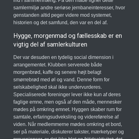
ind i sammenhæng. På den måde ligner dette
samlermiljø andre seriøse jernbaneinteresser, hvor
genstanden altid peger videre mod systemet,
historien og det samfund, den var en del af.
Hygge, morgenmad og fællesskab er en
vigtig del af samlerkulturen
Der var desuden en tydelig social dimension i
arrangementet. Klubben serverede både
morgenbrød, kaffe og senere højt belagt
smørrebrød med øl og vand. Denne form for
selskabelighed skal ikke undervurderes.
Specialiserede foreninger lever ikke kun af deres
faglige emne, men også af den måde, mennesker
mødes på omkring emnet. Hyggen skaber rum for
samtale, erfaringsudveksling og videreførelse af
viden. Når medlemmerne mødes omkring et bord,
ser på materiale, diskuterer takster, mærketyper og