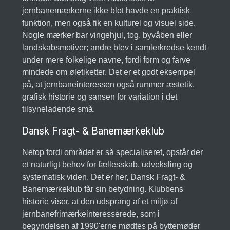
jernbanemærkerne ikke blot havde en praktisk
funktion, men også fik en kulturel og visuel side.
Nogle mærker bar vingehjul, tog, byvåben eller
landskabsmotiver; andre blev i samlerkredse kendt
under mere folkelige navne, fordi form og farve
mindede om øletiketter. Det er et godt eksempel
på, at jernbaneinteressen også rummer æstetik,
grafisk historie og sansen for variation i det
tilsyneladende små.
Dansk Fragt- & Banemærkeklub
Netop fordi området er så specialiseret, opstår der
et naturligt behov for fællesskab, udveksling og
systematisk viden. Det er her, Dansk Fragt- &
Banemærkeklub får sin betydning. Klubbens
historie viser, at den udsprang af et miljø af
jernbanefrimærkeinteresserede, som i
begyndelsen af 1990'erne mødtes på byttemøder