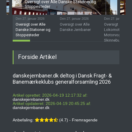
Oversigt over Alle Danske Stationer og
Stoppesteder
Den 27. januar 2026
Den 27. januar 2026
Den 27. januar 202
Oversigt over Alle
Oversigt over Alle
Oversigt over D
Danske Stationer og
Danske Jernbaner
Lokomotiver,
Stoppesteder
Motorvogne og
Skinnebusser
Forside Artikel
danskejernbaner.dk deltog i Dansk Fragt- &
Banemærkeklubs generalforsamling 2026
Artikel oprettet: 2026-04-19 12:17:32 af:
danskejernbaner.dk
Artikel opdateret: 2026-04-19 20:45:25 af:
danskejernbaner.dk
Anbefaling:
(4.7) - Fremragende