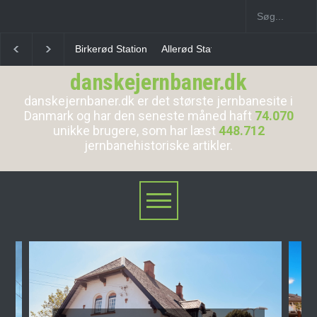
Allerød Station
Favrholm Station
Hillerød Lokal S
danskejernbaner.dk
danskejernbaner.dk er det største jernbanesite i
Danmark og har den seneste måned haft
74.070
unikke brugere, som har læst
448.712
jernbanehistoriske artikler.