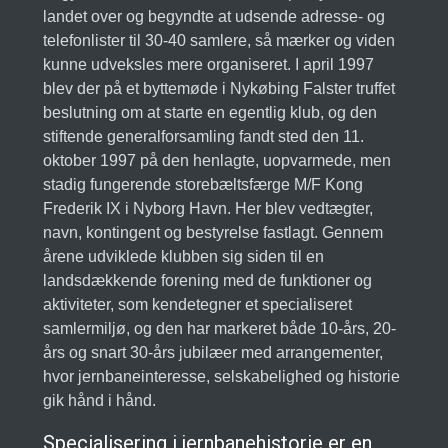
landet over og begyndte at udsende adresse- og
telefonlister til 30-40 samlere, så mærker og viden
kunne udveksles mere organiseret. I april 1997
blev der på et byttemøde i Nykøbing Falster truffet
beslutning om at starte en egentlig klub, og den
stiftende generalforsamling fandt sted den 11.
oktober 1997 på den henlagte, uopvarmede, men
stadig fungerende storebæltsfærge M/F Kong
Frederik IX i Nyborg Havn. Her blev vedtægter,
navn, kontingent og bestyrelse fastlagt. Gennem
årene udviklede klubben sig siden til en
landsdækkende forening med de funktioner og
aktiviteter, som kendetegner et specialiseret
samlermiljø, og den har markeret både 10-års, 20-
års og snart 30-års jubilæer med arrangementer,
hvor jernbaneinteresse, selskabelighed og historie
gik hånd i hånd.
Specialisering i jernbanehistorie er en