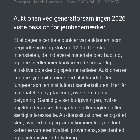
Fotograf: Jacob Laursen - Dato: 2026.04.18 12:22:59
Auktionen ved generalforsamlingen 2026
viste passion for jernbanemærker
Et af dagens centrale punkter var auktionen, som
begyndte omkring klokken 12:15. Her steg
intensiteten, da indleveret materiale blev budt ud,
og flere medlemmer konkurrerede om særligt
attraktive objekter og sjældne rariteter. Auktionen er
i denne type miljø mere end blot handel. Den
fungerer som en institution i samlerkulturen. Her får
materialet en ny placering, nye ejere og ny
betydning. Samtidig viser budgivningen, hvilke
objekter der anses for sjældne, eftertragtede eller
særligt interessante. Auktionssituationen er også et
sted, hvor erfaring og viden kommer til syne, fordi
køberne vurderer kvalitet, proveniens, sjældenhed
og samlerhistorisk betydning.