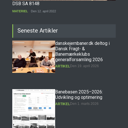
DSB SA 8148
MATERIEL
Den 12. april 2022
Seneste Artikler
danskejernbaner.dk deltog i
Dansk Fragt- &
Banemærkeklubs
generalforsamling 2026
Den 19. april 2026
ARTIKEL
Banebasen 2025–2026:
Udvikling og optimering
Den 1. marts 2026
ARTIKEL