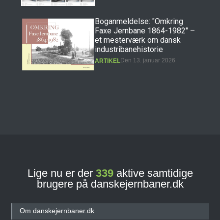
Boganmeldelse: "Omkring
Faxe Jernbane 1864-1982" –
et mesterværk om dansk
industribanehistorie
Den 13. januar 2026
ARTIKEL
Boganmeldelse: "Erindringer
fra Præstøbanen" – et
hovedværk i dansk
jernbanehistorie
Den 11. december 2025
ARTIKEL
Lige nu er der
339
aktive samtidige
brugere på danskejernbaner.dk
Banebasen: Det nye digitale
jernbane- og
sporvejshistoriske arkiv!
Om danskejernbaner.dk
Den 27. september 2025
ARTIKEL