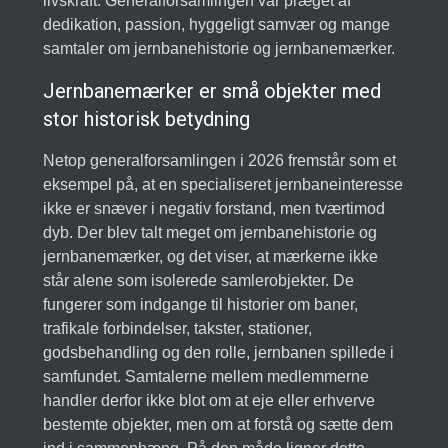
livskraft. Generalforsamlingen var præget af
dedikation, passion, hyggeligt samvær og mange
samtaler om jernbanehistorie og jernbanemærker.
Jernbanemærker er små objekter med
stor historisk betydning
Netop generalforsamlingen i 2026 fremstår som et
eksempel på, at en specialiseret jernbaneinteresse
ikke er snæver i negativ forstand, men tværtimod
dyb. Der blev talt meget om jernbanehistorie og
jernbanemærker, og det viser, at mærkerne ikke
står alene som isolerede samlerobjekter. De
fungerer som indgange til historier om baner,
trafikale forbindelser, takster, stationer,
godsbehandling og den rolle, jernbanen spillede i
samfundet. Samtalerne mellem medlemmerne
handler derfor ikke blot om at eje eller erhverve
bestemte objekter, men om at forstå og sætte dem