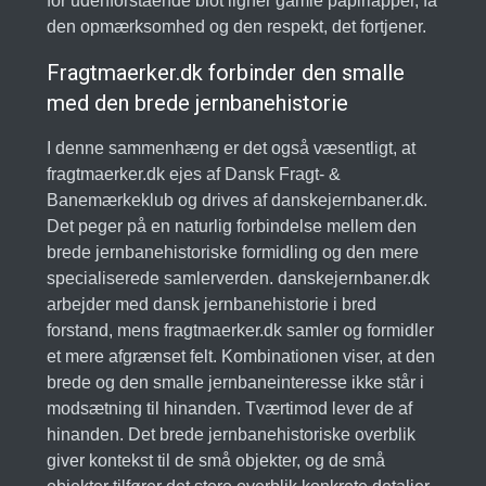
for udenforstående blot ligner gamle papirlapper, få
den opmærksomhed og den respekt, det fortjener.
Fragtmaerker.dk forbinder den smalle
med den brede jernbanehistorie
I denne sammenhæng er det også væsentligt, at
fragtmaerker.dk ejes af Dansk Fragt- &
Banemærkeklub og drives af danskejernbaner.dk.
Det peger på en naturlig forbindelse mellem den
brede jernbanehistoriske formidling og den mere
specialiserede samlerverden. danskejernbaner.dk
arbejder med dansk jernbanehistorie i bred
forstand, mens fragtmaerker.dk samler og formidler
et mere afgrænset felt. Kombinationen viser, at den
brede og den smalle jernbaneinteresse ikke står i
modsætning til hinanden. Tværtimod lever de af
hinanden. Det brede jernbanehistoriske overblik
giver kontekst til de små objekter, og de små