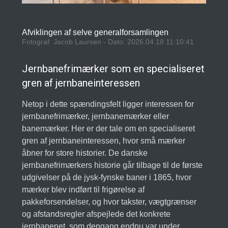
Afviklingen af selve generalforsamlingen
Fotograf: Jacob Laursen - Dato: 2026.04.18 11:10:41
Jernbanefrimærker som en specialiseret
gren af jernbaneinteressen
Netop i dette spændingsfelt ligger interessen for
jernbanefrimærker, jernbanemærker eller
banemærker. Her er der tale om en specialiseret
gren af jernbaneinteressen, hvor små mærker
åbner for store historier. De danske
jernbanefrimærkers historie går tilbage til de første
udgivelser på de jysk-fynske baner i 1865, hvor
mærker blev indført til frigørelse af
pakkeforsendelser, og hvor takster, vægtgrænser
og afstandsregler afspejlede det konkrete
jernbanenet, som dengang endnu var under