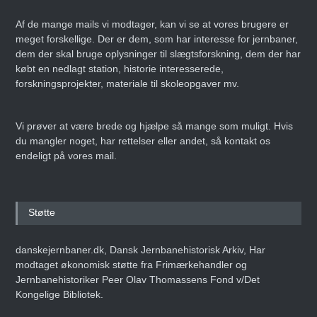
Af de mange mails vi modtager, kan vi se at vores brugere er
meget forskellige. Der er dem, som har interesse for jernbaner,
dem der skal bruge oplysninger til slægtsforskning, dem der har
købt en nedlagt station, historie interesserede,
Danmarks Jernbanemuseum
forskningsprojekter, materiale til skoleopgaver mv.
fejrer 50-års jubilæum med
storstilet
weekendarrangement
Vi prøver at være brede og hjælpe så mange som muligt. Hvis
Den 14. juni 2025
ARTIKEL
du mangler noget, har rettelser eller andet, så kontakt os
endeligt på vores mail.
Erling Nederland –
Infografiens Mester
Støtte
Den 8. maj 2025
ARTIKEL
danskejernbaner.dk, Dansk Jernbanehistorisk Arkiv, Har
modtaget økonomisk støtte fra Frimærkehandler og
Jernbanehistoriker Peer Olav Thomassens Fond v/Det
Kongelige Bibliotek.