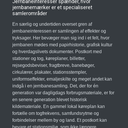
Jernbaneinteresser spænder, hvor
jernbanemærker er et specialiseret
samlerområder
En særlig og undertiden overset gren af
jernbaneinteressen er samlingen af effekter og
tryksager. Her bevæger man sig ind i et felt, hvor
jernbanen mødes med papirhistorie, grafisk kultur
og hverdagslivets dokumenter. Postkort med
stationer og tog, køreplaner, billetter,
rejsegodsbeviser, fragtbreve, banebøger,
cirkulærer, plakater, stationsstempler,
uniformseffekter, emaljeskilte og meget andet kan
indgå i en jernbanesamling. Det, der for én
generation var dagligdags forbrugsmateriale, er for
en senere generation blevet historisk
kildemateriale. En gammel lokal køreplan kan
fortælle om togfrekvens, samfundsrytme og
forbindelser mellem by og land. Et postkort kan
bevare et stationsmiljø, som ikke længere