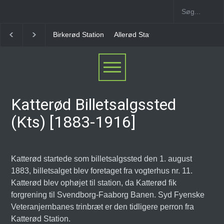
Birkerød Station
Allerød Station
Favrholm Station
Katterød Billetsalgssted
(Kts) [1883-1916]
Katterød startede som billetsalgssted den 1. august
1883, billetsalget blev foretaget fra vogterhus nr. 11.
Katterød blev ophøjet til station, da Katterød fik
forgrening til Svendborg-Faaborg Banen. Syd Fyenske
Veteranjernbanes trinbræt er den tidligere perron fra
Katterød Station.