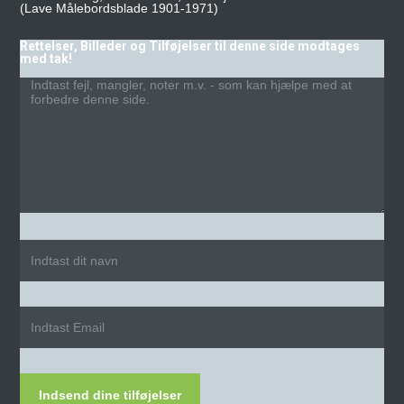
(Lave Målebordsblade 1901-1971)
Rettelser, Billeder og Tilføjelser til denne side modtages
med tak!
Indsend dine tilføjelser