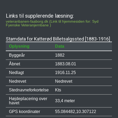
Links til supplerende læsning:
veteranbanen-faaborg.dk (Link til hjemmesiden for: Syd
Fyenske Veteranjernbane )
Stamdata for Katterød Billetsalgssted [1883-1916]
Oplysning
Data
Byggeår
1882
Åbnet
1883.08.01
Nedlagt
1916.11.25
Nedrevet
Nedrevet
Stednavneforkortelse
Kts
Højdeplacering over
33,4 meter
havet
GPS koordinater
55.084482,10.307122