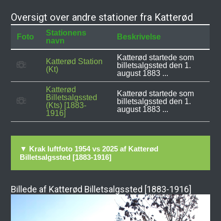
Oversigt over andre stationer fra Katterød
Stationens
Foto
Beskrivelse
navn
Katterød startede som
Katterød Station
billetsalgssted den 1.
(Kt)
august 1883 ...
Katterød
Katterød startede som
Billetsalgssted
billetsalgssted den 1.
(Kts) [1883-
august 1883 ...
1916]
▼ Krak luftfoto 1954 vs 2025 af Katterød
Billetsalgssted [1883-1916]
Billede af Katterød Billetsalgssted [1883-1916]