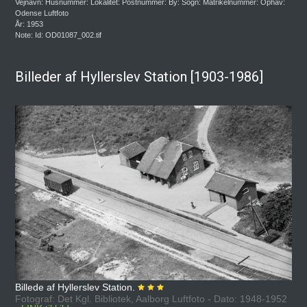
Vejnavn: Husnummer: Lokalitet: Postnummer: By: Sogn: Matrikelnummer: Ophav:
Odense Luftfoto
År: 1953
Note: Id: OD01087_002.tif
Billeder af Hyllerslev Station [1903-1986]
Billede af Hyllerslev Station.
Fotograf: Det Kgl. Bibliotek, Aalborg Luftfoto - Dato: 1948-1952