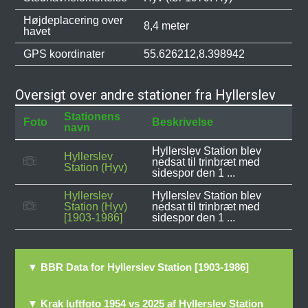
Højdeplacering over
8,4 meter
havet
GPS koordinater
55.626212,8.398942
Oversigt over andre stationer fra Hyllerslev
Stationens
Foto
Beskrivelse
navn
Hyllerslev Station blev
Hyllerslev
nedsat til trinbræt med
Station (Hyv)
sidespor den 1 ...
Hyllerslev
Hyllerslev Station blev
Station (Hyv)
nedsat til trinbræt med
[1903-1986]
sidespor den 1 ...
▼ BBR Data for Hyllerslev Station [1903-1986]
▼ Krak luftfoto 1954 vs 2025 af Hyllerslev Station