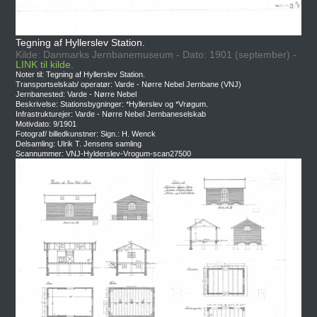
Tegning af Hyllerslev Station.
Kilde: Danmarks Jernbanemuseum - Dato: 1901 (september) -
LINK til kilde.
Noter til: Tegning af Hyllerslev Station.
Transportselskab/ operatør: Varde - Nørre Nebel Jernbane (VNJ)
Jernbanested: Varde - Nørre Nebel
Beskrivelse: Stationsbygninger: *Hyllerslev og *Vrøgum.
Infrastrukturejer: Varde - Nørre Nebel Jernbaneselskab
Motivdato: 9/1901
Fotograf/ billedkunstner: Sign.: H. Wenck
Delsamling: Ulrik T. Jensens samling
Scannummer: VNJ-Hylderslev-Vrogum-scan27500