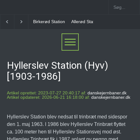
irkerød Station
Allerød Station
Favrholm Station
Hillerød Lokal 
Hyllerslev Station (Hyv)
[1903-1986]
Artikel oprettet: 2023-07-27 20:40:17 af:
danskejernbaner.dk
Artikel opdateret: 2026-06-21 16:18:00 af:
danskejernbaner.dk
Hyllerslev Station blev nedsat til trinbræt med sidespor
den 1. maj 1963. I 1986 blev Hyllerslev Trinbræt flyttet
ca. 100 meter hen til Hyllerslev Stationsvej mod øst.
Hyllerslev Trinbræt fik i 1987 anlagt ny perron med