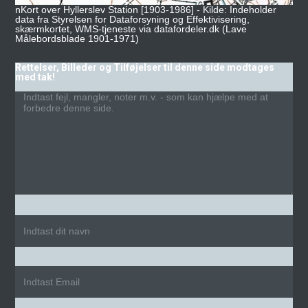
nKort over Hyllerslev Station [1903-1986] - Kilde: Indeholder
data fra Styrelsen for Dataforsyning og Effektivisering,
skærmkortet, WMS-tjeneste via datafordeler.dk (Lave
Målebordsblade 1901-1971)
Rettelser, Billeder og Tilføjelser til denne side modtages
med tak!