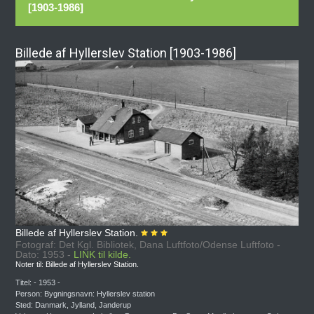
[1903-1986]
Billede af Hyllerslev Station [1903-1986]
Billede af Hyllerslev Station.
Fotograf: Det Kgl. Bibliotek, Dana Luftfoto/Odense Luftfoto -
Dato: 1953 -
LINK til kilde.
Noter til: Billede af Hyllerslev Station.
Titel: - 1953 -
Person: Bygningsnavn: Hyllerslev station
Sted: Danmark, Jylland, Janderup