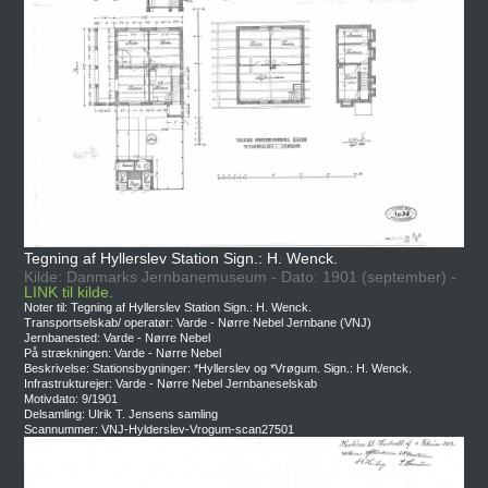
Tegning af Hyllerslev Station Sign.: H. Wenck.
Kilde: Danmarks Jernbanemuseum - Dato: 1901 (september) -
LINK til kilde.
Noter til: Tegning af Hyllerslev Station Sign.: H. Wenck.
Transportselskab/ operatør: Varde - Nørre Nebel Jernbane (VNJ)
Jernbanested: Varde - Nørre Nebel
På strækningen: Varde - Nørre Nebel
Beskrivelse: Stationsbygninger: *Hyllerslev og *Vrøgum. Sign.: H. Wenck.
Infrastrukturejer: Varde - Nørre Nebel Jernbaneselskab
Motivdato: 9/1901
Delsamling: Ulrik T. Jensens samling
Scannummer: VNJ-Hylderslev-Vrogum-scan27501