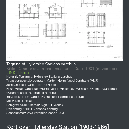
Tegning af Hyllerslev Stations varehus.
Kilde: Danmarks Jernbanemuseum - Dato: 1901 (november) -
LINK til kilde.
Noter til: Tegning af Hyllerslev Stations varehus.
Transportselskab/ operatør: Varde - Nørre Nebel Jernbane (VNJ)
Jernbanested: Varde - Nørre Nebel
Beskrivelse: Varehuse: *Nørre Nebel, *Hyllerslev, *Vrøgum, *Henne, *Janderup,
*Billum, *Lunde, *Outrup og *Oksbøl.
Infrastrukturejer: Varde - Nørre Nebel Jernbaneselskab
Motivdato: 11/1901
Fotograf/ billedkunstner: Sign.: H. Wenck
Delsamling: Ulrik T. Jensens samling
Scannummer: VNJ-varehuse-scan27603
Kort over Hyllerslev Station [1903-1986]