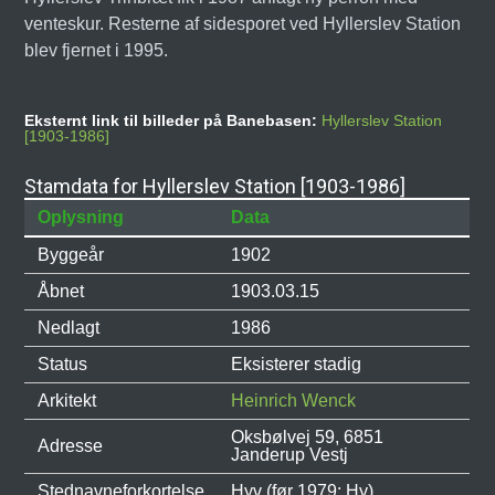
venteskur. Resterne af sidesporet ved Hyllerslev Station
blev fjernet i 1995.
Eksternt link til billeder på Banebasen:
Hyllerslev Station
[1903-1986]
Stamdata for Hyllerslev Station [1903-1986]
Oplysning
Data
Byggeår
1902
Åbnet
1903.03.15
Nedlagt
1986
Status
Eksisterer stadig
Arkitekt
Heinrich Wenck
Oksbølvej 59, 6851
Adresse
Janderup Vestj
Stednavneforkortelse
Hyv (før 1979: Hy)