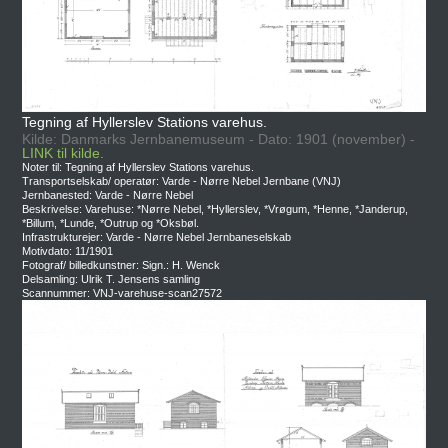
Tegning af Hyllerslev Stations varehus.
Kilde: Danmarks Jernbanemuseum - Dato: 1901 (november) -
LINK til kilde.
Noter til: Tegning af Hyllerslev Stations varehus.
Transportselskab/ operatør: Varde - Nørre Nebel Jernbane (VNJ)
Jernbanested: Varde - Nørre Nebel
Beskrivelse: Varehuse: *Nørre Nebel, *Hyllerslev, *Vrøgum, *Henne, *Janderup,
*Billum, *Lunde, *Outrup og *Oksbøl.
Infrastrukturejer: Varde - Nørre Nebel Jernbaneselskab
Motivdato: 11/1901
Fotograf/ billedkunstner: Sign.: H. Wenck
Delsamling: Ulrik T. Jensens samling
Scannummer: VNJ-varehuse-scan27572