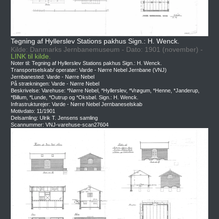
Tegning af Hyllerslev Stations pakhus Sign.: H. Wenck.
Kilde: Danmarks Jernbanemuseum - Dato: 1901 (november) -
LINK til kilde.
Noter til: Tegning af Hyllerslev Stations pakhus Sign.: H. Wenck.
Transportselskab/ operatør: Varde - Nørre Nebel Jernbane (VNJ)
Jernbanested: Varde - Nørre Nebel
På strækningen: Varde - Nørre Nebel
Beskrivelse: Varehuse: *Nørre Nebel, *Hyllerslev, *Vrøgum, *Henne, *Janderup,
*Billum, *Lunde, *Outrup og *Oksbøl. Sign.: H. Wenck.
Infrastrukturejer: Varde - Nørre Nebel Jernbaneselskab
Motivdato: 11/1901
Delsamling: Ulrik T. Jensens samling
Scannummer: VNJ-varehuse-scan27604