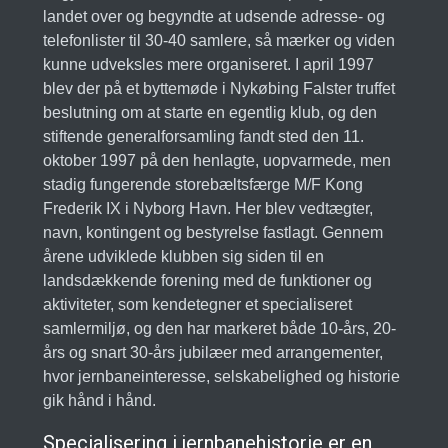
landet over og begyndte at udsende adresse- og
telefonlister til 30-40 samlere, så mærker og viden
kunne udveksles mere organiseret. I april 1997
blev der på et byttemøde i Nykøbing Falster truffet
beslutning om at starte en egentlig klub, og den
stiftende generalforsamling fandt sted den 11.
oktober 1997 på den henlagte, uopvarmede, men
stadig fungerende storebæltsfærge M/F Kong
Frederik IX i Nyborg Havn. Her blev vedtægter,
navn, kontingent og bestyrelse fastlagt. Gennem
årene udviklede klubben sig siden til en
landsdækkende forening med de funktioner og
aktiviteter, som kendetegner et specialiseret
samlermiljø, og den har markeret både 10-års, 20-
års og snart 30-års jubilæer med arrangementer,
hvor jernbaneinteresse, selskabelighed og historie
gik hånd i hånd.
Specialisering i jernbanehistorie er en