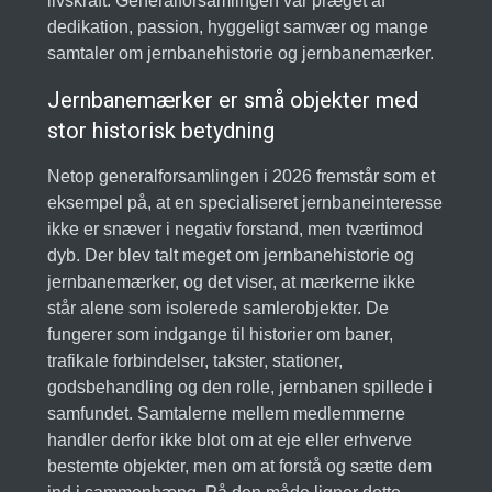
livskraft. Generalforsamlingen var præget af
dedikation, passion, hyggeligt samvær og mange
samtaler om jernbanehistorie og jernbanemærker.
Jernbanemærker er små objekter med
stor historisk betydning
Netop generalforsamlingen i 2026 fremstår som et
eksempel på, at en specialiseret jernbaneinteresse
ikke er snæver i negativ forstand, men tværtimod
dyb. Der blev talt meget om jernbanehistorie og
jernbanemærker, og det viser, at mærkerne ikke
står alene som isolerede samlerobjekter. De
fungerer som indgange til historier om baner,
trafikale forbindelser, takster, stationer,
godsbehandling og den rolle, jernbanen spillede i
samfundet. Samtalerne mellem medlemmerne
handler derfor ikke blot om at eje eller erhverve
bestemte objekter, men om at forstå og sætte dem