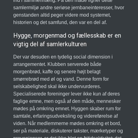
ind i sammenhæng. På den måde ligner dette
samlermiljø andre seriøse jernbaneinteresser, hvor
genstanden altid peger videre mod systemet,
historien og det samfund, den var en del af.
Hygge, morgenmad og fællesskab er en
vigtig del af samlerkulturen
Der var desuden en tydelig social dimension i
arrangementet. Klubben serverede både
morgenbrød, kaffe og senere højt belagt
smørrebrød med øl og vand. Denne form for
selskabelighed skal ikke undervurderes.
Specialiserede foreninger lever ikke kun af deres
faglige emne, men også af den måde, mennesker
mødes på omkring emnet. Hyggen skaber rum for
samtale, erfaringsudveksling og videreførelse af
viden. Når medlemmerne mødes omkring et bord,
ser på materiale, diskuterer takster, mærketyper og