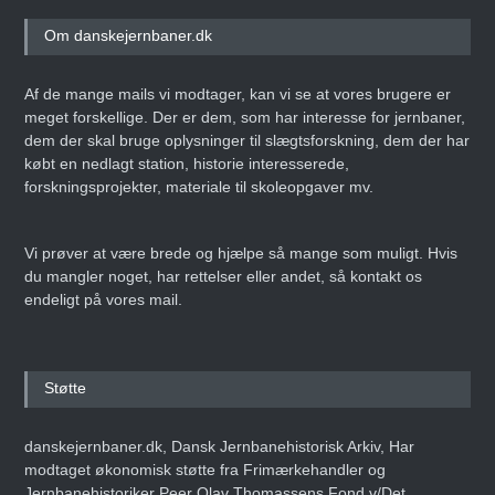
jernbane- og
sporvejshistoriske arkiv!
Om danskejernbaner.dk
Den 27. september 2025
ARTIKEL
Af de mange mails vi modtager, kan vi se at vores brugere er
meget forskellige. Der er dem, som har interesse for jernbaner,
dem der skal bruge oplysninger til slægtsforskning, dem der har
købt en nedlagt station, historie interesserede,
Danmarks Jernbanemuseum
forskningsprojekter, materiale til skoleopgaver mv.
fejrer 50-års jubilæum med
storstilet
weekendarrangement
Vi prøver at være brede og hjælpe så mange som muligt. Hvis
Den 14. juni 2025
ARTIKEL
du mangler noget, har rettelser eller andet, så kontakt os
endeligt på vores mail.
Erling Nederland –
Infografiens Mester
Støtte
Den 8. maj 2025
ARTIKEL
danskejernbaner.dk, Dansk Jernbanehistorisk Arkiv, Har
modtaget økonomisk støtte fra Frimærkehandler og
Jernbanehistoriker Peer Olav Thomassens Fond v/Det