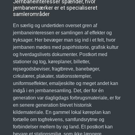
Jernbaneinteresser spænder, hvor
jernbanemærker er et specialiseret
samlerområder
En særlig og undertiden overset gren af
jernbaneinteressen er samlingen af effekter og
tryksager. Her bevæger man sig ind i et felt, hvor
jernbanen mødes med papirhistorie, grafisk kultur
og hverdagslivets dokumenter. Postkort med
stationer og tog, køreplaner, billetter,
rejsegodsbeviser, fragtbreve, banebøger,
cirkulærer, plakater, stationsstempler,
uniformseffekter, emaljeskilte og meget andet kan
indgå i en jernbanesamling. Det, der for én
generation var dagligdags forbrugsmateriale, er for
en senere generation blevet historisk
kildemateriale. En gammel lokal køreplan kan
fortælle om togfrekvens, samfundsrytme og
forbindelser mellem by og land. Et postkort kan
bevare et stationsmiljø, som ikke længere