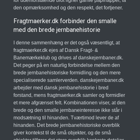
for udenforstående blot ligner gamle papirlapper, få
den opmærksomhed og den respekt, det fortjener.
Fragtmaerker.dk forbinder den smalle
med den brede jernbanehistorie
I denne sammenhæng er det også væsentligt, at
fragtmaerker.dk ejes af Dansk Fragt- &
Banemærkeklub og drives af danskejernbaner.dk.
Det peger på en naturlig forbindelse mellem den
brede jernbanehistoriske formidling og den mere
specialiserede samlerverden. danskejernbaner.dk
arbejder med dansk jernbanehistorie i bred
forstand, mens fragtmaerker.dk samler og formidler
et mere afgrænset felt. Kombinationen viser, at den
brede og den smalle jernbaneinteresse ikke står i
modsætning til hinanden. Tværtimod lever de af
hinanden. Det brede jernbanehistoriske overblik
giver kontekst til de små objekter, og de små