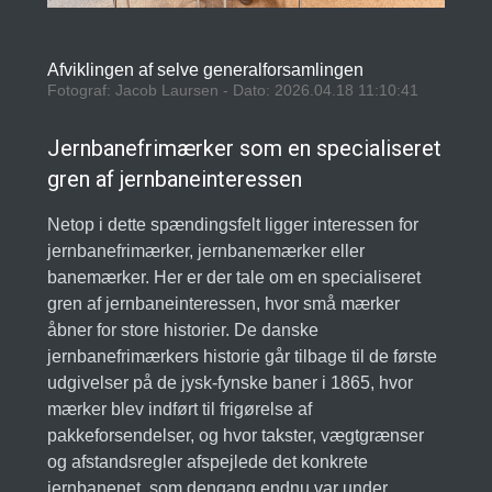
Afviklingen af selve generalforsamlingen
Fotograf: Jacob Laursen - Dato: 2026.04.18 11:10:41
Jernbanefrimærker som en specialiseret
gren af jernbaneinteressen
Netop i dette spændingsfelt ligger interessen for
jernbanefrimærker, jernbanemærker eller
banemærker. Her er der tale om en specialiseret
gren af jernbaneinteressen, hvor små mærker
åbner for store historier. De danske
jernbanefrimærkers historie går tilbage til de første
udgivelser på de jysk-fynske baner i 1865, hvor
mærker blev indført til frigørelse af
pakkeforsendelser, og hvor takster, vægtgrænser
og afstandsregler afspejlede det konkrete
jernbanenet, som dengang endnu var under