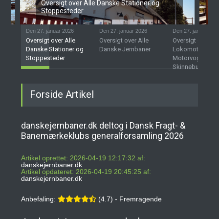
Oversigt over Alle Danske Stationer og
Stoppesteder
Den 27. januar 2026
Den 27. januar 2026
Den 27. januar 202
Oversigt over Alle
Oversigt over Alle
Oversigt over D
Danske Stationer og
Danske Jernbaner
Lokomotiver,
Stoppesteder
Motorvogne og
Skinnebusser
Forside Artikel
danskejernbaner.dk deltog i Dansk Fragt- &
Banemærkeklubs generalforsamling 2026
Artikel oprettet: 2026-04-19 12:17:32 af:
danskejernbaner.dk
Artikel opdateret: 2026-04-19 20:45:25 af:
danskejernbaner.dk
Anbefaling:
(4.7) - Fremragende