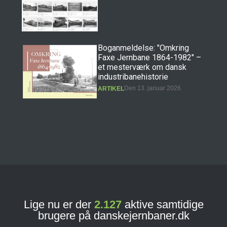
Boganmeldelse: "Omkring
Faxe Jernbane 1864-1982" –
et mesterværk om dansk
industribanehistorie
Den 13. januar 2026
ARTIKEL
Boganmeldelse: "Erindringer
fra Præstøbanen" – et
hovedværk i dansk
jernbanehistorie
Den 11. december 2025
ARTIKEL
Lige nu er der
2.127
aktive samtidige
brugere på danskejernbaner.dk
Banebasen: Det nye digitale