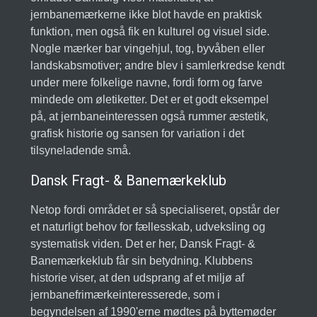
jernbanemærkerne ikke blot havde en praktisk
funktion, men også fik en kulturel og visuel side.
Nogle mærker bar vingehjul, tog, byvåben eller
landskabsmotiver; andre blev i samlerkredse kendt
under mere folkelige navne, fordi form og farve
mindede om øletiketter. Det er et godt eksempel
på, at jernbaneinteressen også rummer æstetik,
grafisk historie og sansen for variation i det
tilsyneladende små.
Dansk Fragt- & Banemærkeklub
Netop fordi området er så specialiseret, opstår der
et naturligt behov for fællesskab, udveksling og
systematisk viden. Det er her, Dansk Fragt- &
Banemærkeklub får sin betydning. Klubbens
historie viser, at den udsprang af et miljø af
jernbanefrimærkeinteresserede, som i
begyndelsen af 1990'erne mødtes på byttemøder