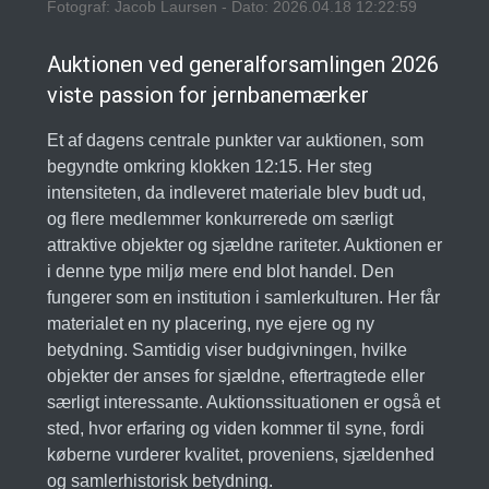
Fotograf: Jacob Laursen - Dato: 2026.04.18 12:22:59
Auktionen ved generalforsamlingen 2026
viste passion for jernbanemærker
Et af dagens centrale punkter var auktionen, som
begyndte omkring klokken 12:15. Her steg
intensiteten, da indleveret materiale blev budt ud,
og flere medlemmer konkurrerede om særligt
attraktive objekter og sjældne rariteter. Auktionen er
i denne type miljø mere end blot handel. Den
fungerer som en institution i samlerkulturen. Her får
materialet en ny placering, nye ejere og ny
betydning. Samtidig viser budgivningen, hvilke
objekter der anses for sjældne, eftertragtede eller
særligt interessante. Auktionssituationen er også et
sted, hvor erfaring og viden kommer til syne, fordi
køberne vurderer kvalitet, proveniens, sjældenhed
og samlerhistorisk betydning.