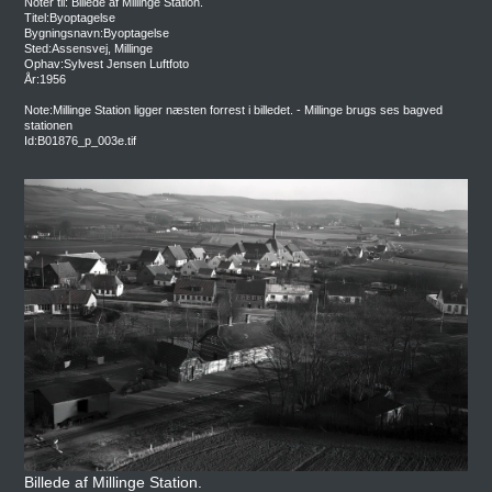
Noter til: Billede af Millinge Station.
Titel:Byoptagelse
Bygningsnavn:Byoptagelse
Sted:Assensvej, Millinge
Ophav:Sylvest Jensen Luftfoto
År:1956
Note:Millinge Station ligger næsten forrest i billedet. - Millinge brugs ses bagved
stationen
Id:B01876_p_003e.tif
Billede af Millinge Station.