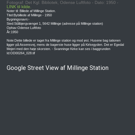
Fotograf: Det Kgl. Bibliotek, Odense Luftfoto - Dato: 1950 -
LINK til kilde.
Noter til: Billede af Millinge Station.
Titel:Bybillede af Millinge - 1950
Bygningsnavn:-
Sted:Stålbjergvænget 1, 5642 Millinge (adresse på Millinge station)
Ophav:Odense Luftfoto
År:1950
Note:Dette billede er taget fra Millinge station og mod øst. Husene bag tationen
ligger på Assensvej, mens de bagerste huse ligger på Kirkegyden. Det er Egedal
Mejeri med den høje skorsten. - Svanninge Kirke kan ses i baggrunden
Id:OD00264_028.tif
Google Street View af Millinge Station