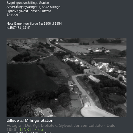
Bygningsnavn:Millinge Station
Sted:Stålbjergvænget 1, 5642 Millinge
Ophav:Sylvest Jensen Luftfoto
År:1959
Note:Banen var i brug fra 1906 til 1954
Id:B07471_17.tif
Billede af Millinge Station.
Fotograf: Det Kgl. Bibliotek, Sylvest Jensen Luftfoto - Dato:
1956 -
LINK til kilde.