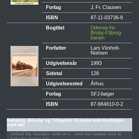
Forlag
J. Fr. Clausen
ISBN
87-11-03736-9
Bogtitel
Odense-Nr.
Broby-Fåborg
banen
Forfatter
Lars Viinholt-
Nielsen
Udgivelsesår
1993
Sidetal
128
Udgivelsessted
Århus
Forlag
SFJ-bøger
ISBN
87-984810-0-2
Rettelser, Billeder og Tilføjelser til denne side modtages
med tak!