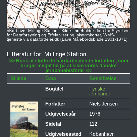
nKort over Millinge Station - Kilde: Indeholder data fra Styrelsen
for Dataforsyning og Effektivisering, skærmkortet, WMS-
tjeneste via datafordeler.dk (Lave Målebordsblade 1901-1971)
Litteratur for: Millinge Station
>> Husk at støtte de hårdarbejdende forfattere, som
bruger meget tid på at sikre vores danske
jernbanehistorie. <<
Billede
Data
Beskrivelse
Bogtitel
Fynske
jernbaner
Forfatter
Niels Jensen
Udgivelsesår
1976
Sidetal
112
Udgivelsessted
København