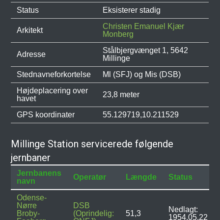
Status
Eksisterer stadig
Christen Emanuel Kjær
Arkitekt
Monberg
Stålbjergvænget 1, 5642
Adresse
Millinge
Stednavneforkortelse
Ml (SFJ) og Mis (DSB)
Højdeplacering over
23,8 meter
havet
GPS koordinater
55.129719,10.211529
Millinge Station servicerede følgende
jernbaner
Jernbanens
Operatør
Længde
Status
navn
Odense-
Nørre
DSB
Nedlagt:
Broby-
(Oprindelig:
51,3
1954.05.22