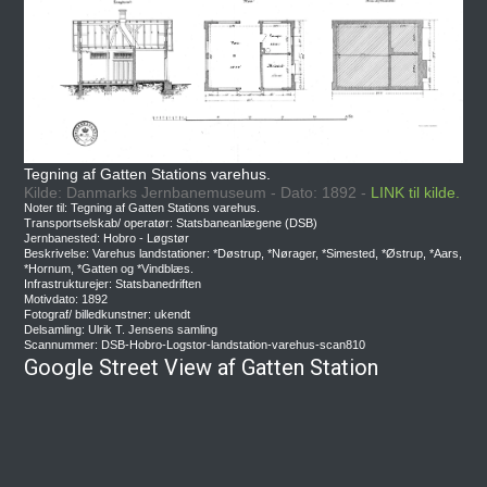
Tegning af Gatten Stations varehus.
Kilde: Danmarks Jernbanemuseum - Dato: 1892 -
LINK til kilde.
Noter til: Tegning af Gatten Stations varehus.
Transportselskab/ operatør: Statsbaneanlægene (DSB)
Jernbanested: Hobro - Løgstør
Beskrivelse: Varehus landstationer: *Døstrup, *Nørager, *Simested, *Østrup, *Aars,
*Hornum, *Gatten og *Vindblæs.
Infrastrukturejer: Statsbanedriften
Motivdato: 1892
Fotograf/ billedkunstner: ukendt
Delsamling: Ulrik T. Jensens samling
Scannummer: DSB-Hobro-Logstor-landstation-varehus-scan810
Google Street View af Gatten Station