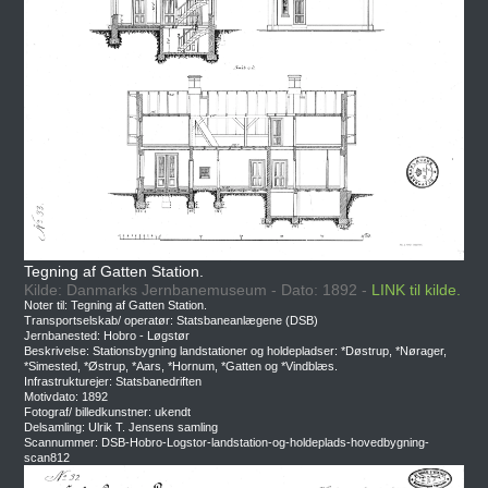
Tegning af Gatten Station.
Kilde: Danmarks Jernbanemuseum - Dato: 1892 -
LINK til kilde.
Noter til: Tegning af Gatten Station.
Transportselskab/ operatør: Statsbaneanlægene (DSB)
Jernbanested: Hobro - Løgstør
Beskrivelse: Stationsbygning landstationer og holdepladser: *Døstrup, *Nørager,
*Simested, *Østrup, *Aars, *Hornum, *Gatten og *Vindblæs.
Infrastrukturejer: Statsbanedriften
Motivdato: 1892
Fotograf/ billedkunstner: ukendt
Delsamling: Ulrik T. Jensens samling
Scannummer: DSB-Hobro-Logstor-landstation-og-holdeplads-hovedbygning-
scan812