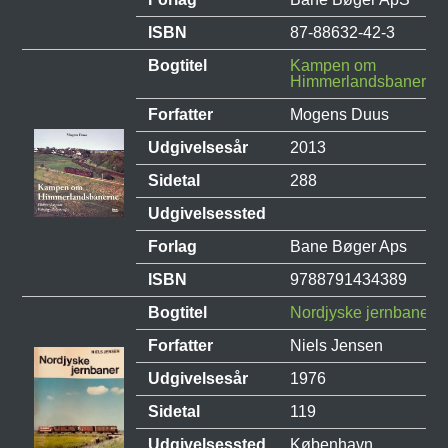
ISBN
87-88632-42-3
Bogtitel
Kampen om
Himmerlandsbanerne
Forfatter
Mogens Duus
Udgivelsesår
2013
Sidetal
288
Udgivelsessted
Forlag
Bane Bøger Aps
ISBN
9788791434389
Bogtitel
Nordjyske jernbaner
Forfatter
Niels Jensen
Udgivelsesår
1976
Sidetal
119
Udgivelsessted
København