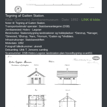
Tegning af Gatten Station.
Kilde: Danmarks Jernbanemuseum - Dato: 1892 -
LINK til kilde.
Noter til: Tegning af Gatten Station.
Transportselskab/ operatør: Statsbaneanlægene (DSB)
Jernbanested: Hobro - Løgstør
Beskrivelse: Stationsbygning landstationer og holdepladser: *Døstrup, *Nørager,
*Simested, *Østrup, *Aars, *Hornum, *Gatten og *Vindblæs.
Infrastrukturejer: Statsbanedriften
Motivdato: 1892
Fotograf/ billedkunstner: ukendt
Delsamling: Ulrik T. Jensens samling
Scannummer: DSB-Hobro-Logstor-landstation-plan-hovedbygning-scan811