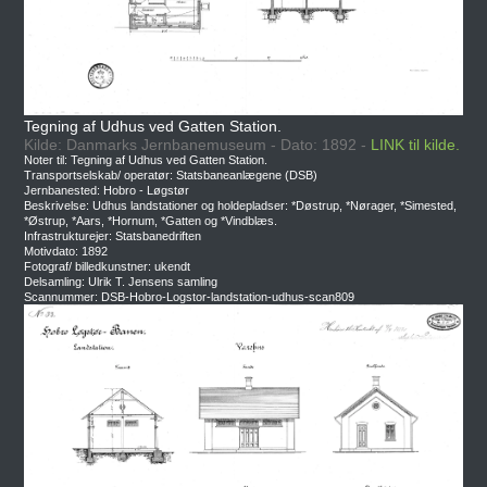
Tegning af Udhus ved Gatten Station.
Kilde: Danmarks Jernbanemuseum - Dato: 1892 -
LINK til kilde.
Noter til: Tegning af Udhus ved Gatten Station.
Transportselskab/ operatør: Statsbaneanlægene (DSB)
Jernbanested: Hobro - Løgstør
Beskrivelse: Udhus landstationer og holdepladser: *Døstrup, *Nørager, *Simested,
*Østrup, *Aars, *Hornum, *Gatten og *Vindblæs.
Infrastrukturejer: Statsbanedriften
Motivdato: 1892
Fotograf/ billedkunstner: ukendt
Delsamling: Ulrik T. Jensens samling
Scannummer: DSB-Hobro-Logstor-landstation-udhus-scan809