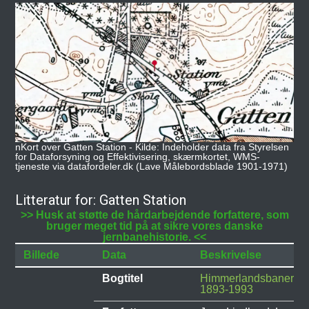
nKort over Gatten Station - Kilde: Indeholder data fra Styrelsen
for Dataforsyning og Effektivisering, skærmkortet, WMS-
tjeneste via datafordeler.dk (Lave Målebordsblade 1901-1971)
Litteratur for: Gatten Station
>> Husk at støtte de hårdarbejdende forfattere, som
bruger meget tid på at sikre vores danske
jernbanehistorie. <<
Billede
Data
Beskrivelse
Bogtitel
Himmerlandsbanerne
1893-1993