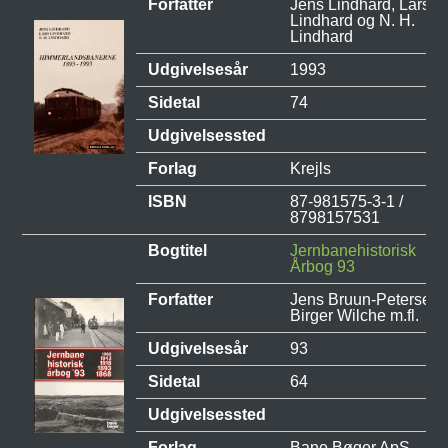
Forfatter
Jens Lindhard, Lars
Lindhard og N. H.
Lindhard
Udgivelsesår
1993
Sidetal
74
Udgivelsessted
Forlag
Krejls
ISBN
87-981575-3-1 /
8798157531
Bogtitel
Jernbanehistorisk
Årbog 93
Forfatter
Jens Bruun-Petersen,
Birger Wilche m.fl.
Udgivelsesår
93
Sidetal
64
Udgivelsessted
Forlag
Bane Bøger ApS