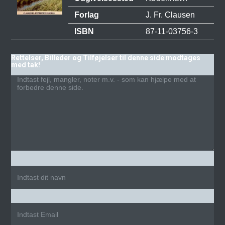
Forlag
J. Fr. Clausen
ISBN
87-11-03756-3
Rettelser, Billeder og Tilføjelser til denne side modtages
med tak!