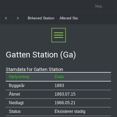
rkerød Station
Allerød Station
Favrholm Station
Hillerød Lokal S
Gatten Station (Ga)
Stamdata for Gatten Station
Oplysning
Data
Byggeår
1893
Åbnet
1893.07.15
Nedlagt
1966.05.21
Status
Eksisterer stadig