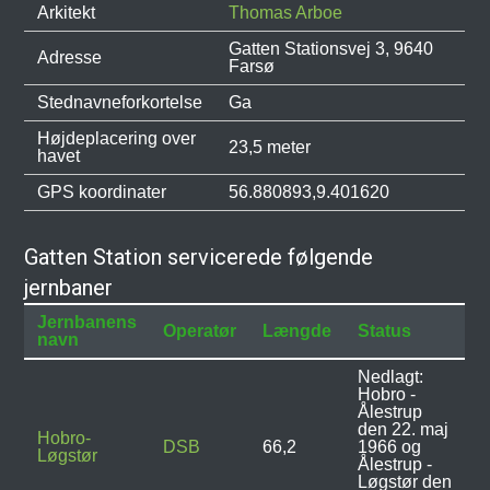
Arkitekt
Thomas Arboe
Gatten Stationsvej 3, 9640
Adresse
Farsø
Stednavneforkortelse
Ga
Højdeplacering over
23,5 meter
havet
GPS koordinater
56.880893,9.401620
Gatten Station servicerede følgende
jernbaner
Jernbanens
Operatør
Længde
Status
navn
Nedlagt:
Hobro -
Ålestrup
den 22. maj
Hobro-
DSB
66,2
1966 og
Løgstør
Ålestrup -
Løgstør den