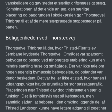
vanskeligere og gav stedet et særligt driftsmæssigt præg.
Kombinationen af det enkle anlæg, den særlige
placering og baggrunden i skolekørslen gør Thorstedvej
Trinbræt til et af de mere særprægede stoppesteder på
banen.
Beliggenheden ved Thorstedvej
Thorstedvej Trinbræt lå der, hvor Thisted-Fjerritslev
Jernbane krydsede Thorstedvej. Området var sparsomt
bebygget og bestod ved trinbrættets etablering kun af en
mindre samling huse og smågårde. Der var ikke tale om
nogen egentlig bymæssig bebyggelse, og oplandet var
derfor beskedent. Det var heller ikke et sted, hvor banen i
udgangspunktet havde grundlag for stor passagertrafik.
Placeringen nær Thisted gav dog trinbrættet en særlig
funktion. Det lå forholdsvis tæt på købstaden, men
samtidig sådan, at beboere i den omkringliggende del af
Thisted Landsogn kunne have lettere adgang til toget her