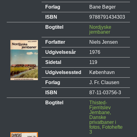
Forlag
Bane Bøger
ISBN
9788791434303
Bogtitel
Nordjyske
jernbaner
Forfatter
Niels Jensen
Udgivelsesår
1976
Sidetal
119
Udgivelsessted
København
Forlag
J. Fr. Clausen
ISBN
87-11-03756-3
Bogtitel
Thisted-
Fjerritslev
Jernbane,
Danske
privatbaner i
fotos, Fotohefte
3