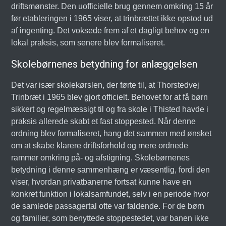
driftsmønster. Den uofficielle brug gennem omkring 15 år
før etableringen i 1965 viser, at trinbrættet ikke opstod ud
af ingenting. Det voksede frem af et dagligt behov og en
lokal praksis, som senere blev formaliseret.
Skolebørnenes betydning for anlæggelsen
Det var især skolekørslen, der førte til, at Thorstedvej
Trinbræt i 1965 blev gjort officielt. Behovet for at få børn
sikkert og regelmæssigt til og fra skole i Thisted havde i
praksis allerede skabt et fast stoppested. Når denne
ordning blev formaliseret, hang det sammen med ønsket
om at skabe klarere driftsforhold og mere ordnede
rammer omkring på- og afstigning. Skolebørnenes
betydning i denne sammenhæng er væsentlig, fordi den
viser, hvordan privatbanerne fortsat kunne have en
konkret funktion i lokalsamfundet, selv i en periode hvor
de samlede passagertal ofte var faldende. For de børn
og familier, som benyttede stoppestedet, var banen ikke