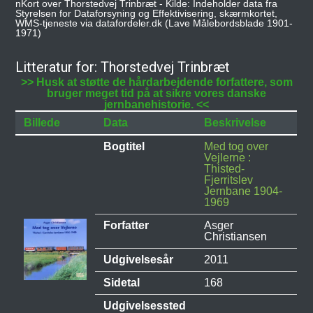
nKort over Thorstedvej Trinbræt - Kilde: Indeholder data fra
Styrelsen for Dataforsyning og Effektivisering, skærmkortet,
WMS-tjeneste via datafordeler.dk (Lave Målebordsblade 1901-
1971)
Litteratur for: Thorstedvej Trinbræt
>> Husk at støtte de hårdarbejdende forfattere, som
bruger meget tid på at sikre vores danske
jernbanehistorie. <<
Billede
Data
Beskrivelse
Bogtitel
Med tog over
Vejlerne :
Thisted-
Fjerritslev
Jernbane 1904-
1969
Forfatter
Asger
Christiansen
Udgivelsesår
2011
Sidetal
168
Udgivelsessted