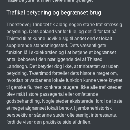
måtte de ydre rammer være mere tydelige.
Trafikal betydning og begrænset brug
Thorstedvej Trinbræt fik aldrig nogen større trafikmæssig
betydning. Dets opland var for lille, og det lå for tæt på
Thisted til at kunne udvikle sig til andet end et lokalt
supplerende standsningssted. Dets væsentligste
funktion lå i skolekørslen og i at betjene et begrænset
antal beboere i den nærliggende del af Thisted
Landsogn. Det betyder dog ikke, at trinbrættet var uden
betydning. Tværtimod fortæller dets historie meget om,
hvordan privatbanens lokale funktion kunne være knyttet
til ganske få, men konkrete brugere. Ikke alle trafiksteder
blev målt i store passagertal eller omfattende
godsbehandling. Nogle steder eksisterede, fordi de løste
et meget afgrænset lokalt behov. I jernbanehistorisk
perspektiv er sådanne steder ofte særligt interessante,
fordi de viser den praktiske side af driften.