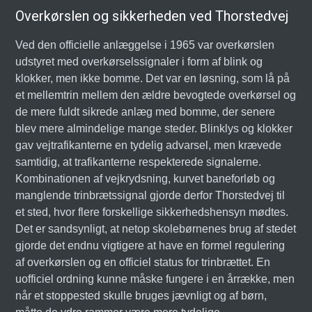
Overkørslen og sikkerheden ved Thorstedvej
Ved den officielle anlæggelse i 1965 var overkørslen
udstyret med overkørselssignaler i form af blink og
klokker, men ikke bomme. Det var en løsning, som lå på
et mellemtrin mellem den ældre bevogtede overkørsel og
de mere fuldt sikrede anlæg med bomme, der senere
blev mere almindelige mange steder. Blinklys og klokker
gav vejtrafikanterne en tydelig advarsel, men krævede
samtidig, at trafikanterne respekterede signalerne.
Kombinationen af vejkrydsning, kurvet baneforløb og
manglende trinbrætssignal gjorde derfor Thorstedvej til
et sted, hvor flere forskellige sikkerhedshensyn mødtes.
Det er sandsynligt, at netop skolebørnenes brug af stedet
gjorde det endnu vigtigere at have en formel regulering
af overkørslen og en officiel status for trinbrættet. En
uofficiel ordning kunne måske fungere i en årrække, men
når et stoppested skulle bruges jævnligt og af børn,