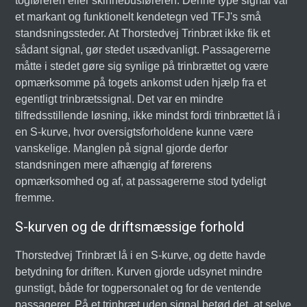
togføreren eller skinnebusføreren. Denne type signal var
et markant og funktionelt kendetegn ved TFJ's små
standsningssteder. At Thorstedvej Trinbræt ikke fik et
sådant signal, gør stedet usædvanligt. Passagererne
måtte i stedet gøre sig synlige på trinbrættet og være
opmærksomme på togets ankomst uden hjælp fra et
egentligt trinbrætssignal. Det var en mindre
tilfredsstillende løsning, ikke mindst fordi trinbrættet lå i
en S-kurve, hvor oversigtsforholdene kunne være
vanskelige. Manglen på signal gjorde derfor
standsningen mere afhængig af førerens
opmærksomhed og af, at passagererne stod tydeligt
fremme.
S-kurven og de driftsmæssige forhold
Thorstedvej Trinbræt lå i en S-kurve, og dette havde
betydning for driften. Kurven gjorde udsynet mindre
gunstigt, både for togpersonalet og for de ventende
passagerer. På et trinbræt uden signal betød det, at selve