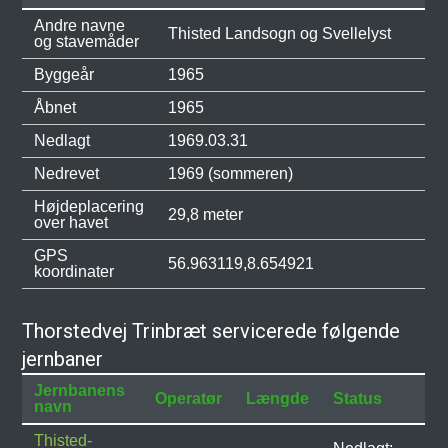
Andre navne
Thisted Landsogn og Svellelyst
og stavemåder
Byggeår
1965
Åbnet
1965
Nedlagt
1969.03.31
Nedrevet
1969 (sommeren)
Højdeplacering
29,8 meter
over havet
GPS
56.963119,8.654921
koordinater
Thorstedvej Trinbræt servicerede følgende
jernbaner
Jernbanens
Operatør
Længde
Status
navn
Thisted-