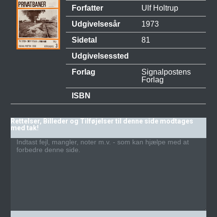
Forfatter
Ulf Holtrup
Udgivelsesår
1973
Sidetal
81
Udgivelsessted
Forlag
Signalpostens
Forlag
ISBN
Rettelser, Billeder og Tilføjelser til denne side modtages
med tak!