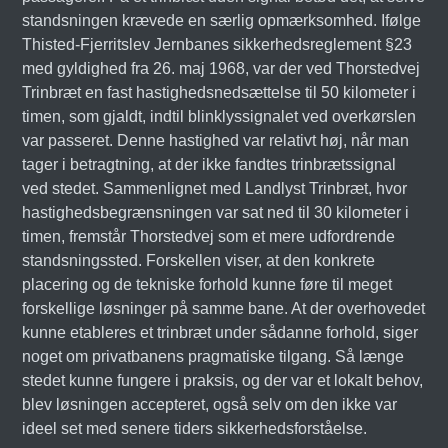
standsningen krævede en særlig opmærksomhed. Ifølge
Thisted-Fjerritslev Jernbanes sikkerhedsreglement §23
med gyldighed fra 26. maj 1968, var der ved Thorstedvej
Trinbræt en fast hastighedsnedsættelse til 50 kilometer i
timen, som gjaldt, indtil blinklyssignalet ved overkørslen
var passeret. Denne hastighed var relativt høj, når man
tager i betragtning, at der ikke fandtes trinbrætssignal
ved stedet. Sammenlignet med Landlyst Trinbræt, hvor
hastighedsbegrænsningen var sat ned til 30 kilometer i
timen, fremstår Thorstedvej som et mere udfordrende
standsningssted. Forskellen viser, at den konkrete
placering og de tekniske forhold kunne føre til meget
forskellige løsninger på samme bane. At der overhovedet
kunne etableres et trinbræt under sådanne forhold, siger
noget om privatbanens pragmatiske tilgang. Så længe
stedet kunne fungere i praksis, og der var et lokalt behov,
blev løsningen accepteret, også selv om den ikke var
ideel set med senere tiders sikkerhedsforståelse.