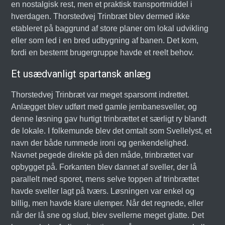
en nostalgisk rest, men et praktisk transportmiddel i
hverdagen. Thorstedvej Trinbræt blev dermed ikke
etableret på baggrund af store planer om lokal udvikling
eller som led i en bred udbygning af banen. Det kom,
fordi en bestemt brugergruppe havde et reelt behov.
Et usædvanligt spartansk anlæg
Thorstedvej Trinbræt var meget sparsomt indrettet.
Anlægget blev udført med gamle jernbanesveller, og
denne løsning gav hurtigt trinbrættet et særligt ry blandt
de lokale. I folkemunde blev det omtalt som Svellelyst, et
navn der både rummede ironi og genkendelighed.
Navnet pegede direkte på den måde, trinbrættet var
opbygget på. Forkanten blev dannet af sveller, der lå
parallelt med sporet, mens selve toppen af trinbrættet
havde sveller lagt på tværs. Løsningen var enkel og
billig, men havde klare ulemper. Når det regnede, eller
når der lå sne og slud, blev svellerne meget glatte. Det