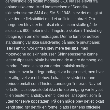
centralskole og skulle modtage 8-10 klasse elever fra
oplandsskolerne. Med indsættelsen af Scandia-
skinnebusserne SM 4 og SM 5 i 1948, blev det muligt at
give denne fleksibilitet med et uofficielt trinbræt. Om
morgenen blev der her afsat elever, som skulle gå de
sidste ca. 800 meter ind til Tingstrup skolen i Thisted og
tilbage igen om eftermiddagen. Denne form for uofficiel
standsning var ikke usædvanlig på mindre privatbaner,
især i en tid hvor driften blev mere fleksibel med
motorvogne og skinnebusser. Skinnebusserne kunne
lettere tilpasses lokale behov end de ældre damptog, og
mindre uformelle stop var derfor praktisk mulige i
områder, hvor kundegrundlaget var begrænset, men hvor
der alligevel var et behov. Lokalt blev stedet i denne
periode omtalt som Thisted Landsogn Trinbræt. Navnet
fortæller, at stoppestedet ikke i første omgang var knyttet
til en bestemt landsby, men til den del af sognet, som lå
uden for selve købstaden. På den måde blev det et lokalt
kendt sted, før det fik en formel plads i banens officielle