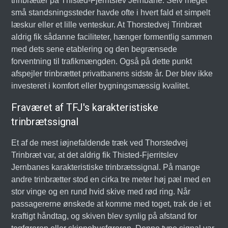
trinbrætter på Thisted-Fjerritslev Jernbane. Selv meget
små standsningssteder havde ofte i hvert fald et simpelt
læskur eller et lille venteskur. At Thorstedvej Trinbræt
aldrig fik sådanne faciliteter, hænger formentlig sammen
med dets sene etablering og den begrænsede
forventning til trafikmængden. Også på dette punkt
afspejler trinbrættet privatbanens sidste år. Der blev ikke
investeret i komfort eller bygningsmæssig kvalitet.
Fraværet af TFJ's karakteristiske
trinbrætssignal
Et af de mest iøjnefaldende træk ved Thorstedvej
Trinbræt var, at det aldrig fik Thisted-Fjerritslev
Jernbanes karakteristiske trinbrætssignal. På mange
andre trinbrætter stod en cirka tre meter høj pæl med en
stor vinge og en rund hvid skive med rød ring. Når
passagererne ønskede at komme med toget, trak de i et
kraftigt håndtag, og skiven blev synlig på afstand for