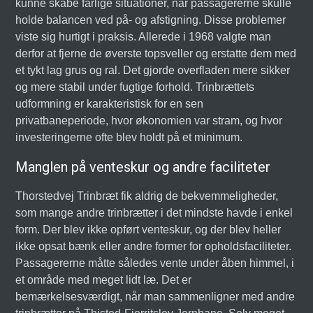
kunne skabe farlige situationer, når passagererne skulle
holde balancen ved på- og afstigning. Disse problemer
viste sig hurtigt i praksis. Allerede i 1968 valgte man
derfor at fjerne de øverste topsveller og erstatte dem med
et tykt lag grus og ral. Det gjorde overfladen mere sikker
og mere stabil under fugtige forhold. Trinbrættets
udformning er karakteristisk for en sen
privatbaneperiode, hvor økonomien var stram, og hvor
investeringerne ofte blev holdt på et minimum.
Manglen på venteskur og andre faciliteter
Thorstedvej Trinbræt fik aldrig de bekvemmeligheder,
som mange andre trinbrætter i det mindste havde i enkel
form. Der blev ikke opført venteskur, og der blev heller
ikke opsat bænk eller andre former for opholdsfaciliteter.
Passagererne måtte således vente under åben himmel, i
et område med meget lidt læ. Det er
bemærkelsesværdigt, når man sammenligner med andre