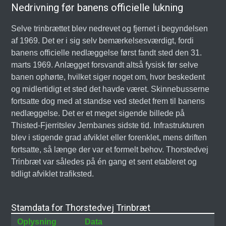
Nedrivning før banens officielle lukning
Selve trinbrættet blev nedrevet og fjernet i begyndelsen
af 1969. Det er i sig selv bemærkelsesværdigt, fordi
banens officielle nedlæggelse først fandt sted den 31.
marts 1969. Anlægget forsvandt altså fysisk før selve
banen ophørte, hvilket siger noget om, hvor beskedent
og midlertidigt et sted det havde været. Skinnebusserne
fortsatte dog med at standse ved stedet frem til banens
nedlæggelse. Det er et meget sigende billede på
Thisted-Fjerritslev Jernbanes sidste tid. Infrastrukturen
blev i stigende grad afviklet eller forenklet, mens driften
fortsatte, så længe der var et formelt behov. Thorstedvej
Trinbræt var således på én gang et sent etableret og
tidligt afviklet trafiksted.
Stamdata for Thorstedvej Trinbræt
Oplysning
Data