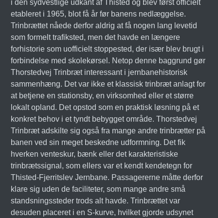
i den sydvestlige udkant af Thisted og blev først officielt
etableret i 1965, blot få år før banens nedlæggelse.
Trinbrættet nåede derfor aldrig at få nogen lang levetid
som formelt trafiksted, men det havde en længere
forhistorie som uofficielt stoppested, der især blev brugt i
forbindelse med skolekørsel. Netop denne baggrund gør
Thorstedvej Trinbræt interessant i jernbanehistorisk
sammenhæng. Det var ikke et klassisk trinbræt anlagt for
at betjene en stationsby, en virksomhed eller et større
lokalt opland. Det opstod som en praktisk løsning på et
konkret behov i et tyndt bebygget område. Thorstedvej
Trinbræt adskilte sig også fra mange andre trinbrætter på
banen ved sin meget beskedne udformning. Det fik
hverken venteskur, bænk eller det karakteristiske
trinbrætssignal, som ellers var et kendt kendetegn for
Thisted-Fjerritslev Jernbane. Passagererne måtte derfor
klare sig uden de faciliteter, som mange andre små
standsningssteder trods alt havde. Trinbrættet var
desuden placeret i en S-kurve, hvilket gjorde udsynet