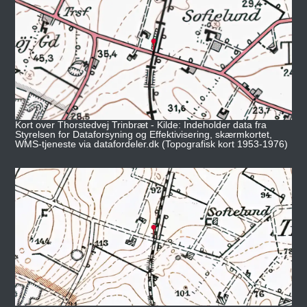
Kort over Thorstedvej Trinbræt - Kilde: Indeholder data fra
Styrelsen for Dataforsyning og Effektivisering, skærmkortet,
WMS-tjeneste via datafordeler.dk (Topografisk kort 1953-1976)