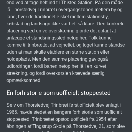
end ved at tage helt ind til Thisted Station. På den måde
lå Thorstedvej Trinbræt i overgangszonen mellem by og
land, hvor de traditionelle skel mellem stationsby,
købstad og landsogn ikke var helt så klare. Den konkrete
placering ved en vejoverskæring gjorde det oplagt at
anlægge et standsningssted netop her. Folk kunne
komme til trinbrættet ad vejnettet, og toget kunne standse
uden at man skulle etablere en større station eller
holdeplads. Men den samme placering gav også
udfordringer, fordi banen netop her lå i en kurvet
strækning, og fordi overkørslen krævede særlig
opmærksomhed.
En forhistorie som uofficielt stoppested
Selv om Thorstedvej Trinbræt først officielt blev anlagt i
1965, havde stedet en længere forhistorie som uofficielt
stoppested. Trinbrættet opstod uofficielt fra 1954 efter
åbningen af Tingstrup Skole på Thorstedvej 21, som blev