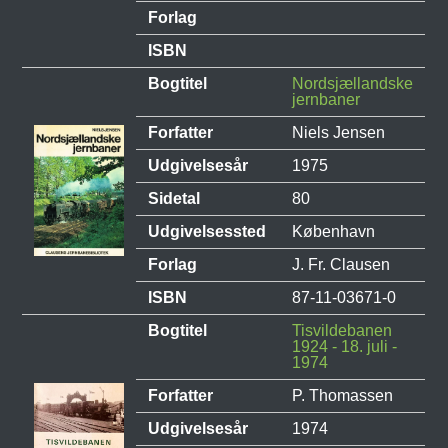
Forlag
ISBN
Bogtitel
Nordsjællandske
jernbaner
Forfatter
Niels Jensen
Udgivelsesår
1975
Sidetal
80
Udgivelsessted
København
Forlag
J. Fr. Clausen
ISBN
87-11-03671-0
Bogtitel
Tisvildebanen
1924 - 18. juli -
1974
Forfatter
P. Thomassen
Udgivelsesår
1974