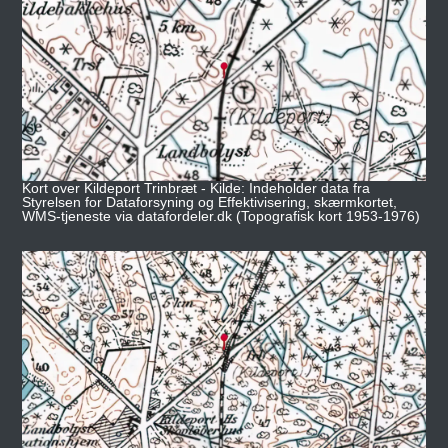
Kort over Kildeport Trinbræt - Kilde: Indeholder data fra
Styrelsen for Dataforsyning og Effektivisering, skærmkortet,
WMS-tjeneste via datafordeler.dk (Topografisk kort 1953-1976)