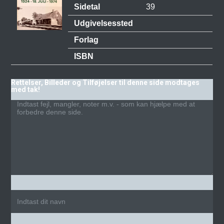
Sidetal
39
Udgivelsessted
Forlag
ISBN
Rettelser, Billeder og Tilføjelser til denne side modtages
med tak!