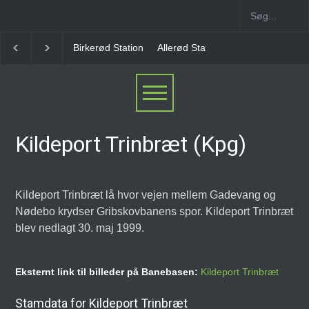
irkerød Station
Allerød Station
Favrholm Station
Hillerød Lokal 
Kildeport Trinbræt (Kpg)
Kildeport Trinbræt lå hvor vejen mellem Gadevang og
Nødebo krydser Gribskovbanens spor. Kildeport Trinbræt
blev nedlagt 30. maj 1999.
Eksternt link til billeder på Banebasen:
Kildeport Trinbræt
Stamdata for Kildeport Trinbræt