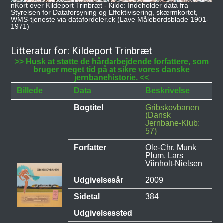
nKort over Kildeport Trinbræt - Kilde: Indeholder data fra
Styrelsen for Dataforsyning og Effektivisering, skærmkortet,
WMS-tjeneste via datafordeler.dk (Lave Målebordsblade 1901-
1971)
Litteratur for: Kildeport Trinbræt
>> Husk at støtte de hårdarbejdende forfattere, som
bruger meget tid på at sikre vores danske
jernbanehistorie. <<
Billede
Data
Beskrivelse
Bogtitel
Gribskovbanen
(Dansk
Jernbane-Klub:
57)
Forfatter
Ole-Chr. Munk
Plum, Lars
Viinholt-Nielsen
Udgivelsesår
2009
Sidetal
384
Udgivelsessted