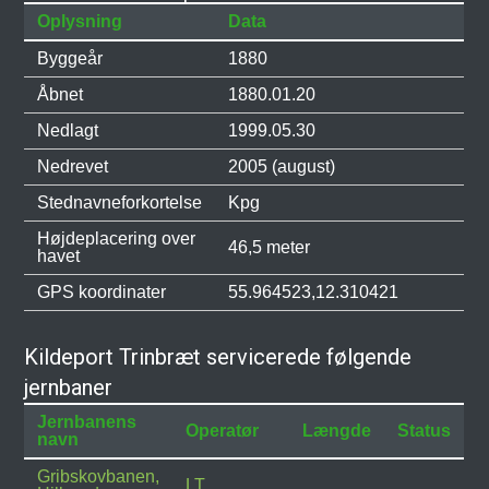
Oplysning
Data
Byggeår
1880
Åbnet
1880.01.20
Nedlagt
1999.05.30
Nedrevet
2005 (august)
Stednavneforkortelse
Kpg
Højdeplacering over
46,5 meter
havet
GPS koordinater
55.964523,12.310421
Kildeport Trinbræt servicerede følgende
jernbaner
Jernbanens
Operatør
Længde
Status
navn
Gribskovbanen,
LT