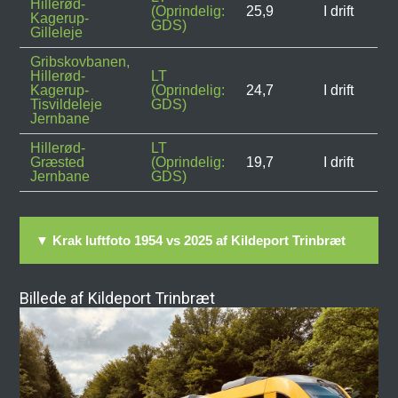
Hillerød-
(Oprindelig:
25,9
I drift
Kagerup-
GDS)
Gilleleje
Gribskovbanen,
Hillerød-
LT
Kagerup-
(Oprindelig:
24,7
I drift
Tisvildeleje
GDS)
Jernbane
Hillerød-
LT
Græsted
(Oprindelig:
19,7
I drift
Jernbane
GDS)
▼ Krak luftfoto 1954 vs 2025 af Kildeport Trinbræt
Billede af Kildeport Trinbræt