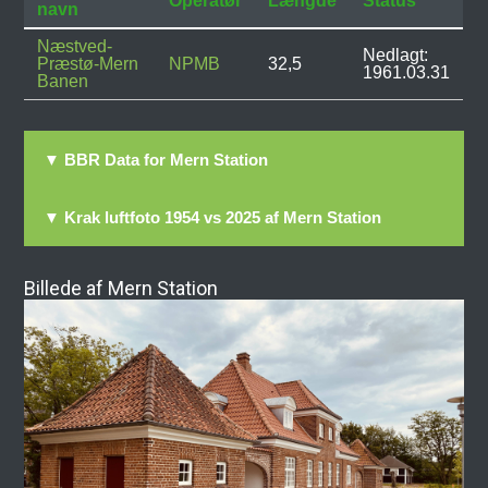
Operatør
Længde
Status
navn
Næstved-
Nedlagt:
Præstø-Mern
NPMB
32,5
1961.03.31
Banen
▼ BBR Data for Mern Station
▼ Krak luftfoto 1954 vs 2025 af Mern Station
Billede af Mern Station