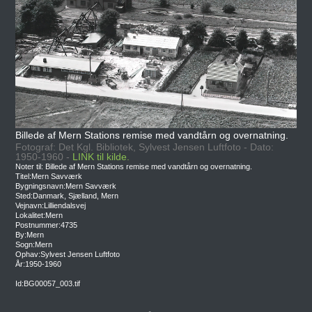
Billede af Mern Stations remise med vandtårn og overnatning.
Fotograf: Det Kgl. Bibliotek, Sylvest Jensen Luftfoto - Dato:
1950-1960 -
LINK til kilde.
Noter til: Billede af Mern Stations remise med vandtårn og overnatning.
Titel:Mern Savværk
Bygningsnavn:Mern Savværk
Sted:Danmark, Sjælland, Mern
Vejnavn:Lilliendalsvej
Lokalitet:Mern
Postnummer:4735
By:Mern
Sogn:Mern
Ophav:Sylvest Jensen Luftfoto
År:1950-1960
Id:BG00057_003.tif