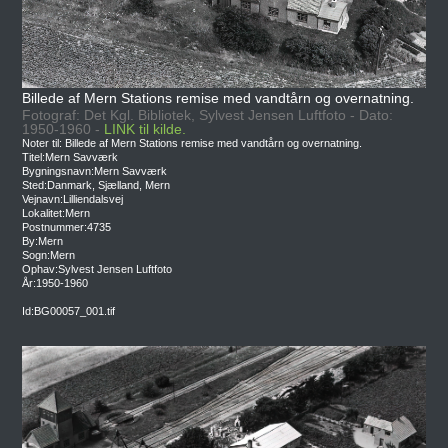
Billede af Mern Stations remise med vandtårn og overnatning.
Fotograf: Det Kgl. Bibliotek, Sylvest Jensen Luftfoto - Dato:
1950-1960 -
LINK til kilde.
Noter til: Billede af Mern Stations remise med vandtårn og overnatning.
Titel:Mern Savværk
Bygningsnavn:Mern Savværk
Sted:Danmark, Sjælland, Mern
Vejnavn:Lilliendalsvej
Lokalitet:Mern
Postnummer:4735
By:Mern
Sogn:Mern
Ophav:Sylvest Jensen Luftfoto
År:1950-1960
Id:BG00057_001.tif