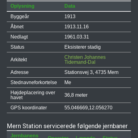
Oplysning
Data
Byggeår
1913
Åbnet
1913.11.16
Nedlagt
1961.03.31
Status
Eksisterer stadig
Christen Johannes
Arkitekt
Tidemand-Dal
Adresse
Stationsvej 3, 4735 Mern
Stednavneforkortelse
Me
Højdeplacering over
36,8 meter
havet
GPS koordinater
55.046669,12.056270
Mern Station servicerede følgende jernbaner
Jernbanens