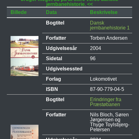
jernbanehistorie. <<
Billede
Data
Beskrivelse
Bogtitel
Dansk
jernbanehistorie 1
Forfatter
Torben Andersen
Udgivelsesår
2004
Sidetal
96
Udgivelsessted
Forlag
Lokomotivet
ISBN
87-90-779-04-5
Bogtitel
Erindringer fra
Præstøbanen
Forfatter
Nils Bloch, Søren
Jørgensen og
Thyge Toylsbjerg-
Petersen