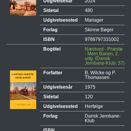
Udgivelsesår
2024
Sidetal
480
Udgivelsessted
Mariager
Forlag
Skinne Bøger
ISBN
9788797331002
Bogtitel
Næstved - Præstø
- Mern Banen, 2.
udg. (Dansk
Jernbane-Klub: 37)
Forfatter
B. Wilcke og P.
Thomassen
Udgivelsesår
1975
Sidetal
120
Udgivelsessted
Herfølge
Forlag
Dansk Jernbane-
Klub
ISBN