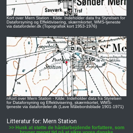
Kort over Mern Station - Kilde: Indeholder data fra Styrelsen for
Dataforsyning og Effektivisering, skærmkortet, WMS-tjeneste
via datafordeler.dk (Topografisk kort 1953-1976)
nKort over Mern Station - Kilde: Indeholder data fra Styrelsen
for Dataforsyning og Effektivisering, skærmkortet, WMS-
tjeneste via datafordeler.dk (Lave Målebordsblade 1901-1971)
Litteratur for: Mern Station
>> Husk at støtte de hårdarbejdende forfattere, som
bruger meget tid på at sikre vores danske