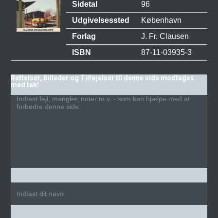
Sidetal
96
Udgivelsessted
København
Forlag
J. Fr. Clausen
ISBN
87-11-03935-3
Rettelser, Billeder og Tilføjelser til denne side modtages
med tak!