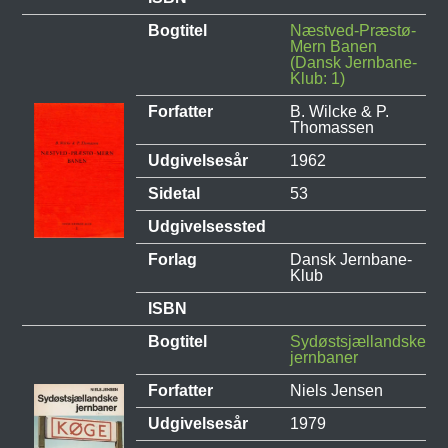
Bogtitel
Næstved-Præstø-
Mern Banen
(Dansk Jernbane-
Klub: 1)
Forfatter
B. Wilcke & P.
Thomassen
Udgivelsesår
1962
Sidetal
53
Udgivelsessted
Forlag
Dansk Jernbane-
Klub
ISBN
Bogtitel
Sydøstsjællandske
jernbaner
Forfatter
Niels Jensen
Udgivelsesår
1979