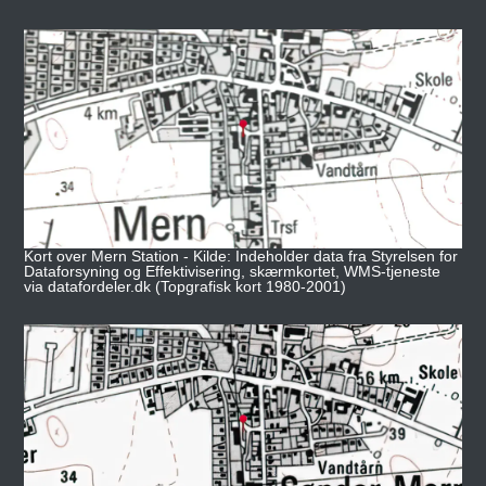
Kort over Mern Station - Kilde: Indeholder data fra Styrelsen for
Dataforsyning og Effektivisering, skærmkortet, WMS-tjeneste
via datafordeler.dk (Topgrafisk kort 1980-2001)