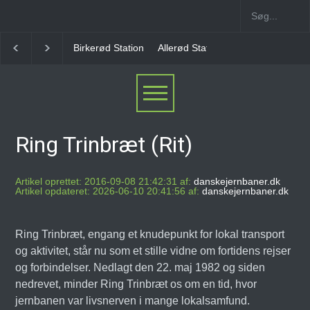
rkerød Station
Allerød Station
Favrholm Station
Hillerød Lokal S
Ring Trinbræt (Rit)
Artikel oprettet: 2016-09-08 21:42:31 af:
danskejernbaner.dk
Artikel opdateret: 2026-06-10 20:41:56 af:
danskejernbaner.dk
Ring Trinbræt, engang et knudepunkt for lokal transport
og aktivitet, står nu som et stille vidne om fortidens rejser
og forbindelser. Nedlagt den 22. maj 1982 og siden
nedrevet, minder Ring Trinbræt os om en tid, hvor
jernbanen var livsnerven i mange lokalsamfund.