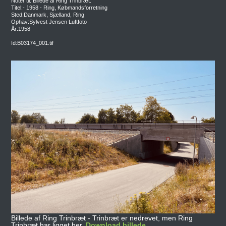
Noter til: Billede af Ring Trinbræt.
Titel:- 1958 - Ring, Købmandsforretning
Sted:Danmark, Sjælland, Ring
Ophav:Sylvest Jensen Luftfoto
År:1958
Id:B03174_001.tif
Billede af Ring Trinbræt - Trinbræt er nedrevet, men Ring
Trinbræt har ligget her.
Download billede