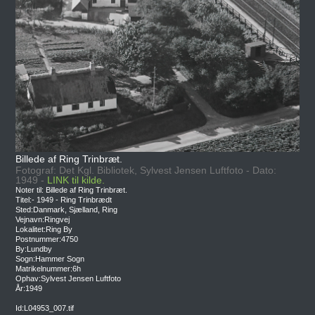
Billede af Ring Trinbræt.
Fotograf: Det Kgl. Bibliotek, Sylvest Jensen Luftfoto - Dato:
1949 -
LINK til kilde.
Noter til: Billede af Ring Trinbræt.
Titel:- 1949 - Ring Trinbrædt
Sted:Danmark, Sjælland, Ring
Vejnavn:Ringvej
Lokalitet:Ring By
Postnummer:4750
By:Lundby
Sogn:Hammer Sogn
Matrikelnummer:6h
Ophav:Sylvest Jensen Luftfoto
År:1949
Id:L04953_007.tif