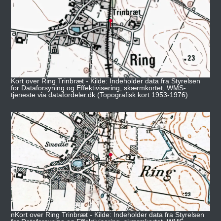
Kort over Ring Trinbræt - Kilde: Indeholder data fra Styrelsen
for Dataforsyning og Effektivisering, skærmkortet, WMS-
tjeneste via datafordeler.dk (Topografisk kort 1953-1976)
nKort over Ring Trinbræt - Kilde: Indeholder data fra Styrelsen