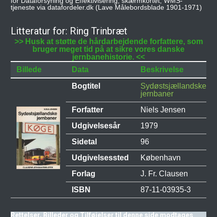
for Dataforsyning og Effektivisering, skærmkortet, WMS-
tjeneste via datafordeler.dk (Lave Målebordsblade 1901-1971)
Litteratur for: Ring Trinbræt
>> Husk at støtte de hårdarbejdende forfattere, som
bruger meget tid på at sikre vores danske
jernbanehistorie. <<
Billede
Data
Beskrivelse
Bogtitel
Sydøstsjællandske
jernbaner
Forfatter
Niels Jensen
Udgivelsesår
1979
Sidetal
96
Udgivelsessted
København
Forlag
J. Fr. Clausen
ISBN
87-11-03935-3
Rettelser, Billeder og Tilføjelser til denne side modtages