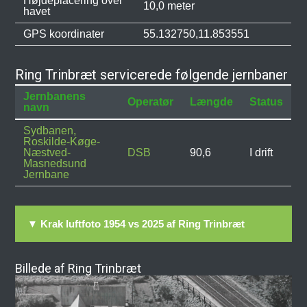
Højdeplacering over
10,0 meter
havet
GPS koordinater
55.132750,11.853551
Ring Trinbræt servicerede følgende jernbaner
Jernbanens
Operatør
Længde
Status
navn
Sydbanen,
Roskilde-Køge-
Næstved-
DSB
90,6
I drift
Masnedsund
Jernbane
▼ Krak luftfoto 1954 vs 2025 af Ring Trinbræt
Billede af Ring Trinbræt