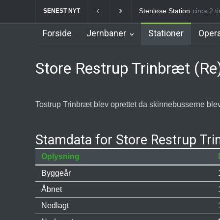
Veksø Station
circa 2 tim
Måløv St
SENEST NYT
Forside
Jernbaner
Stationer
Opera
Store Restrup Trinbræt (Re
Tostrup Trinbræt blev oprettet da skinnebusserne blev 
Stamdata for Store Restrup Tri
Oplysning
Byggeår
Åbnet
Nedlagt