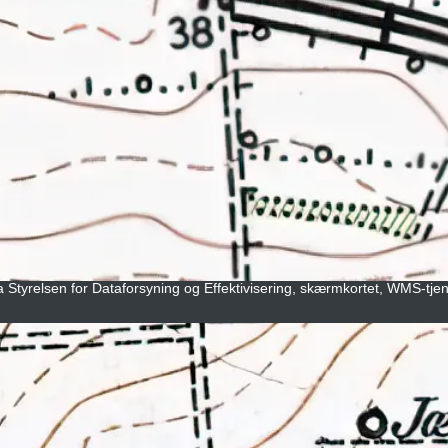
ra Styrelsen for Dataforsyning og Effektivisering, skærmkortet, WMS-tje