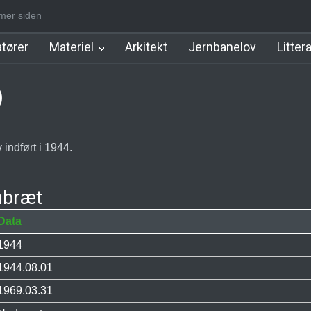
er siden
ation
Herlev Station
Ballerup Station [1879-1989]
Charlottenlun
tører
Materiel
Arkitekt
Jernbanelov
Litter
)
indført i 1944.
nbræt
Data
1944
1944.08.01
1969.03.31