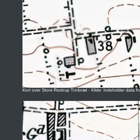
Kort over Store Restrup Trinbræt - Kilde: Indeholder data f