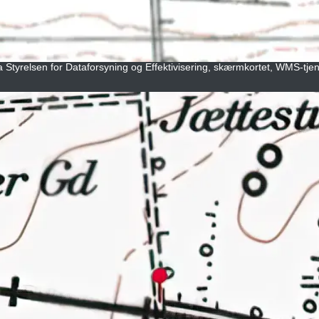
ra Styrelsen for Dataforsyning og Effektivisering, skærmkortet, WMS-tje