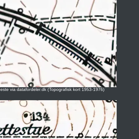
neste via datafordeler.dk (Topografisk kort 1953-1976)