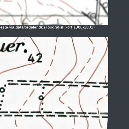
neste via datafordeler.dk (Topgrafisk kort 1980-2001)