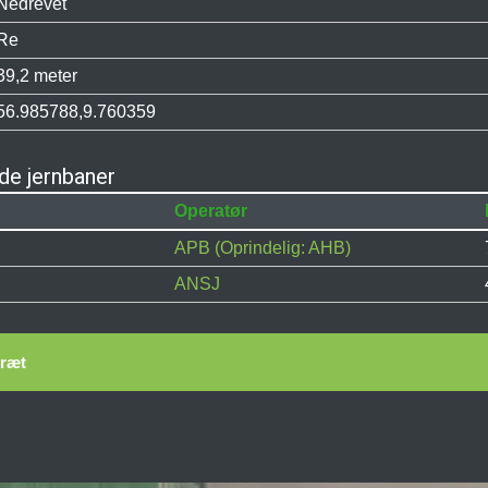
Nedrevet
Re
39,2 meter
56.985788,9.760359
de jernbaner
Operatør
APB (Oprindelig: AHB)
ANSJ
bræt