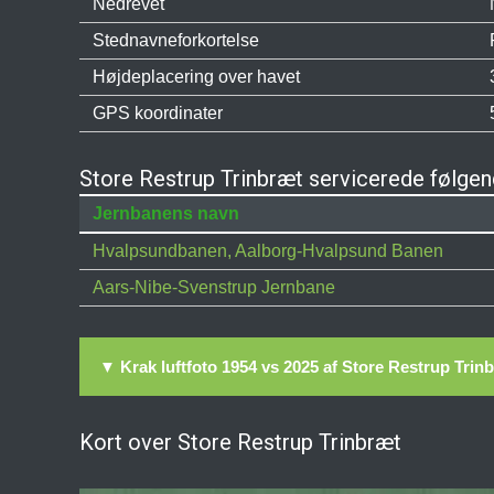
Nedrevet
Stednavneforkortelse
Højdeplacering over havet
GPS koordinater
Store Restrup Trinbræt servicerede følgen
Jernbanens navn
Hvalpsundbanen, Aalborg-Hvalpsund Banen
Aars-Nibe-Svenstrup Jernbane
▼ Krak luftfoto 1954 vs 2025 af Store Restrup Trin
Kort over Store Restrup Trinbræt