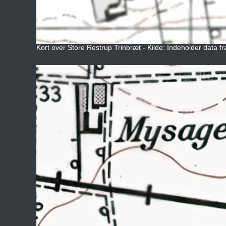
Kort over Store Restrup Trinbræt - Kilde: Indeholder data f