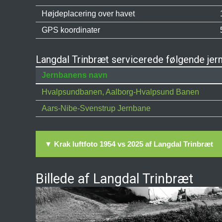
Højdeplacering over havet
GPS koordinater
Langdal Trinbræt servicerede følgende jer
Jernbanens navn
Hvalpsundbanen, Aalborg-Hvalpsund Banen
Aars-Nibe-Svenstrup Jernbane
▼ Krak luftfoto 1954 vs 2025 af Langdal Trinbræt
Billede af Langdal Trinbræt