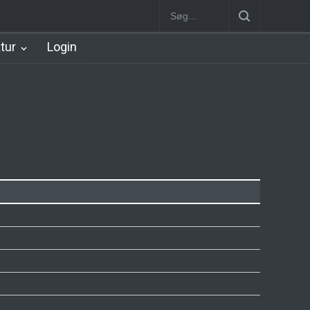
rt Station [1934-2002]
Nørreport Station
Vanløse Station [1898-1
atur
Login