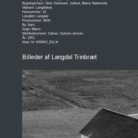
Bygningsnavn: Sted: Danmark, Jylland, Blære Stationsby
Vejnavn: Langdalvej
Husnummer: 10
Lokalitet: Langdal
Postnummer: 9600
By: Aars
Sogn: Blære
Matrikelnummer: Ophav: Sylvest Jensen
År: 1951
Note: Id: H00843_011.tif
Billeder af Langdal Trinbræt