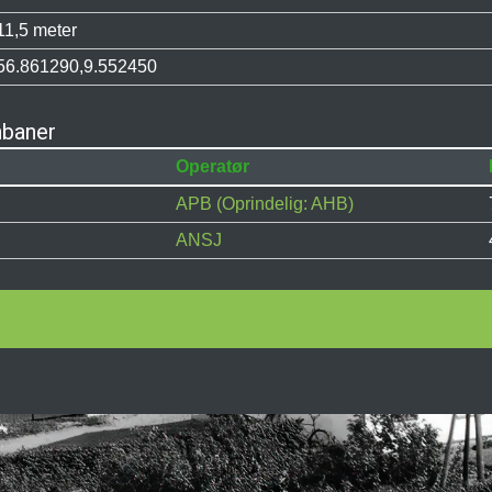
11,5 meter
56.861290,9.552450
nbaner
Operatør
APB (Oprindelig: AHB)
ANSJ