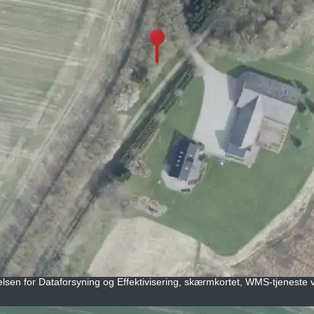
elsen for Dataforsyning og Effektivisering, skærmkortet, WMS-tjeneste vi