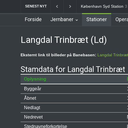
Nørrebro B Station [1886
SENEST NYT
Forside
Jernbaner
Stationer
Opera
Langdal Trinbræt (Ld)
Eksternt link til billeder på Banebasen:
Langdal Trinbræ
Stamdata for Langdal Trinbræt
Oplysning
Byggeår
Åbnet
Nedlagt
Nedrevet
Stednavneforkortelse