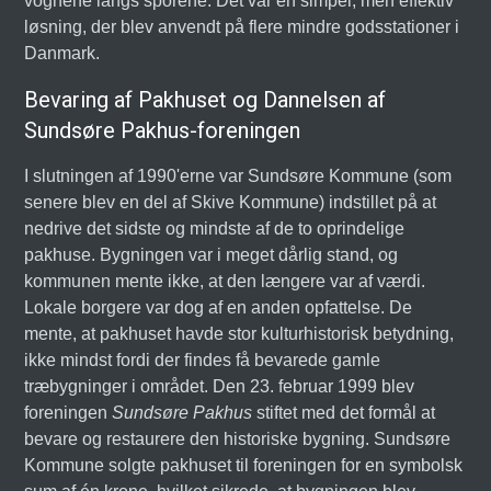
vognene langs sporene. Det var en simpel, men effektiv
løsning, der blev anvendt på flere mindre godsstationer i
Danmark.
Bevaring af Pakhuset og Dannelsen af
Sundsøre Pakhus-foreningen
I slutningen af 1990'erne var Sundsøre Kommune (som
senere blev en del af Skive Kommune) indstillet på at
nedrive det sidste og mindste af de to oprindelige
pakhuse. Bygningen var i meget dårlig stand, og
kommunen mente ikke, at den længere var af værdi.
Lokale borgere var dog af en anden opfattelse. De
mente, at pakhuset havde stor kulturhistorisk betydning,
ikke mindst fordi der findes få bevarede gamle
træbygninger i området. Den 23. februar 1999 blev
foreningen
Sundsøre Pakhus
stiftet med det formål at
bevare og restaurere den historiske bygning. Sundsøre
Kommune solgte pakhuset til foreningen for en symbolsk