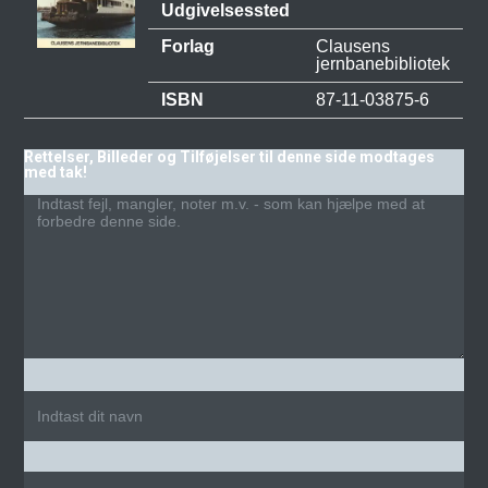
Udgivelsessted
Forlag
Clausens
jernbanebibliotek
ISBN
87-11-03875-6
Rettelser, Billeder og Tilføjelser til denne side modtages
med tak!