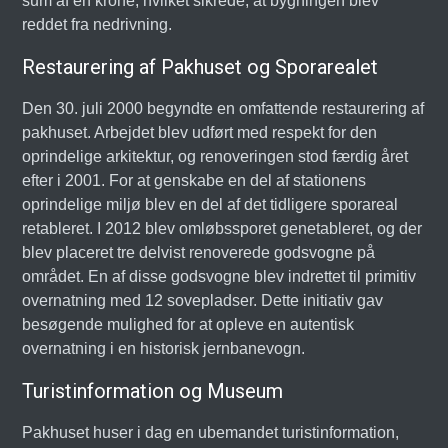
sum af én krone, hvilket sikrede, at bygningen blev
reddet fra nedrivning.
Restaurering af Pakhuset og Sporarealet
Den 30. juli 2000 begyndte en omfattende restaurering af
pakhuset. Arbejdet blev udført med respekt for den
oprindelige arkitektur, og renoveringen stod færdig året
efter i 2001. For at genskabe en del af stationens
oprindelige miljø blev en del af det tidligere sporareal
retableret. I 2012 blev omløbssporet genetableret, og der
blev placeret tre delvist renoverede godsvogne på
området. En af disse godsvogne blev indrettet til primitiv
overnatning med 12 sovepladser. Dette initiativ gav
besøgende mulighed for at opleve en autentisk
overnatning i en historisk jernbanevogn.
Turistinformation og Museum
Pakhuset huser i dag en ubemandet turistinformation,