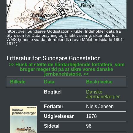
nKort over Sundsøre Godsstation - Kilde: Indeholder data fra
Styrelsen for Dataforsyning og Effektivisering, skærmkortet,
WMS-tjeneste via datafordeler.dk (Lave Målebordsblade 1901-
1971)
Litteratur for: Sundsøre Godsstation
>> Husk at støtte de hårdarbejdende forfattere, som
bruger meget tid på at sikre vores danske
jernbanehistorie. <<
Billede
Data
Beskrivelse
Bogtitel
Danske
Jernbanefærger
Forfatter
Niels Jensen
Udgivelsesår
1978
Sidetal
96