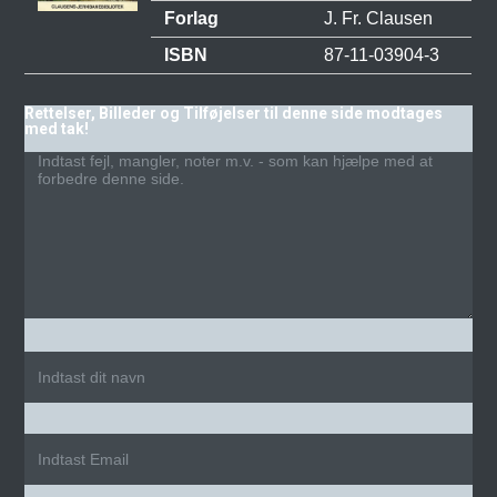
Forlag
J. Fr. Clausen
ISBN
87-11-03904-3
Rettelser, Billeder og Tilføjelser til denne side modtages
med tak!