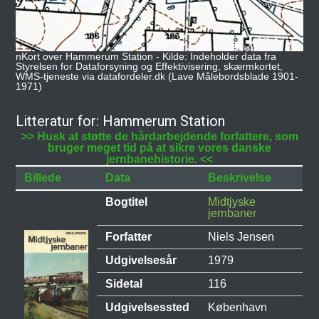
nKort over Hammerum Station - Kilde: Indeholder data fra
Styrelsen for Dataforsyning og Effektivisering, skærmkortet,
WMS-tjeneste via datafordeler.dk (Lave Målebordsblade 1901-
1971)
Litteratur for: Hammerum Station
>> Husk at støtte de hårdarbejdende forfattere, som
bruger meget tid på at sikre vores danske
jernbanehistorie. <<
Billede
Data
Beskrivelse
Bogtitel
Midtjyske
jernbaner
Forfatter
Niels Jensen
Udgivelsesår
1979
Sidetal
116
Udgivelsessted
København