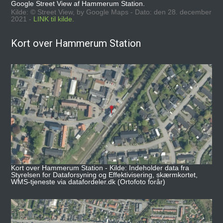
Google Street View af Hammerum Station.
Kilde: © Street View, by Google Maps - Dato: den 28. december
2021 -
LINK til kilde.
Kort over Hammerum Station
Kort over Hammerum Station - Kilde: Indeholder data fra
Styrelsen for Dataforsyning og Effektivisering, skærmkortet,
WMS-tjeneste via datafordeler.dk (Ortofoto forår)