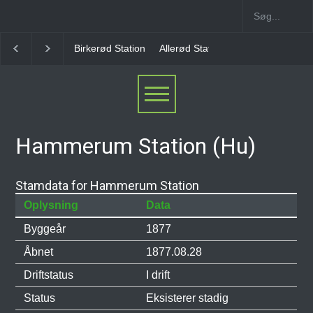
Allerød Station
Favrholm Station
Hillerød Lokal S
Hammerum Station (Hu)
Stamdata for Hammerum Station
Oplysning
Data
Byggeår
1877
Åbnet
1877.08.28
Driftstatus
I drift
Status
Eksisterer stadig