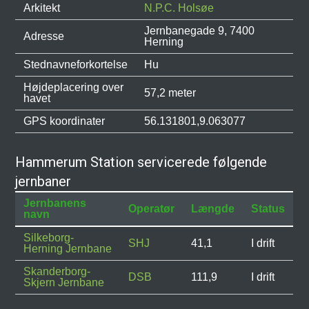
Arkitekt
N.P.C. Holsøe
Jernbanegade 9, 7400
Adresse
Herning
Stednavneforkortelse
Hu
Højdeplacering over
57,2 meter
havet
GPS koordinater
56.131801,9.063077
Hammerum Station servicerede følgende
jernbaner
Jernbanens
Operatør
Længde
Status
navn
Silkeborg-
SHJ
41,1
I drift
Herning Jernbane
Skanderborg-
DSB
111,9
I drift
Skjern Jernbane