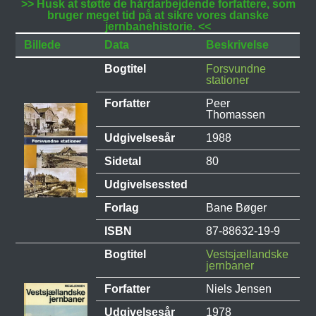
>> Husk at støtte de hårdarbejdende forfattere, som
bruger meget tid på at sikre vores danske
jernbanehistorie. <<
Billede
Data
Beskrivelse
Bogtitel
Forsvundne
stationer
Forfatter
Peer
Thomassen
Udgivelsesår
1988
Sidetal
80
Udgivelsessted
Forlag
Bane Bøger
ISBN
87-88632-19-9
Bogtitel
Vestsjællandske
jernbaner
Forfatter
Niels Jensen
Udgivelsesår
1978