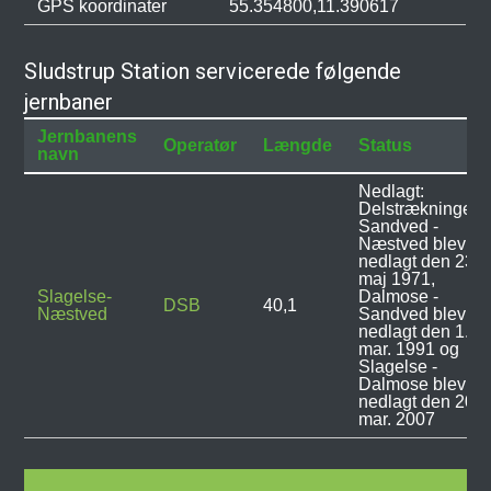
GPS koordinater
55.354800,11.390617
Sludstrup Station servicerede følgende
jernbaner
Jernbanens
Operatør
Længde
Status
navn
Nedlagt:
Delstrækningen
Sandved -
Næstved blev
nedlagt den 23.
maj 1971,
Slagelse-
Dalmose -
DSB
40,1
Næstved
Sandved blev
nedlagt den 1.
mar. 1991 og
Slagelse -
Dalmose blev
nedlagt den 20.
mar. 2007