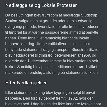
Nedlæggelse og Lokale Protester
Da beslutningen blev truffet om at nedlægge Sludstrup
Station, valgte man at gøre det uden den sædvanlige
overgangsperiode, hvor stationer ofte først blev reduceret
til trinbræt for at vænne passagererne af med at benytte
banen. Dette førte til et ramaskrig blandt de lokale
beboere, der dog - ifølge trafiktallene - stort set ikke
benyttede stationen til daglig transport. Sludstrup Station
blev nedgraderet til trinbræt i begyndelsen af 1959, og
allerede den 1. december samme år blev stationen helt
lukket. Samtidig blev postekspeditionen ophørt, hvilket
markerede en endelig afslutning på stationens funktion.
Efter Nedlæggelsen
Efter stationens lukning blev bygningen solgt til privat
beboelse. Den forblev beboet frem til 1982, hvor den
blev revet ned. I dag findes der ikke længere fysiske spor