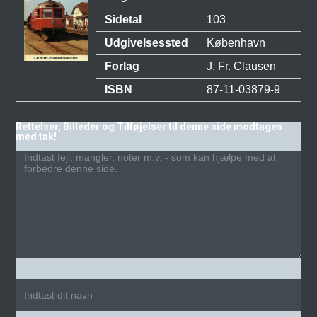
Sidetal
103
Udgivelsessted
København
Forlag
J. Fr. Clausen
ISBN
87-11-03879-9
Rettelser, Billeder og Tilføjelser til denne side modtages
med tak!