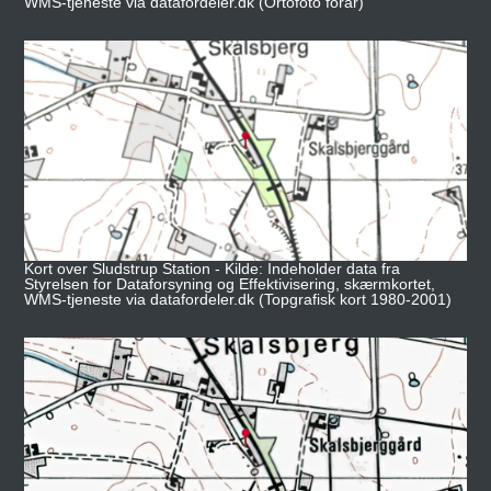
WMS-tjeneste via datafordeler.dk (Ortofoto forår)
Kort over Sludstrup Station - Kilde: Indeholder data fra
Styrelsen for Dataforsyning og Effektivisering, skærmkortet,
WMS-tjeneste via datafordeler.dk (Topgrafisk kort 1980-2001)