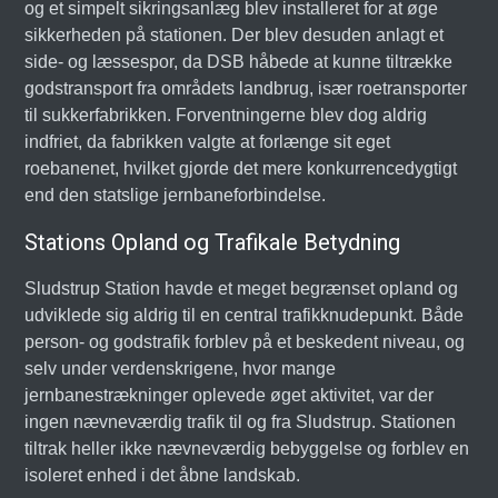
og et simpelt sikringsanlæg blev installeret for at øge
sikkerheden på stationen. Der blev desuden anlagt et
side- og læssespor, da DSB håbede at kunne tiltrække
godstransport fra områdets landbrug, især roetransporter
til sukkerfabrikken. Forventningerne blev dog aldrig
indfriet, da fabrikken valgte at forlænge sit eget
roebanenet, hvilket gjorde det mere konkurrencedygtigt
end den statslige jernbaneforbindelse.
Stations Opland og Trafikale Betydning
Sludstrup Station havde et meget begrænset opland og
udviklede sig aldrig til en central trafikknudepunkt. Både
person- og godstrafik forblev på et beskedent niveau, og
selv under verdenskrigene, hvor mange
jernbanestrækninger oplevede øget aktivitet, var der
ingen nævneværdig trafik til og fra Sludstrup. Stationen
tiltrak heller ikke nævneværdig bebyggelse og forblev en
isoleret enhed i det åbne landskab.