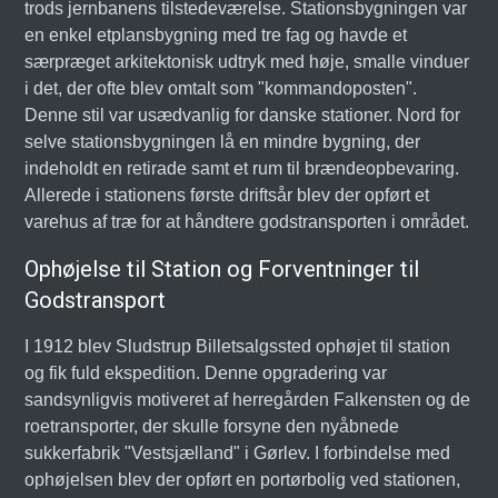
trods jernbanens tilstedeværelse. Stationsbygningen var
en enkel etplansbygning med tre fag og havde et
særpræget arkitektonisk udtryk med høje, smalle vinduer
i det, der ofte blev omtalt som "kommandoposten".
Denne stil var usædvanlig for danske stationer. Nord for
selve stationsbygningen lå en mindre bygning, der
indeholdt en retirade samt et rum til brændeopbevaring.
Allerede i stationens første driftsår blev der opført et
varehus af træ for at håndtere godstransporten i området.
Ophøjelse til Station og Forventninger til
Godstransport
I 1912 blev Sludstrup Billetsalgssted ophøjet til station
og fik fuld ekspedition. Denne opgradering var
sandsynligvis motiveret af herregården Falkensten og de
roetransporter, der skulle forsyne den nyåbnede
sukkerfabrik "Vestsjælland" i Gørlev. I forbindelse med
ophøjelsen blev der opført en portørbolig ved stationen,