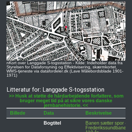
nKort over Langgade S-togsstation - Kilde: Indeholder data fra
Styrelsen for Dataforsyning og Effektivisering, skærmkortet,
WMS-tjeneste via datafordeler.dk (Lave Målebordsblade 1901-
1971)
Litteratur for: Langgade S-togsstation
>> Husk at støtte de hårdarbejdende forfattere, som
bruger meget tid på at sikre vores danske
jernbanehistorie. <<
Billede
Data
Beskrivelse
Bogtitel
Banen sætter spor -
Frederikssundbanen i