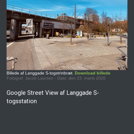
Billede af Langgade S-togstrinbræt.
Download billede
Fotograf: Jacob Laursen - Dato: den 23. marts 2020
Google Street View af Langgade S-
togsstation