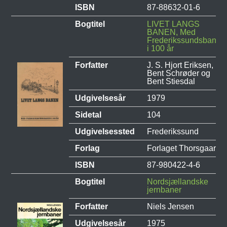
ISBN
87-88632-01-6
Bogtitel
LIVET LANGS
BANEN, Med
Frederikssundsbanen
i 100 år
Forfatter
J. S. Hjort Eriksen,
Bent Schrøder og
Bent Stiesdal
Udgivelsesår
1979
Sidetal
104
Udgivelsessted
Frederikssund
Forlag
Forlaget Thorsgaard
ISBN
87-980422-4-6
Bogtitel
Nordsjællandske
jernbaner
Forfatter
Niels Jensen
Udgivelsesår
1975