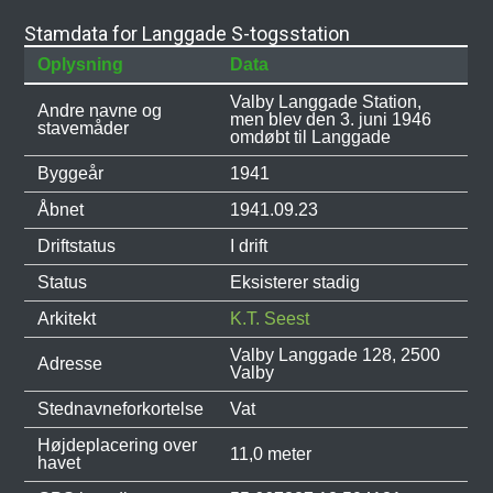
Stamdata for Langgade S-togsstation
Oplysning
Data
Valby Langgade Station,
Andre navne og
men blev den 3. juni 1946
stavemåder
omdøbt til Langgade
Byggeår
1941
Åbnet
1941.09.23
Driftstatus
I drift
Status
Eksisterer stadig
Arkitekt
K.T. Seest
Valby Langgade 128, 2500
Adresse
Valby
Stednavneforkortelse
Vat
Højdeplacering over
11,0 meter
havet