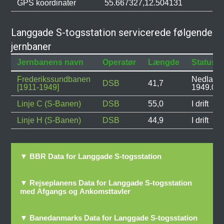
GPS koordinater
55.667327,12.504131
Langgade S-togsstation servicerede følgende
jernbaner
Jernbanens navn
Operatør
Længde
Status
Frederikssundbanen
Nedlagt:
DSB
41,7
[1911-1949]
1949.05.
Linje C (S-Banen)
DSB
55,0
I drift
Linje H (S-Banen)
DSB
44,9
I drift
▼ BBR Data for Langgade S-togsstation
▼ Rejseplanens Data for Langgade S-togsstation
med Afgangs og Ankomsttavler
▼ Banedanmarks Data for Langgade S-togsstation