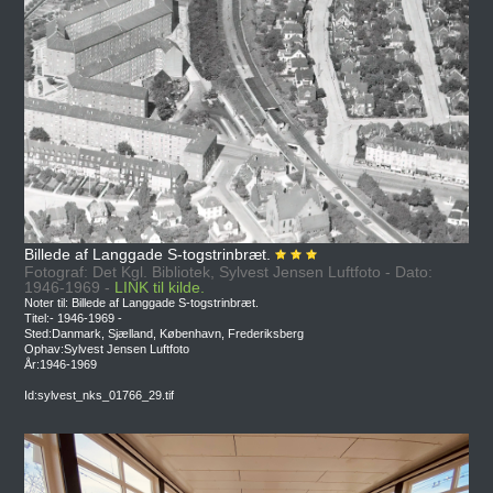
Billede af Langgade S-togstrinbræt.
Fotograf: Det Kgl. Bibliotek, Sylvest Jensen Luftfoto - Dato:
1946-1969 -
LINK til kilde.
Noter til: Billede af Langgade S-togstrinbræt.
Titel:- 1946-1969 -
Sted:Danmark, Sjælland, København, Frederiksberg
Ophav:Sylvest Jensen Luftfoto
År:1946-1969
Id:sylvest_nks_01766_29.tif