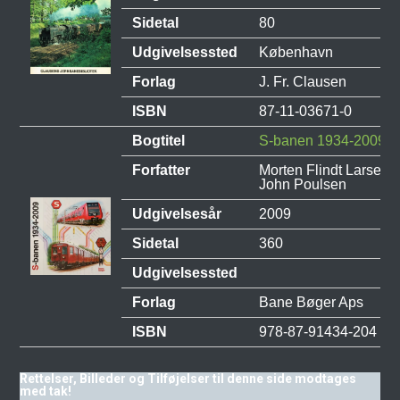
Sidetal
80
Udgivelsessted
København
Forlag
J. Fr. Clausen
ISBN
87-11-03671-0
Bogtitel
S-banen 1934-2009
Forfatter
Morten Flindt Larsen,
John Poulsen
Udgivelsesår
2009
Sidetal
360
Udgivelsessted
Forlag
Bane Bøger Aps
ISBN
978-87-91434-204
Rettelser, Billeder og Tilføjelser til denne side modtages
med tak!