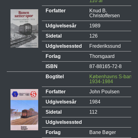
110 år
Forfatter
Knud B.
Christoffersen
Udgivelsesår
1989
Sidetal
126
Udgivelsessted
Frederikssund
Forlag
Thorsgaard
ISBN
87-88165-72-8
Bogtitel
Københavns S-bane
1934-1984
Forfatter
John Poulsen
Udgivelsesår
1984
Sidetal
112
Udgivelsessted
Forlag
Bane Bøger