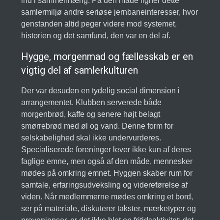
ind i sammenhæng. På den måde ligner dette
samlermiljø andre seriøse jernbaneinteresser, hvor
genstanden altid peger videre mod systemet,
historien og det samfund, den var en del af.
Hygge, morgenmad og fællesskab er en
vigtig del af samlerkulturen
Der var desuden en tydelig social dimension i
arrangementet. Klubben serverede både
morgenbrød, kaffe og senere højt belagt
smørrebrød med øl og vand. Denne form for
selskabelighed skal ikke undervurderes.
Specialiserede foreninger lever ikke kun af deres
faglige emne, men også af den måde, mennesker
mødes på omkring emnet. Hyggen skaber rum for
samtale, erfaringsudveksling og videreførelse af
viden. Når medlemmerne mødes omkring et bord,
ser på materiale, diskuterer takster, mærketyper og