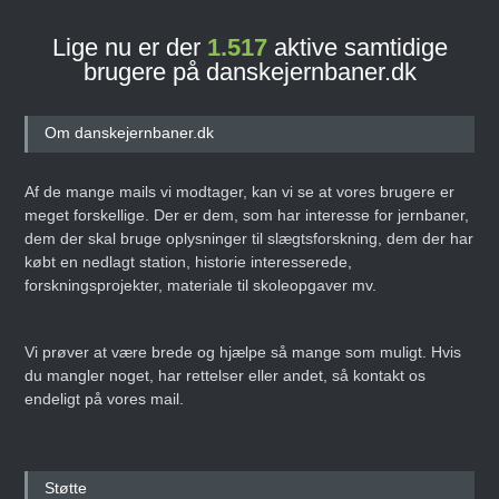
Lige nu er der
1.517
aktive samtidige
brugere på danskejernbaner.dk
Danmarks Jernbanemuseum
fejrer 50-års jubilæum med
storstilet
Om danskejernbaner.dk
weekendarrangement
Den 14. juni 2025
ARTIKEL
Af de mange mails vi modtager, kan vi se at vores brugere er
meget forskellige. Der er dem, som har interesse for jernbaner,
dem der skal bruge oplysninger til slægtsforskning, dem der har
købt en nedlagt station, historie interesserede,
Erling Nederland –
forskningsprojekter, materiale til skoleopgaver mv.
Infografiens Mester
Den 8. maj 2025
ARTIKEL
Vi prøver at være brede og hjælpe så mange som muligt. Hvis
du mangler noget, har rettelser eller andet, så kontakt os
endeligt på vores mail.
danskejernbaner.dk deltog i
Dansk Fragt- &
Støtte