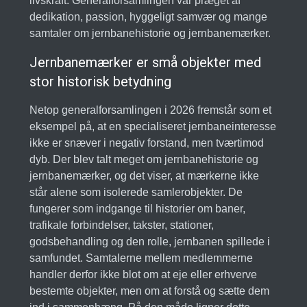
livskraft. Generalforsamlingen var præget af
dedikation, passion, hyggeligt samvær og mange
samtaler om jernbanehistorie og jernbanemærker.
Jernbanemærker er små objekter med
stor historisk betydning
Netop generalforsamlingen i 2026 fremstår som et
eksempel på, at en specialiseret jernbaneinteresse
ikke er snæver i negativ forstand, men tværtimod
dyb. Der blev talt meget om jernbanehistorie og
jernbanemærker, og det viser, at mærkerne ikke
står alene som isolerede samlerobjekter. De
fungerer som indgange til historier om baner,
trafikale forbindelser, takster, stationer,
godsbehandling og den rolle, jernbanen spillede i
samfundet. Samtalerne mellem medlemmerne
handler derfor ikke blot om at eje eller erhverve
bestemte objekter, men om at forstå og sætte dem