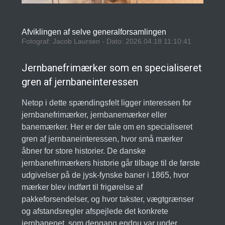
Afviklingen af selve generalforsamlingen
Fotograf: Jacob Laursen - Dato: 2026.04.18 11:10:41
Jernbanefrimærker som en specialiseret
gren af jernbaneinteressen
Netop i dette spændingsfelt ligger interessen for
jernbanefrimærker, jernbanemærker eller
banemærker. Her er der tale om en specialiseret
gren af jernbaneinteressen, hvor små mærker
åbner for store historier. De danske
jernbanefrimærkers historie går tilbage til de første
udgivelser på de jysk-fynske baner i 1865, hvor
mærker blev indført til frigørelse af
pakkeforsendelser, og hvor takster, vægtgrænser
og afstandsregler afspejlede det konkrete
jernbanenet, som dengang endnu var under