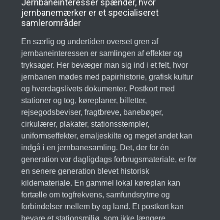
Jernbaneinteresser spænder, hvor
jernbanemærker er et specialiseret
samlerområder
En særlig og undertiden overset gren af
jernbaneinteressen er samlingen af effekter og
tryksager. Her bevæger man sig ind i et felt, hvor
jernbanen mødes med papirhistorie, grafisk kultur
og hverdagslivets dokumenter. Postkort med
stationer og tog, køreplaner, billetter,
rejsegodsbeviser, fragtbreve, banebøger,
cirkulærer, plakater, stationsstempler,
uniformseffekter, emaljeskilte og meget andet kan
indgå i en jernbanesamling. Det, der for én
generation var dagligdags forbrugsmateriale, er for
en senere generation blevet historisk
kildemateriale. En gammel lokal køreplan kan
fortælle om togfrekvens, samfundsrytme og
forbindelser mellem by og land. Et postkort kan
bevare et stationsmiljø, som ikke længere