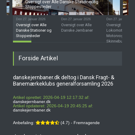
Oversigt over Alle Danske Stationer og
Stoppesteder
Den 27. januar 2026
Den 27. januar 2026
Den 27. januar 202
Oversigt over Alle
Oversigt over Alle
Oversigt over D
Danske Stationer og
Danske Jernbaner
Lokomotiver,
Stoppesteder
Motorvogne og
Skinnebusser
Forside Artikel
danskejernbaner.dk deltog i Dansk Fragt- &
Banemærkeklubs generalforsamling 2026
Artikel oprettet: 2026-04-19 12:17:32 af:
danskejernbaner.dk
Artikel opdateret: 2026-04-19 20:45:25 af:
danskejernbaner.dk
Anbefaling:
(4.7) - Fremragende