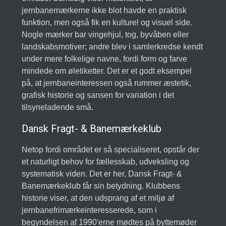
jernbanemærkerne ikke blot havde en praktisk
funktion, men også fik en kulturel og visuel side.
Nogle mærker bar vingehjul, tog, byvåben eller
landskabsmotiver; andre blev i samlerkredse kendt
under mere folkelige navne, fordi form og farve
mindede om øletiketter. Det er et godt eksempel
på, at jernbaneinteressen også rummer æstetik,
grafisk historie og sansen for variation i det
tilsyneladende små.
Dansk Fragt- & Banemærkeklub
Netop fordi området er så specialiseret, opstår der
et naturligt behov for fællesskab, udveksling og
systematisk viden. Det er her, Dansk Fragt- &
Banemærkeklub får sin betydning. Klubbens
historie viser, at den udsprang af et miljø af
jernbanefrimærkeinteresserede, som i
begyndelsen af 1990'erne mødtes på byttemøder