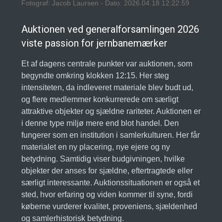
Fotograf: Jacob Laursen - Dato: 2026.04.18 12:22:59
Auktionen ved generalforsamlingen 2026
viste passion for jernbanemærker
Et af dagens centrale punkter var auktionen, som
begyndte omkring klokken 12:15. Her steg
intensiteten, da indleveret materiale blev budt ud,
og flere medlemmer konkurrerede om særligt
attraktive objekter og sjældne rariteter. Auktionen er
i denne type miljø mere end blot handel. Den
fungerer som en institution i samlerkulturen. Her får
materialet en ny placering, nye ejere og ny
betydning. Samtidig viser budgivningen, hvilke
objekter der anses for sjældne, eftertragtede eller
særligt interessante. Auktionssituationen er også et
sted, hvor erfaring og viden kommer til syne, fordi
køberne vurderer kvalitet, proveniens, sjældenhed
og samlerhistorisk betydning.