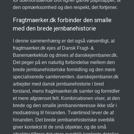
for udenforstående blot ligner gamle papirlapper, få
den opmærksomhed og den respekt, det fortjener.
Fragtmaerker.dk forbinder den smalle
med den brede jernbanehistorie
I denne sammenhæng er det også væsentligt, at
fragtmaerker.dk ejes af Dansk Fragt- &
Banemærkeklub og drives af danskejernbaner.dk.
Det peger på en naturlig forbindelse mellem den
brede jernbanehistoriske formidling og den mere
specialiserede samlerverden. danskejernbaner.dk
arbejder med dansk jernbanehistorie i bred
forstand, mens fragtmaerker.dk samler og formidler
et mere afgrænset felt. Kombinationen viser, at den
brede og den smalle jernbaneinteresse ikke står i
modsætning til hinanden. Tværtimod lever de af
hinanden. Det brede jernbanehistoriske overblik
giver kontekst til de små objekter, og de små