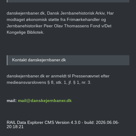
Banemærkeklubs
generalforsamling 2026
danskejernbaner.dk, Dansk Jernbanehistorisk Arkiv, Har
Den 19. april 2026
ARTIKEL
modtaget økonomisk støtte fra Frimærkehandler og
Jernbanehistoriker Peer Olav Thomassens Fond v/Det
Kongelige Bibliotek.
Kontakt danskejernbaner.dk
danskejernbaner.dk er anmeldt til Pressenævnet efter
medieansvarslovens § 8, stk. 1, jf. § 1, nr. 3.
mail:
mail@danskejernbaner.dk
RAIL Data Explorer CMS Version 4.3.0 - build: 2026.06.06-
20:18:21