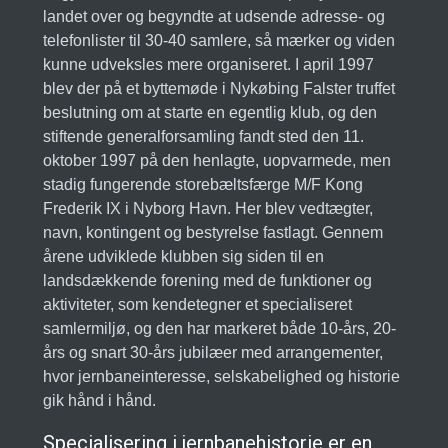
landet over og begyndte at udsende adresse- og
telefonlister til 30-40 samlere, så mærker og viden
kunne udveksles mere organiseret. I april 1997
blev der på et byttemøde i Nykøbing Falster truffet
beslutning om at starte en egentlig klub, og den
stiftende generalforsamling fandt sted den 11.
oktober 1997 på den henlagte, uopvarmede, men
stadig fungerende storebæltsfærge M/F Kong
Frederik IX i Nyborg Havn. Her blev vedtægter,
navn, kontingent og bestyrelse fastlagt. Gennem
årene udviklede klubben sig siden til en
landsdækkende forening med de funktioner og
aktiviteter, som kendetegner et specialiseret
samlermiljø, og den har markeret både 10-års, 20-
års og snart 30-års jubilæer med arrangementer,
hvor jernbaneinteresse, selskabelighed og historie
gik hånd i hånd.
Specialisering i jernbanehistorie er en