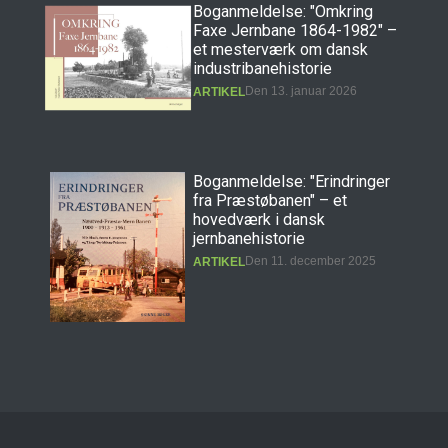
Boganmeldelse: "Omkring
Faxe Jernbane 1864-1982" –
et mesterværk om dansk
industribanehistorie
Den 13. januar 2026
ARTIKEL
Boganmeldelse: "Erindringer
fra Præstøbanen" – et
hovedværk i dansk
jernbanehistorie
Den 11. december 2025
ARTIKEL
Banebasen: Det nye digitale
jernbane- og
sporvejshistoriske arkiv!
Den 27. september 2025
ARTIKEL