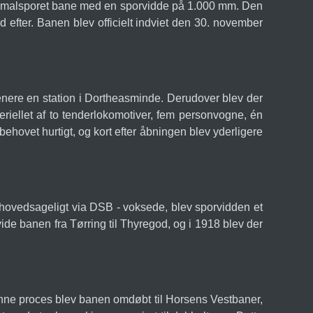
 en smalsporet bane med en sporvidde på 1.000 mm. Den
efter. Banen blev officielt indviet den 30. november
nere en station i Dortheasminde. Derudover blev der
ellet af to tenderlokomotiver, fem personvogne, én
ovet hurtigt, og kort efter åbningen blev yderligere
 hovedsageligt via DSB - voksede, blev sporvidden et
ide banen fra Tørring til Thyregod, og i 1918 blev der
enne proces blev banen omdøbt til Horsens Vestbaner,