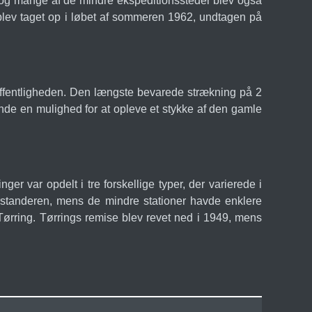
 og mange af de mindre ekspeditionssteder blev også
r blev taget op i løbet af sommeren 1962, undtagen på
 offentligheden. Den længste bevarede strækning på 2
de en mulighed for at opleve et stykke af den gamle
r var opdelt i tre forskellige typer, der varierede i
sforstanderen, mens de mindre stationer havde enklere
Tørring. Tørrings remise blev revet ned i 1949, mens