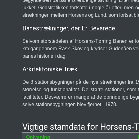
begyndelsen på banens endelige afvikling. Efter ne
lukket. Godstrafikken fortsatte i nogle år efter, me
strækningen mellem Horsens og Lund, som fortsat ble
Banestrækninger, der Er Bevarede
Selvom størstedelen af Horsens-Tørring Banen er for
km går gennem Rask Skov og krydser Gudenåen ved Ål
banes historie i dag.
Arkitektoniske Træk
De 8 stationsbygninger på de nye strækninger fra 192
størrelse og funktionalitet. De større stationer, so
faciliteter. Desværre er mange af de oprindelige by
selve stationsbygningen blev fjernet i 1978.
Vigtige stamdata for Horsens-
Oplysning