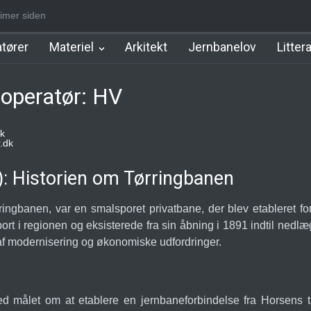
imer siden
m Station
Hillerød Lokal Station
Hillerød Station
København Syd
tører
Materiel
Arkitekt
Jernbanelov
Litter
operatør: HV
k
.dk
 Historien om Tørringbanen
gbanen, var en smalsporet privatbane, der blev etableret fo
sport i regionen og eksisterede fra sin åbning i 1891 indtil ned
ge af modernisering og økonomiske udfordringer.
d målet om at etablere en jernbaneforbindelse fra Horsens t