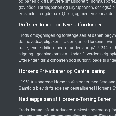
og banen gik fra at være smalsporet til normalsporet
gav både Tørringbanen og Bryrupbanen, der også blev 
en samlet længde på 73,6 km, og med en sporvidde p
Driftsændringer og Nye Udfordringer
Trods ombygningen og forlængelsen af banen begyndt
der hovedsageligt kom fra den gamle Horsens-Tørring 
bane, endte driften med et underskud på 5.244 kr. 
stigning i godsindkomsten. Under 2. verdenskrig opl
Efter krigen gik økonomien dog hurtigt tilbage til und
Horsens Privatbaner og Centralisering
I 1951 fusionerede Horsens Vestbaner med flere an
Samtidig blev driftsledelsen centraliseret i Horsens Sta
Nedlæggelsen af Horsens-Tørring Banen
Trods forsøg på at reducere omkostningerne og fo