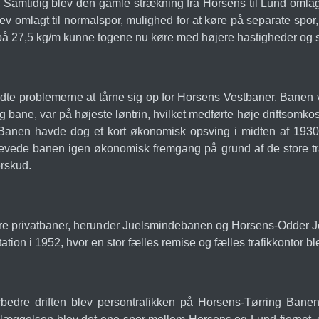
. Samtidig blev den gamle strækning fra Horsens til Lund omlagt
omlagt til normalspor, mulighed for at køre på separate spor,
å 27,5 kg/m kunne togene nu køre med højere hastigheder og s
e problemerne at tårne sig op for Horsens Vestbaner. Banen v
bane, var på højeste løntrin, hvilket medførte høje driftsomkos
Banen havde dog et kort økonomisk opsving i midten af 1930'e
evede banen igen økonomisk fremgang på grund af de store tran
erskud.
dre privatbaner, herunder Juelsmindebanen og Horsens-Odder J
tion i 1952, hvor en stor fælles remise og fælles trafikkontor blev
rbedre driften blev persontrafikken på Horsens-Tørring Ban