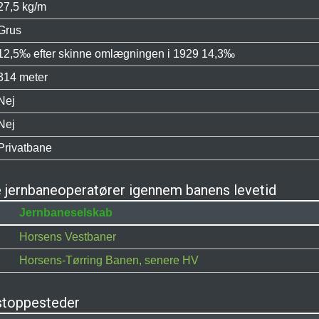
27,5 kg/m
Grus
12,5‰ efter skinne omlægningen i 1929 14,3‰
314 meter
Nej
Nej
Privatbane
 jernbaneoperatører igennem banens levetid
Jernbaneselskab
Horsens Vestbaner
Horsens-Tørring Banen, senere HV
stoppesteder