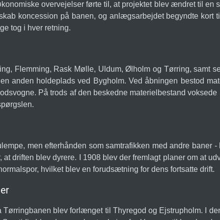
 økonomiske overvejelser førte til, at projektet blev ændret til
ab koncession på banen, og anlægsarbejdet begyndte kort tid 
ge tog i hver retning.
ing, Flemming, Rask Mølle, Uldum, Ølholm og Tørring, samt se
n anden holdeplads ved Bygholm. Ved åbningen bestod materi
odsvogne. På trods af den beskedne materielbestand voksede beh
spørgslen.
or ulempe, men efterhånden som samtrafikken med andre baner -
t driften blev dyrere. I 1908 blev der fremlagt planer om at udv
rmalspor, hvilket blev en forudsætning for dens fortsatte drift.
er
a Tørringbanen blev forlænget til Thyregod og Ejstrupholm. I d