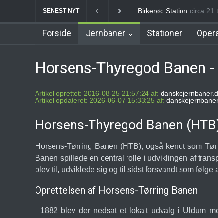
Birkerød Station
Allerød Station
circa 21 t
Favrhol
SENEST NYT
Forside
Jernbaner
Stationer
Opera
Horsens-Thyregod Banen - 
Artikel oprettet: 2016-08-25 21:57:24 af:
danskejernbaner.d
Artikel opdateret: 2026-06-07 15:33:25 af:
danskejernbaner
Horsens-Thyregod Banen (HTB):
Horsens-Tørring Banen (HTB), også kendt som Tørrin
Banen spillede en central rolle i udviklingen af tran
blev til, udviklede sig og til sidst forsvandt som føl
Oprettelsen af Horsens-Tørring Banen
I 1882 blev der nedsat et lokalt udvalg i Uldum me