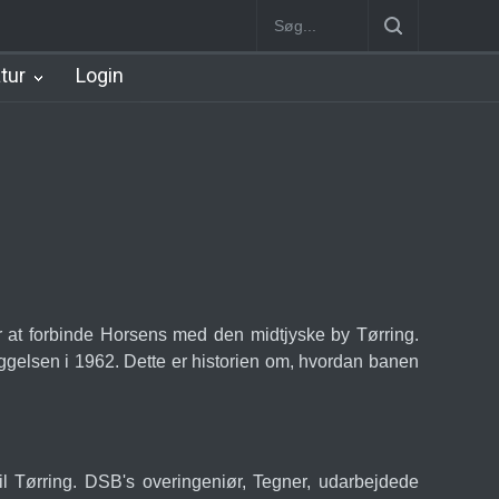
 Station
Nørrebro B Station [1886-1930]
Nørrebro A Station [188
atur
Login
r at forbinde Horsens med den midtjyske by Tørring.
læggelsen i 1962. Dette er historien om, hvordan banen
il Tørring. DSB's overingeniør, Tegner, udarbejdede