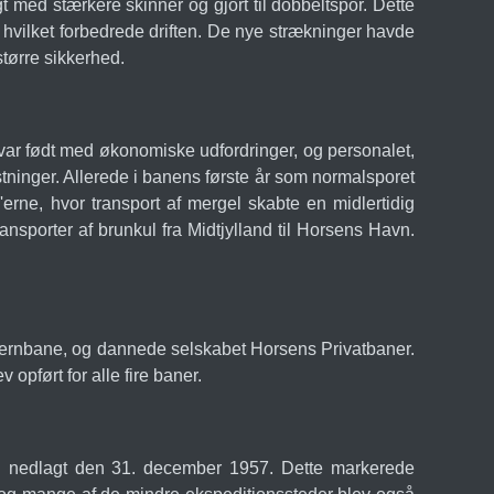
 med stærkere skinner og gjort til dobbeltspor. Dette
 hvilket forbedrede driften. De nye strækninger havde
tørre sikkerhed.
ar født med økonomiske udfordringer, og personalet,
tninger. Allerede i banens første år som normalsporet
rne, hvor transport af mergel skabte en midlertidig
sporter af brunkul fra Midtjylland til Horsens Havn.
ernbane, og dannede selskabet Horsens Privatbaner.
 opført for alle fire baner.
en nedlagt den 31. december 1957. Dette markerede