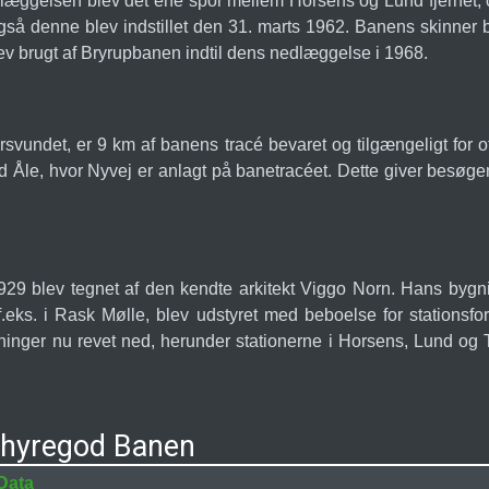
dlæggelsen blev det ene spor mellem Horsens og Lund fjernet,
n også denne blev indstillet den 31. marts 1962. Banens skinne
v brugt af Bryrupbanen indtil dens nedlæggelse i 1968.
svundet, er 9 km af banens tracé bevaret og tilgængeligt for
e, hvor Nyvej er anlagt på banetracéet. Dette giver besøgen
9 blev tegnet af den kendte arkitekt Viggo Norn. Hans bygninge
m f.eks. i Rask Mølle, blev udstyret med beboelse for station
gninger nu revet ned, herunder stationerne i Horsens, Lund og 
Thyregod Banen
Data