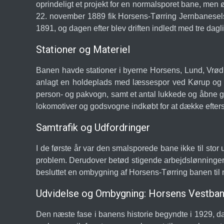
oprindeligt et projekt for en normalsporet bane, men
22. november 1889 fik Horsens-Tørring Jernbaneselsk
1891, og dagen efter blev driften indledt med tre dagli
Stationer og Materiel
Banen havde stationer i byerne Horsens, Lund, Vrød
anlagt en holdeplads med læssespor ved Kørup og e
person- og pakvogn, samt et antal lukkede og åbne g
lokomotiver og godsvogne indkøbt for at dække efter
Samtrafik og Udfordringer
I de første år var den smalsporede bane ikke til st
problem. Derudover betød stigende arbejdslønninger, a
besluttet en ombygning af Horsens-Tørring banen til no
Udvidelse og Ombygning: Horsens Vestban
Den næste fase i banens historie begyndte i 1929, d