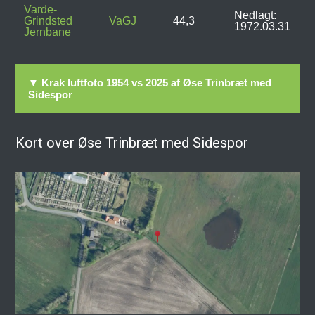
Varde-
Nedlagt:
Grindsted
VaGJ
44,3
1972.03.31
Jernbane
▼ Krak luftfoto 1954 vs 2025 af Øse Trinbræt med
Sidespor
Kort over Øse Trinbræt med Sidespor