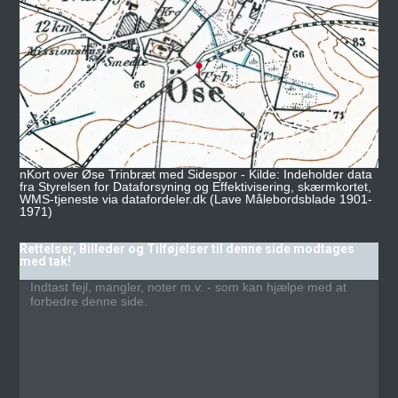
nKort over Øse Trinbræt med Sidespor - Kilde: Indeholder data
fra Styrelsen for Dataforsyning og Effektivisering, skærmkortet,
WMS-tjeneste via datafordeler.dk (Lave Målebordsblade 1901-
1971)
Rettelser, Billeder og Tilføjelser til denne side modtages
med tak!