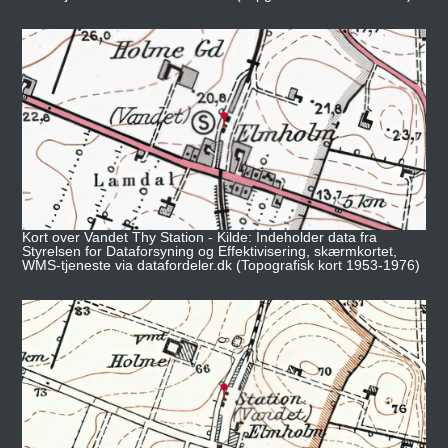
Kort over Vandet Thy Station - Kilde: Indeholder data fra
Styrelsen for Dataforsyning og Effektivisering, skærmkortet,
WMS-tjeneste via datafordeler.dk (Topografisk kort 1953-1976)