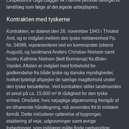
Ekspeditrice Olga Bagger fik i denne periode bevilget et
løntillæg som følge af det øgede arbejdspres.
Kontrakten med tyskerne
Kontrakten, er dateret den 26. november 1943 i Thisted
Amt, og er indgået mellem den tyske militærenhed Fp.
Nr. 34099, repræsenteret ved en kommandør (oberst
August), og landmand Anders Christian Nielsen samt
hustru Kathrine Nielsen (født Bonnerup) fra Øster-
Vandet. Aftalen er indgået med forbehold for
godkendelse fra både tyske og danske myndigheder,
hvilket tydeligt afspejler de særlige magtforhold under
den tyske besættelse. Ved kontrakten stiller landmanden
et areal på ca. 15.000 m² til rådighed for den tyske
enhed. Området, hvis nøjagtige afgrænsning fremgår af
en tilhørende håndtegning, må anvendes frit til militære
formål. Dette inkluderer opførelse af bygninger,
etablering af veje, udgravninger samt øvrige
forbedringer, som militæret måtte finde nødvendige.