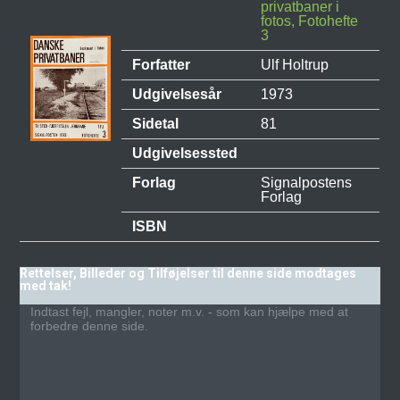
privatbaner i
fotos, Fotohefte
3
Forfatter
Ulf Holtrup
Udgivelsesår
1973
Sidetal
81
Udgivelsessted
Forlag
Signalpostens
Forlag
ISBN
Rettelser, Billeder og Tilføjelser til denne side modtages
med tak!