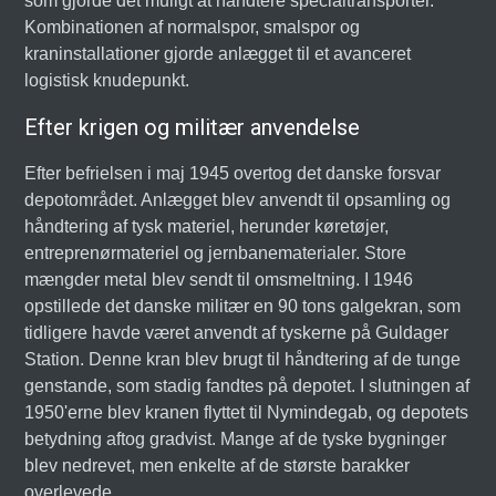
som gjorde det muligt at håndtere specialtransporter.
Kombinationen af normalspor, smalspor og
kraninstallationer gjorde anlægget til et avanceret
logistisk knudepunkt.
Efter krigen og militær anvendelse
Efter befrielsen i maj 1945 overtog det danske forsvar
depotområdet. Anlægget blev anvendt til opsamling og
håndtering af tysk materiel, herunder køretøjer,
entreprenørmateriel og jernbanematerialer. Store
mængder metal blev sendt til omsmeltning. I 1946
opstillede det danske militær en 90 tons galgekran, som
tidligere havde været anvendt af tyskerne på Guldager
Station. Denne kran blev brugt til håndtering af de tunge
genstande, som stadig fandtes på depotet. I slutningen af
1950'erne blev kranen flyttet til Nymindegab, og depotets
betydning aftog gradvist. Mange af de tyske bygninger
blev nedrevet, men enkelte af de største barakker
overlevede.