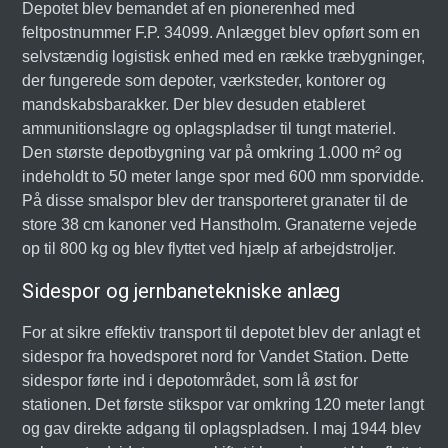
Depotet blev bemandet af en pionerenhed med
feltpostnummer F.P. 34099. Anlægget blev opført som en
selvstændig logistisk enhed med en række træbygninger,
der fungerede som depoter, værksteder, kontorer og
mandskabsbarakker. Der blev desuden etableret
ammunitionslagre og oplagspladser til tungt materiel.
Den største depotbygning var på omkring 1.000 m² og
indeholdt to 50 meter lange spor med 600 mm sporvidde.
På disse smalspor blev der transporteret granater til de
store 38 cm kanoner ved Hanstholm. Granaterne vejede
op til 800 kg og blev flyttet ved hjælp af arbejdstroljer.
Sidespor og jernbanetekniske anlæg
For at sikre effektiv transport til depotet blev der anlagt et
sidespor fra hovedsporet nord for Vandet Station. Dette
sidespor førte ind i depotområdet, som lå øst for
stationen. Det første stikspor var omkring 120 meter langt
og gav direkte adgang til oplagspladsen. I maj 1944 blev