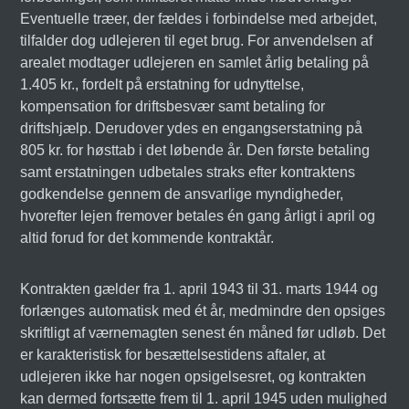
Eventuelle træer, der fældes i forbindelse med arbejdet,
tilfalder dog udlejeren til eget brug. For anvendelsen af
arealet modtager udlejeren en samlet årlig betaling på
1.405 kr., fordelt på erstatning for udnyttelse,
kompensation for driftsbesvær samt betaling for
driftshjælp. Derudover ydes en engangserstatning på
805 kr. for høsttab i det løbende år. Den første betaling
samt erstatningen udbetales straks efter kontraktens
godkendelse gennem de ansvarlige myndigheder,
hvorefter lejen fremover betales én gang årligt i april og
altid forud for det kommende kontraktår.
Kontrakten gælder fra 1. april 1943 til 31. marts 1944 og
forlænges automatisk med ét år, medmindre den opsiges
skriftligt af værnemagten senest én måned før udløb. Det
er karakteristisk for besættelsestidens aftaler, at
udlejeren ikke har nogen opsigelsesret, og kontrakten
kan dermed fortsætte frem til 1. april 1945 uden mulighed