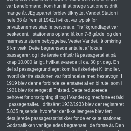
var baneformand, kom hun til at præge stationens drift i
mange år. Ægteparret forblev tilknyttet Vandet Station i
hele 38 år frem til 1942, hvilket var typisk for
privatbanernes stabile personale. Trafikgrundlaget var
beskedent. I stationens opland lå kun 7-8 gårde, og den
nærmeste større bebyggelse, Vester Vandet, lå omkring
5 km væk. Dette begrænsede antallet af lokale
passagerer, og i de første driftsår lå passagertallet på
knap 10.000 årligt, hvilket svarede til ca. 30 pr. dag. En
del af passagergrundlaget kom fra fiskerlejet Klitmøller,
hvortil der fra stationen var forbindelse med hestevogn. I
1919 blev denne forbindelse erstattet af en bilrute, som i
1921 blev forlænget til Thisted. Dette reducerede
behovet for omstigning til tog i Vandet og medførte et fald
i passagertallet. I driftsåret 1932/1933 blev der registreret
5.835 rejsende, hvorefter der ikke længere blev ført
detaljerede passagerstatistikker for de enkelte stationer.
Godstrafikken var ligeledes begrænset i de første år. Den