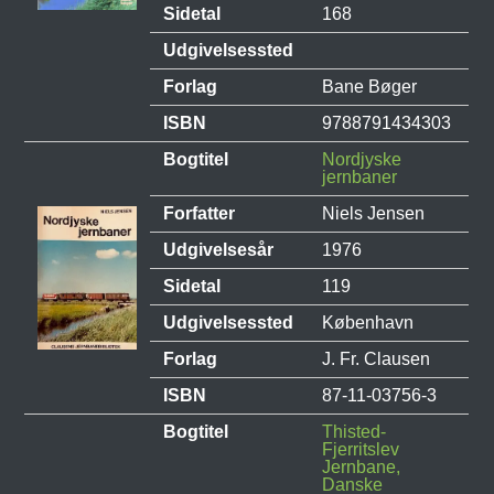
Sidetal
168
Udgivelsessted
Forlag
Bane Bøger
ISBN
9788791434303
Bogtitel
Nordjyske
jernbaner
Forfatter
Niels Jensen
Udgivelsesår
1976
Sidetal
119
Udgivelsessted
København
Forlag
J. Fr. Clausen
ISBN
87-11-03756-3
Bogtitel
Thisted-
Fjerritslev
Jernbane,
Danske