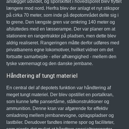
anlægget udvidet, og sporskiftet i hovedsporet blev flyttet
længere mod nord. Herfra blev der anlagt et nyt stikspor
på cirka 70 meter, som inde på depotområdet delte sig i
to grene. Den længste gren var omkring 140 meter og
afsluttedes med en læsserampe. Der var planer om at
stationere en rangertraktor på pladsen, men dette blev
aldrig realiseret. Rangeringen måtte derfor udføres med
privatbanens egne lokomotiver, hvilket vidner om det
fortsatte samarbejde - eller afhængighed - mellem den
tyske værnemagt og den danske jernbane.
Håndtering af tungt materiel
En central del af depotets funktion var håndtering af
meget tungt materiel. Der blev opstillet en portalkran,
som kunne løfte pansertårne, stålkonstruktioner og
ammunition. Denne kran var afgørende for effektiv
omladning mellem jernbanevogne, oplagspladser og
lastbiler. Derudover fandtes interne spor og faciliteter,