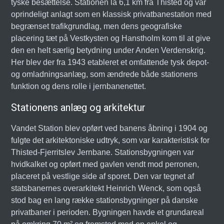
tyske besættelse. Stationen lå 6,1 km fra Thisted og var
oprindeligt anlagt som en klassisk privatbanestation med
begrænset trafikgrundlag, men dens geografiske
placering tæt på Vestkysten og Hanstholm kom til at give
den en helt særlig betydning under Anden Verdenskrig.
Her blev der fra 1943 etableret et omfattende tysk depot-
og omladningsanlæg, som ændrede både stationens
funktion og dens rolle i jernbanenettet.
Stationens anlæg og arkitektur
Vandet Station blev opført ved banens åbning i 1904 og
fulgte det arkitektoniske udtryk, som var karakteristisk for
Thisted-Fjerritslev Jernbane. Stationsbygningen var
hvidkalket og opført med gavlen vendt mod perronen,
placeret på vestlige side af sporet. Den var tegnet af
statsbanernes overarkitekt Heinrich Wenck, som også
stod bag en lang række stationsbygninger på danske
privatbaner i perioden. Bygningen havde et grundareal