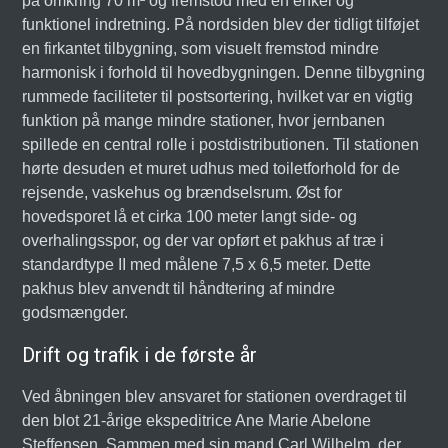
på omkring 70 m² og fremstod med en enkel og
funktionel indretning. På nordsiden blev der tidligt tilføjet
en firkantet tilbygning, som visuelt fremstod mindre
harmonisk i forhold til hovedbygningen. Denne tilbygning
rummede faciliteter til postsortering, hvilket var en vigtig
funktion på mange mindre stationer, hvor jernbanen
spillede en central rolle i postdistributionen. Til stationen
hørte desuden et muret udhus med toiletforhold for de
rejsende, vaskehus og brændselsrum. Øst for
hovedsporet lå et cirka 100 meter langt side- og
overhalingsspor, og der var opført et pakhus af træ i
standardtype II med målene 7,5 x 6,5 meter. Dette
pakhus blev anvendt til håndtering af mindre
godsmængder.
Drift og trafik i de første år
Ved åbningen blev ansvaret for stationen overdraget til
den blot 21-årige ekspeditrice Ane Marie Abelone
Steffensen. Sammen med sin mand Carl Wilhelm, der