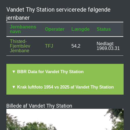
Vandet Thy Station servicerede følgende
jernbaner
Jernbanens
Operatør
Længde
Status
navn
Thisted-
Nedlagt:
Fjerritslev
TFJ
54,2
1969.03.31
Jernbane
▼ BBR Data for Vandet Thy Station
▼ Krak luftfoto 1954 vs 2025 af Vandet Thy Station
Billede af Vandet Thy Station