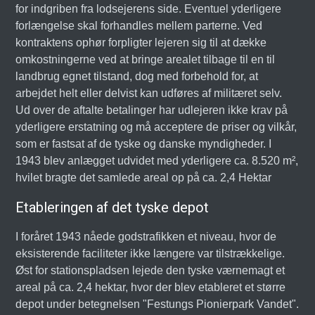
for indgriben fra lodsejerens side. Eventuel yderligere
forlængelse skal forhandles mellem parterne. Ved
kontraktens ophør forpligter lejeren sig til at dække
omkostningerne ved at bringe arealet tilbage til en til
landbrug egnet tilstand, dog med forbehold for, at
arbejdet helt eller delvist kan udføres af militæret selv.
Ud over de aftalte betalinger har udlejeren ikke krav på
yderligere erstatning og må acceptere de priser og vilkår,
som er fastsat af de tyske og danske myndigheder. I
1943 blev anlægget udvidet med yderligere ca. 8.520 m²,
hvilet bragte det samlede areal op på ca. 2,4 Hektar
Etableringen af det tyske depot
I foråret 1943 nåede godstrafikken et niveau, hvor de
eksisterende faciliteter ikke længere var tilstrækkelige.
Øst for stationspladsen lejede den tyske værnemagt et
areal på ca. 2,4 hektar, hvor der blev etableret et større
depot under betegnelsen "Festungs Pionierpark Vandet".