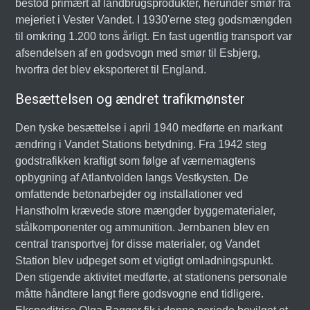
bestod primært af landbrugsprodukter, herunder smør fra
mejeriet i Vester Vandet. I 1930'erne steg godsmængden
til omkring 1.200 tons årligt. En fast ugentlig transport var
afsendelsen af en godsvogn med smør til Esbjerg,
hvorfra det blev eksporteret til England.
Besættelsen og ændret trafikmønster
Den tyske besættelse i april 1940 medførte en markant
ændring i Vandet Stations betydning. Fra 1942 steg
godstrafikken kraftigt som følge af værnemagtens
opbygning af Atlantvolden langs Vestkysten. De
omfattende betonarbejder og installationer ved
Hanstholm krævede store mængder byggematerialer,
stålkomponenter og ammunition. Jernbanen blev en
central transportvej for disse materialer, og Vandet
Station blev udpeget som et vigtigt omladningspunkt.
Den stigende aktivitet medførte, at stationens personale
måtte håndtere langt flere godsvogne end tidligere.