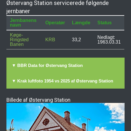
Østervang Station servicerede følgende
jernbaner
Jernbanens
Operatør
Længde
Status
navn
Køge-
Nedlagt:
Ringsted
KRB
33,2
1963.03.31
Banen
▼ BBR Data for Østervang Station
▼ Krak luftfoto 1954 vs 2025 af Østervang Station
Billede af Østervang Station