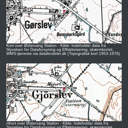
Kort over Østervang Station - Kilde: Indeholder data fra
Styrelsen for Dataforsyning og Effektivisering, skærmkortet,
WMS-tjeneste via datafordeler.dk (Topografisk kort 1953-1976)
nKort over Østervang Station - Kilde: Indeholder data fra
Styrelsen for Dataforsyning og Effektivisering, skærmkortet,