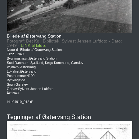
Billede af Østervang Station.
Fotograf: Det Kgl. Bibliotek, Sylvest Jensen Luftfoto - Dato:
1949 -
LINK til kilde.
Noter til: Billede af Østervang Station.
Titel:- 1949 -
Bygningsnavn:Østervang Station
Sted:Danmark, Sjælland, Køge Kommune, Gørslev
Vejnavn:Østervang
Lokalitet:Østervang
Postnummer:4100
By:Ringsted
Sogn:Gørslev
Ophav:Sylvest Jensen Luftfoto
År:1949
Id:L04910_012.tif
Tegninger af Østervang Station