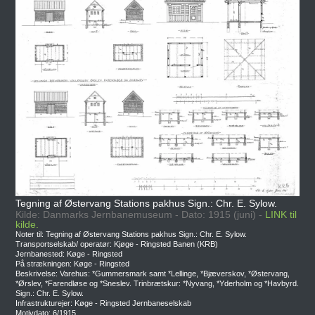
Tegning af Østervang Stations pakhus Sign.: Chr. E. Sylow.
Kilde: Danmarks Jernbanemuseum - Dato: 1915 (juni) -
LINK til
kilde.
Noter til: Tegning af Østervang Stations pakhus Sign.: Chr. E. Sylow.
Transportselskab/ operatør: Kjøge - Ringsted Banen (KRB)
Jernbanested: Køge - Ringsted
På strækningen: Køge - Ringsted
Beskrivelse: Varehus: *Gummersmark samt *Lellinge, *Bjæverskov, *Østervang,
*Ørslev, *Farendløse og *Sneslev. Trinbrætskur: *Nyvang, *Yderholm og *Havbyrd.
Sign.: Chr. E. Sylow.
Infrastrukturejer: Køge - Ringsted Jernbaneselskab
Motivdato: 6/1915