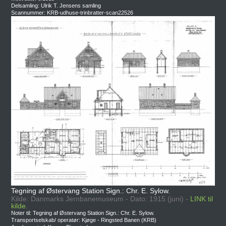
Delsamling: Ulrik T. Jensens samling
Scannummer: KRB-udhuse-trinbratter-scan22526
Tegning af Østervang Station Sign.: Chr. E. Sylow.
Kilde: Danmarks Jernbanemuseum - Dato: 1915 (juni) -
LINK til
kilde.
Noter til: Tegning af Østervang Station Sign.: Chr. E. Sylow.
Transportselskab/ operatør: Kjøge - Ringsted Banen (KRB)