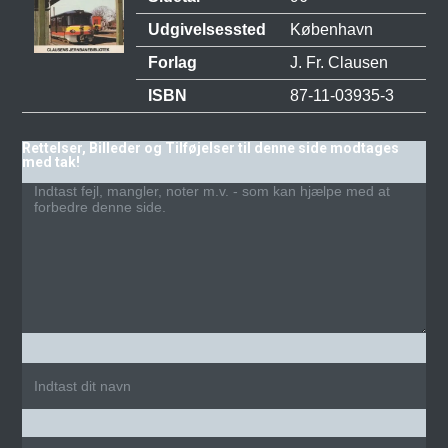
Udgivelsessted
København
Forlag
J. Fr. Clausen
ISBN
87-11-03935-3
Rettelser, Billeder og Tilføjelser til denne side modtages
med tak!