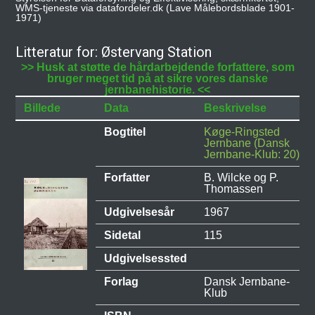
WMS-tjeneste via datafordeler.dk (Lave Målebordsblade 1901-
1971)
Litteratur for: Østervang Station
>> Husk at støtte de hårdarbejdende forfattere, som
bruger meget tid på at sikre vores danske
jernbanehistorie. <<
Billede
Data
Beskrivelse
Bogtitel
Køge-Ringsted
Jernbane (Dansk
Jernbane-Klub: 20)
Forfatter
B. Wilcke og P.
Thomassen
Udgivelsesår
1967
Sidetal
115
Udgivelsessted
Forlag
Dansk Jernbane-
Klub