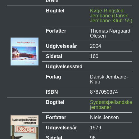
ISBN
Bogtitel
Køge-Ringsted
Jernbane (Dansk
Jernbane-Klub: 55)
Forfatter
Thomas Nørgaard
Olesen
Udgivelsesår
2004
Sidetal
160
Udgivelsessted
Forlag
Dansk Jernbane-
Klub
ISBN
8787050374
Bogtitel
Sydøstsjællandske
jernbaner
Forfatter
Niels Jensen
Udgivelsesår
1979
Sidetal
96