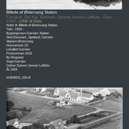
Billede af Østervang Station.
Fotograf: Det Kgl. Bibliotek, Sylvest Jensen Luftfoto - Dato:
1959 -
LINK til kilde.
Noter til: Billede af Østervang Station.
Titel:- 1959 -
Bygningsnavn:Gørslev Station
Sted:Danmark, Sjælland, Gørslev
Vejnavn:Østervang
Husnummer:20
Lokalitet:Gørslev
Postnummer:4100
By:Ringsted
Sogn:Gørslev
Ophav:Sylvest Jensen Luftfoto
År:1959
Id:B08832_005.tif