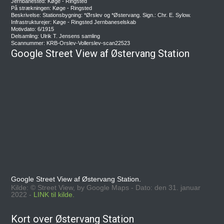
Jernbanested: Køge - Ringsted
På strækningen: Køge - Ringsted
Beskrivelse: Stationsbygning: *Ørslev og *Østervang. Sign.: Chr. E. Sylow.
Infrastrukturejer: Køge - Ringsted Jernbaneselskab
Motivdato: 6/1915
Delsamling: Ulrik T. Jensens samling
Scannummer: KRB-Orslev-Vollerslev-scan22523
Google Street View af Østervang Station
Google Street View af Østervang Station.
Kilde: © Street View, by Google Maps - Dato: den 31. januar
2022 -
LINK til kilde.
Kort over Østervang Station