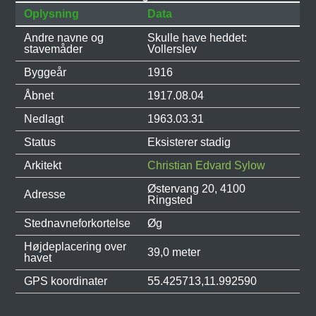
Oplysning
Data
Andre navne og
Skulle have heddet:
stavemåder
Vollerslev
Byggeår
1916
Åbnet
1917.08.04
Nedlagt
1963.03.31
Status
Eksisterer stadig
Arkitekt
Christian Edvard Sylow
Østervang 20, 4100
Adresse
Ringsted
Stednavneforkortelse
Øg
Højdeplacering over
39,0 meter
havet
GPS koordinater
55.425713,11.992590