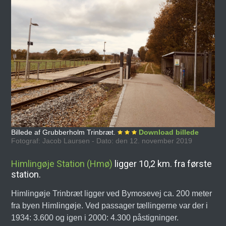
Billede af Grubberholm Trinbræt.
Download billede
Fotograf: Jacob Laursen - Dato: den 12. november 2019
Himlingøje Station (Hmø)
ligger 10,2 km. fra første
station.
Himlingøje Trinbræt ligger ved Bymosevej ca. 200 meter
fra byen Himlingøje. Ved passager tællingerne var der i
1934: 3.600 og igen i 2000: 4.300 påstigninger.