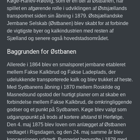
Køge-Hårlev-Rødvig, som er en del af Østbanen, har
spillet en afgørende rolle i udviklingen af Østsjællands
transportnet siden sin åbning i 1879. Østsjællandske
Jernbane Selskab (Østbanen) blev skabt for at forbinde
de vigtigste byer og kalkindustrien med resten af
Sjælland og senere også hovedstadsområdet.
Baggrunden for Østbanen
Allerede i 1864 blev en smalsporet jernbane etableret
mellem Fakse Kalkbrud og Fakse Ladeplads, der
udelukkende transporterede kalk og blev trukket af heste.
Med Sydbanens åbning i 1870 mellem Roskilde og
Masnedsund opstod der hurtigt planer om at skabe en
forbindelse mellem Fakse Kalkbrud, de omkringliggende
godser og et punkt på Sydbanen. Køge blev valgt som
udgangspunkt på trods af kortere afstand til Herfølge.
Den 4. maj 1875 blev loven om anlægget af Østbanen
vedtaget i Rigsdagen, og den 24. maj samme år blev
koncessionen udstedt. Byggeriet begyndte i 1878 med