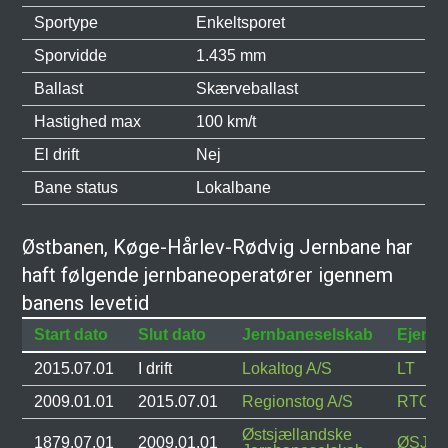
Sportype
Enkeltsporet
Sporvidde
1.435 mm
Ballast
Skærveballast
Hastighed max
100 km/t
El drift
Nej
Bane status
Lokalbane
Østbanen, Køge-Hårlev-Rødvig Jernbane har
haft følgende jernbaneoperatører igennem
banens levetid
Start dato
Slut dato
Jernbaneselskab
Ejend
2015.07.01
I drift
Lokaltog A/S
LT
2009.01.01
2015.07.01
Regionstog A/S
RTOG
Østsjællandske
1879.07.01
2009.01.01
ØSJS