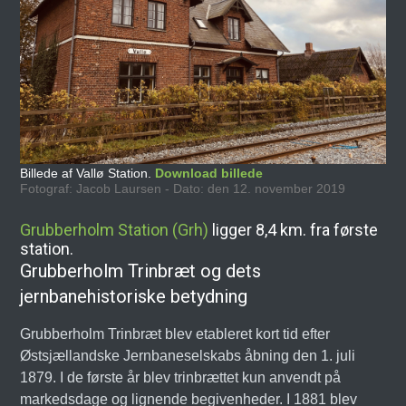
Billede af Vallø Station.
Download billede
Fotograf: Jacob Laursen - Dato: den 12. november 2019
Grubberholm Station (Grh)
ligger 8,4 km. fra første
station.
Grubberholm Trinbræt og dets
jernbanehistoriske betydning
Grubberholm Trinbræt blev etableret kort tid efter
Østsjællandske Jernbaneselskabs åbning den 1. juli
1879. I de første år blev trinbrættet kun anvendt på
markedsdage og lignende begivenheder. I 1881 blev