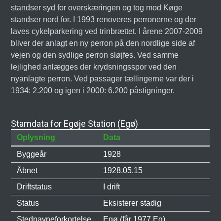
standser syd for overskæringen og tog mod Køge
standser nord for. I 1993 renoveres perronerne og der
laves cykelparkering ved trinbrættet. I årene 2007-2009
bliver der anlagt en ny perron på den nordlige side af
vejen og den sydlige perron sløjfes. Ved samme
lejlighed anlægges der krydsningsspor ved den
nyanlagte perron. Ved passager tællingerne var der i
1934: 2.200 og igen i 2000: 6.200 påstigninger.
Stamdata for Egøje Station (Egø)
Oplysning
Data
Byggeår
1928
Åbnet
1928.05.15
Driftstatus
I drift
Status
Eksisterer stadig
Stednavneforkortelse
Egø (får 1977 Eg)