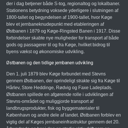
der i dag betjener både S-tog, regionaltog og lokalbaner.
Stationens betydning voksede yderligere i slutningen af
1800-tallet og begyndelsen af 1900-tallet, hvor Køge
blev et jernbaneknudepunkt med etableringen af
Østbanen i 1879 og Køge-Ringsted Banen i 1917. Disse
forbindelser skabte nye muligheder for transport af både
gods og passagerer til og fra Køge, hvilket bidrog til
byens vækst og økonomiske udvikling.
Østbanen og den tidlige jernbanen udvikling
Den 1. juli 1879 blev Køge forbundet med Stevns
gennem Østbanen, der oprindeligt strakte sig fra Køge til
Hårlev, Store Heddinge, Rødvig og Faxe Ladeplads.
Østbanen spillede en afgørende rolle i udviklingen af
Stevns-området og muliggjorde transport af
landbrugsprodukter, fisk og byggematerialer til
København og andre dele af landet. Østbanen forblev en
vigtig del af Køges jernbaneinfrastruktur gennem det 20.