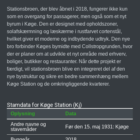
Stationsbroen, der blev åbnet i 2018, fungerer ikke kun
som en overgang for passagerer, men også som et nyt
byrum i Køge. Den er designet med opholdszoner,
solafskærmning og læskærme i rustfarvet cortenstål,
hvilket giver et moderne og indbydende udtryk. Den nye
bro forbinder Køges bymidte med Collstropgrunden, hvor
der er planer om at udvikle et nyt område med erhverv,
boliger, butikker og restauranter. Når dette projekt er
færdigt, vil stationsbroen blive en integreret del af den
nye bystruktur og sikre en bedre sammenhæng mellem
Køge Station og de omkringliggende kvarterer.
Stamdata for Køge Station (Kj)
Oplysning
Data
Andre navne og
Før den 15. maj 1931: Kjøge
stavemåder
Byggeår
2018