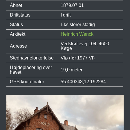
Åbnet
1879.07.01
Driftstatus
I drift
Status
Eksisterer stadig
Arkitekt
Heinrich Wenck
Vedskøllevej 104, 4600
Adresse
Køge
Stednavneforkortelse
Vlø (før 1977 Vl)
Højdeplacering over
19,0 meter
havet
GPS koordinater
55.400343,12.192284