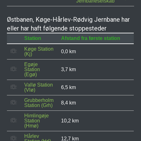
Jernbaneselskab
Østbanen, Køge-Hårlev-Rødvig Jernbane har
eller har haft følgende stoppesteder
Station
Afstand fra første station
Køge Station
0,0 km
(Kj)
Egøje
Station
3,7 km
(Egø)
Vallø Station
6,5 km
(Vlø)
Grubberholm
8,4 km
Station (Grh)
Himlingøje
Station
10,2 km
(Hmø)
Hårlev
12,7 km