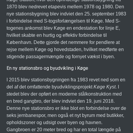
1870 blev nedrevet etapevis mellem 1978 og 1980. Den
nye stationsbygning blev indviet den 25. september 1983
i forbindelse med S-togsforlængelsen til Køge. Med S-
togenes ankomst blev Køge en endestation for linje E,
hvilket skabte en hurtig og effektiv forbindelse til
København. Dette gjorde det nemmere for pendlere at
rejse mellem Køge og hovedstaden, hvilket medførte en
stigende passagermængde og fornyet vækst i byen.
En ny stationsbro og byudvikling i Køge
I 2015 blev stationsbygningen fra 1983 revet ned som en
del af det omfattende byudviklingsprojekt
Køge Kyst
. I
stedet blev der opført en moderne stålkonstruktion med
en bred gangbro, der blev indviet den 19. juni 2018.
Denne nye stationsbro er ikke blot en forbindelse over de
seks jernbanespor, men også et nyt byrum med butikker,
opholdszoner og udsigt over byen og havnen.
Gangbroen er 20 meter bred og har en total længde på