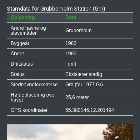
Stamdata for Grubberholm Station (Grh)
Oplysning
Data
Andre navne og
Gruberholm
stavemåder
Byggeår
1983
Åbnet
1983
Driftstatus
I drift
Status
Eksisterer stadig
Stednavneforkortelse
Grh (før 1977 Gr)
Højdeplacering over
25,6 meter
havet
GPS koordinater
55.380146,12.201494