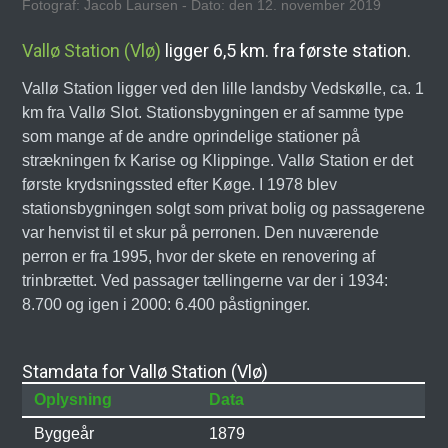
Fotograf: Jacob Laursen - Dato: den 12. november 2019
Vallø Station (Vlø)
ligger 6,5 km. fra første station.
Vallø Station ligger ved den lille landsby Vedskølle, ca. 1
km fra Vallø Slot. Stationsbygningen er af samme type
som mange af de andre oprindelige stationer på
strækningen fx Karise og Klippinge. Vallø Station er det
første krydsningssted efter Køge. I 1978 blev
stationsbygningen solgt som privat bolig og passagerene
var henvist til et skur på perronen. Den nuværende
perron er fra 1995, hvor der skete en renovering af
trinbrættet. Ved passager tællingerne var der i 1934:
8.700 og igen i 2000: 6.400 påstigninger.
Stamdata for Vallø Station (Vlø)
Oplysning
Data
Byggeår
1879