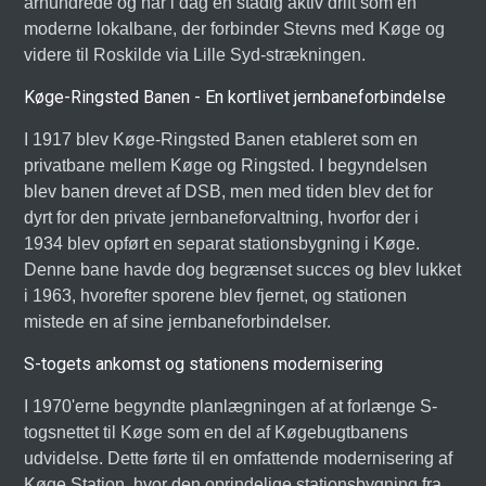
århundrede og har i dag en stadig aktiv drift som en
moderne lokalbane, der forbinder Stevns med Køge og
videre til Roskilde via Lille Syd-strækningen.
Køge-Ringsted Banen - En kortlivet jernbaneforbindelse
I 1917 blev Køge-Ringsted Banen etableret som en
privatbane mellem Køge og Ringsted. I begyndelsen
blev banen drevet af DSB, men med tiden blev det for
dyrt for den private jernbaneforvaltning, hvorfor der i
1934 blev opført en separat stationsbygning i Køge.
Denne bane havde dog begrænset succes og blev lukket
i 1963, hvorefter sporene blev fjernet, og stationen
mistede en af sine jernbaneforbindelser.
S-togets ankomst og stationens modernisering
I 1970'erne begyndte planlægningen af at forlænge S-
togsnettet til Køge som en del af Køgebugtbanens
udvidelse. Dette førte til en omfattende modernisering af
Køge Station, hvor den oprindelige stationsbygning fra