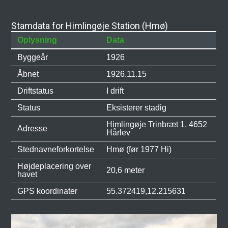
Stamdata for Himlingøje Station (Hmø)
Oplysning
Data
Byggeår
1926
Åbnet
1926.11.15
Driftstatus
I drift
Status
Eksisterer stadig
Himlingøje Trinbræt 1, 4652
Adresse
Hårlev
Stednavneforkortelse
Hmø (før 1977 Hi)
Højdeplacering over
20,6 meter
havet
GPS koordinater
55.372419,12.215631