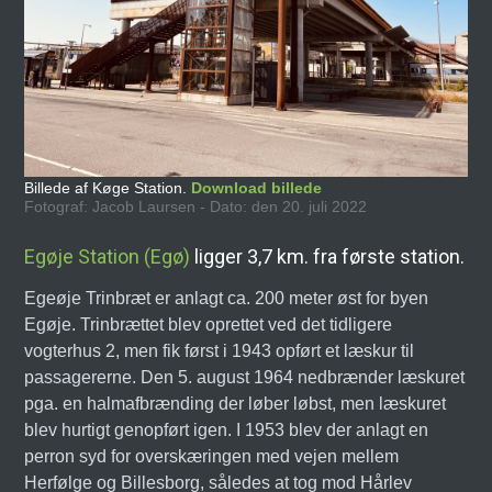
Billede af Køge Station.
Download billede
Fotograf: Jacob Laursen - Dato: den 20. juli 2022
Egøje Station (Egø)
ligger 3,7 km. fra første station.
Egeøje Trinbræt er anlagt ca. 200 meter øst for byen
Egøje. Trinbrættet blev oprettet ved det tidligere
vogterhus 2, men fik først i 1943 opført et læskur til
passagererne. Den 5. august 1964 nedbrænder læskuret
pga. en halmafbrænding der løber løbst, men læskuret
blev hurtigt genopført igen. I 1953 blev der anlagt en
perron syd for overskæringen med vejen mellem
Herfølge og Billesborg, således at tog mod Hårlev