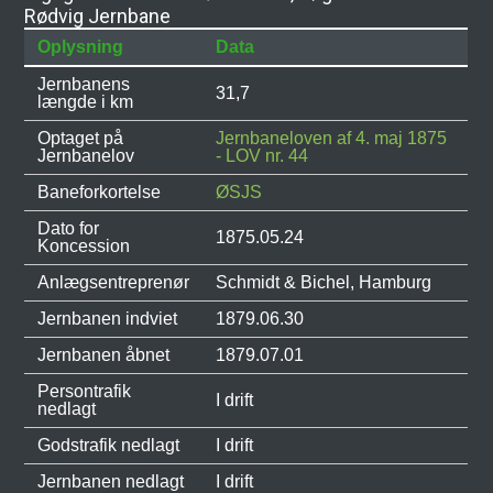
Rødvig Jernbane
Oplysning
Data
Jernbanens
31,7
længde i km
Optaget på
Jernbaneloven af 4. maj 1875
Jernbanelov
- LOV nr. 44
Baneforkortelse
ØSJS
Dato for
1875.05.24
Koncession
Anlægsentreprenør
Schmidt & Bichel, Hamburg
Jernbanen indviet
1879.06.30
Jernbanen åbnet
1879.07.01
Persontrafik
I drift
nedlagt
Godstrafik nedlagt
I drift
Jernbanen nedlagt
I drift