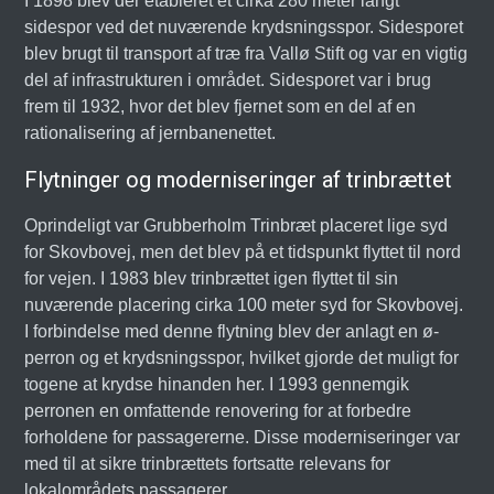
I 1898 blev der etableret et cirka 280 meter langt
sidespor ved det nuværende krydsningsspor. Sidesporet
blev brugt til transport af træ fra Vallø Stift og var en vigtig
del af infrastrukturen i området. Sidesporet var i brug
frem til 1932, hvor det blev fjernet som en del af en
rationalisering af jernbanenettet.
Flytninger og moderniseringer af trinbrættet
Oprindeligt var Grubberholm Trinbræt placeret lige syd
for Skovbovej, men det blev på et tidspunkt flyttet til nord
for vejen. I 1983 blev trinbrættet igen flyttet til sin
nuværende placering cirka 100 meter syd for Skovbovej.
I forbindelse med denne flytning blev der anlagt en ø-
perron og et krydsningsspor, hvilket gjorde det muligt for
togene at krydse hinanden her. I 1993 gennemgik
perronen en omfattende renovering for at forbedre
forholdene for passagererne. Disse moderniseringer var
med til at sikre trinbrættets fortsatte relevans for
lokalområdets passagerer.