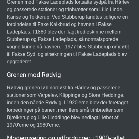
Grenen mod Fakse Ladeplads fortsatte sydpå fra Hårlev
og passerede stationer og trinbrætter som Lille Linde,
Karise og Tokkerup. Ved Stubberup fandtes tidligere en
forbindelse til Faxe Kalkbrud og havnen i Fakse
Ladeplads. I 1880 blev der ilagt tredieskinne mellem
Stubberup og Fakse Ladeplads, så normalsporede
vogne kunne nå havnen. I 1977 blev Stubberup omdøbt
til Fakse Syd, og strækningen til Fakse Ladeplads blev
opgraderet.
Grenen mod Rødvig
Rødvig-grenen løb nordøst fra Hårlev og passerede
stationer som Varpelev, Klippinge og Store Heddinge,
inden den nåede Rødvig. I 1920'erne blev der foretaget
forbedringer på banen, men flere små trinbrætter som
Bjælkerup og Lille Heddinge blev nedlagt i løbet af
1970'erne og 1980'erne.
Modernisering og udfordringer i 1900-tallet